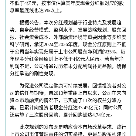
不低于4亿元，按市值估算其年度现金分红额对应的股
息率最底线也达5%以上。
根据公告，本次分红规划基于行业特点及发展趋
势、自身经营模式、盈利水平、发展战略规划、股东回
报、社会资金成本、外部融资环境等重要因素等多维度
科学研判，承诺2024至2026年度，现金分红原则上不低
于公司当年实现归属于上市公司股东净利润的35%，每
年现金分红金额原则上不低于4亿元人民币。若当年净
利润不足，公司将通过历年未分配利润补足差额，确保
分红承诺的刚性兑现。
为促进公司稳定健康可持续发展，回馈投资者对公
司的信任与期待，自2013年重组上市以来，公司在未向
资本市场融资的情况下，已实施了11次的权益分派方
案，已累计向投资者现金分红达33.45亿元；同时公司
还实施了三次股份回购，累计回购额达4.74亿元。
此次规划的发布既是响应资本市场改革要求、践行
上市公司市值管理责任的切实举措，更是与股东构建长