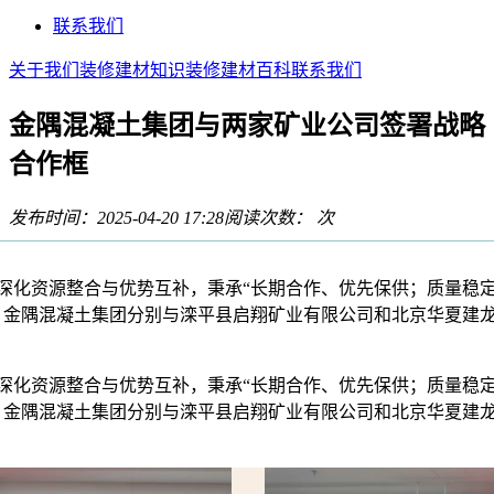
联系我们
关于我们
装修建材知识
装修建材百科
联系我们
金隅混凝土集团与两家矿业公司签署战略
合作框
发布时间：2025-04-20 17:28
阅读次数：
次
化资源整合与优势互补，秉承“长期合作、优先保供；质量稳定
，金隅混凝土集团分别与滦平县启翔矿业有限公司和北京华夏建
化资源整合与优势互补，秉承“长期合作、优先保供；质量稳定
，金隅混凝土集团分别与滦平县启翔矿业有限公司和北京华夏建