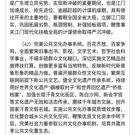
是广东增立异劣势、实现新冲破的紧要期间，也是江门
加速成长、抢先进位、逾越赶超的计谋机缘期，具有继
往开来的主要地位，要着眼全国全省大局，立脚江门现
实，巩固拓展劣势、瓶颈限制、补强短板弱项，鞭策事
关江门现代化扶植全局的计谋使命取得严沉冲破。
（42）完美公共文化办事系统。百花齐放、百家争
鸣，全面繁荣旧事出书、影视、文学艺术、哲学社会科
学事业，不竭丰硕群众文化糊口。深切实施文艺精品创
做搀扶打算，创做更多富有当地特色、反映新时代新景
象形象的精品力做。普遍开展群众性文化勾当，繁荣互
联网前提下新公共文艺。健全文化遗产传承系统，持续
用好世界文化遗产“碉楼取村子”和世界回忆遗产“侨批
档案”，加强长堤汗青文化街区、陈白沙祠、新会学宫
等文化遗产无效和活态传承，赓续千年城市文脉，创开
国家汗青文假名城。实施公共文化办事提质增效步履，
优化整合城乡公共文化空间，鞭策优良文化资本中转下
层，完美社会力量参取公共文化办事机制，培育共建共
享公共文化重生态。