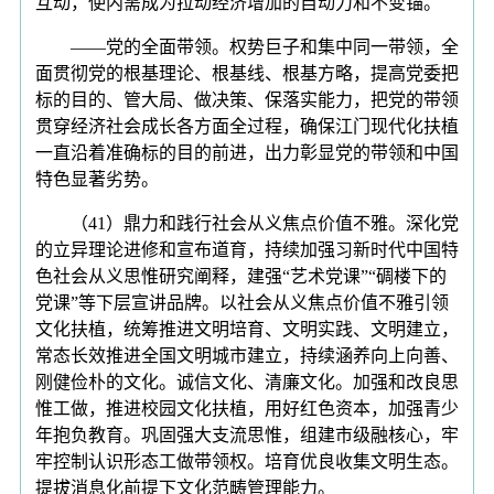
互动，使内需成为拉动经济增加的自动力和不变锚。
——党的全面带领。权势巨子和集中同一带领，全
面贯彻党的根基理论、根基线、根基方略，提高党委把
标的目的、管大局、做决策、保落实能力，把党的带领
贯穿经济社会成长各方面全过程，确保江门现代化扶植
一直沿着准确标的目的前进，出力彰显党的带领和中国
特色显著劣势。
（41）鼎力和践行社会从义焦点价值不雅。深化党
的立异理论进修和宣布道育，持续加强习新时代中国特
色社会从义思惟研究阐释，建强“艺术党课”“碉楼下的
党课”等下层宣讲品牌。以社会从义焦点价值不雅引领
文化扶植，统筹推进文明培育、文明实践、文明建立，
常态长效推进全国文明城市建立，持续涵养向上向善、
刚健俭朴的文化。诚信文化、清廉文化。加强和改良思
惟工做，推进校园文化扶植，用好红色资本，加强青少
年抱负教育。巩固强大支流思惟，组建市级融核心，牢
牢控制认识形态工做带领权。培育优良收集文明生态。
提拔消息化前提下文化范畴管理能力。