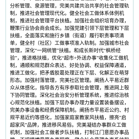
分析管理、泉源管理，完美共建共治共享的社会管理轨
制，推进社会管理现代化。健全社会工做体系体例机
制，推进社会管理平台扶植。加强社会组织培育办理，
鞭策行业协会商会成长。加强党建引领下层管理和下层
扶植，全面落实和施行乡镇（街道）履行职责事项清
单，健全村（社区）工做事项准入轨制。加强城市社会
管理，深化“一网统管”扶植。和成长新时代“枫桥经
验”，推进格扶植，优化“超市+外送办事”收集化工做机
制，通顺和规范群众表达、好处协调、权益保障通道，
推进工做化，把矛盾胶葛处理正在下层、化解正在萌芽
形态。加强村落管理，完美社区管理。阐扬人平易近群
众从体感化，指导各方有序参取社会管理，推进网上彀
下协同管理。深化社会治安分析管理系统，推进综治核
心规范化扶植。加强下层办事办理力量设置装备摆设，
完美办事设备和经费保障机制。阐扬市平易近公约、村
规平易近约等感化，加强家庭家教家风扶植，擦亮“启
超家风”品牌，推进移风易俗。完美凝结办事群众工做
机制，加强社会工做者步队扶植，打制江门意愿办事品