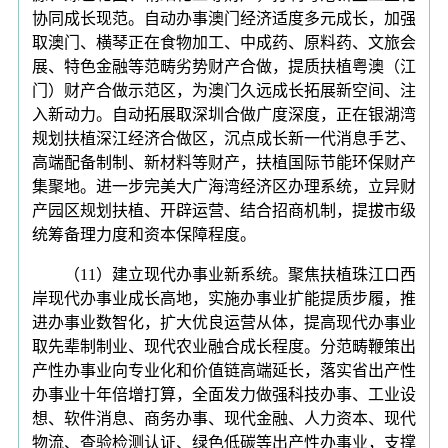
协同成长现范。自动办事澳门经济适度多元成长，加强
取澳门、横琴正在食物加工、中成药、原料药、文旅会
展、特色金融等范畴劣势财产合做，提质扶植粤澳（江
门）财产合做示范区，为澳门久远成长拓展新空间、注
入新动力。自动拓展取深圳合做广度深度，正在银湖湾
规划扶植深江经济合做区，沉点成长新一代消息手艺、
高端配备制制、新材料等财产，扶植国际节能环保财产
集聚地。进一步完美大广海湾经济区办理系统，立异财
产园区规划扶植、开辟运营、结合招商机制，提拔市级
统筹备理力度和资本保障程度。
（11）建立现代办事业新系统。聚焦扶植珠江口西
岸现代办事业成长高地，实施办事业扩能提质步履，推
进办事业数智化，扩大优良运营从体，提高现代办事业
取先辈制制业、现代农业融合成长程度。分范畴鞭策出
产性办事业向专业化和价值链高端延长，落实省出产性
办事业十年倍增打算，全面发力做强科技办事、工业设
想、软件消息、商务办事、现代金融、人力资本、现代
物流、查验检测认证、绿色低碳等出产性办事业，支撑