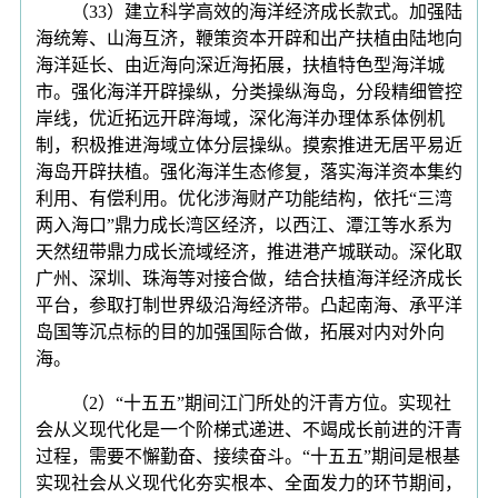
（33）建立科学高效的海洋经济成长款式。加强陆
海统筹、山海互济，鞭策资本开辟和出产扶植由陆地向
海洋延长、由近海向深近海拓展，扶植特色型海洋城
市。强化海洋开辟操纵，分类操纵海岛，分段精细管控
岸线，优近拓远开辟海域，深化海洋办理体系体例机
制，积极推进海域立体分层操纵。摸索推进无居平易近
海岛开辟扶植。强化海洋生态修复，落实海洋资本集约
利用、有偿利用。优化涉海财产功能结构，依托“三湾
两入海口”鼎力成长湾区经济，以西江、潭江等水系为
天然纽带鼎力成长流域经济，推进港产城联动。深化取
广州、深圳、珠海等对接合做，结合扶植海洋经济成长
平台，参取打制世界级沿海经济带。凸起南海、承平洋
岛国等沉点标的目的加强国际合做，拓展对内对外向
海。
（2）“十五五”期间江门所处的汗青方位。实现社
会从义现代化是一个阶梯式递进、不竭成长前进的汗青
过程，需要不懈勤奋、接续奋斗。“十五五”期间是根基
实现社会从义现代化夯实根本、全面发力的环节期间，