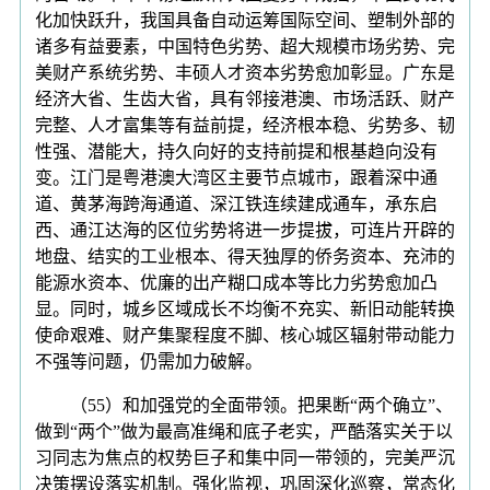
化加快跃升，我国具备自动运筹国际空间、塑制外部的
诸多有益要素，中国特色劣势、超大规模市场劣势、完
美财产系统劣势、丰硕人才资本劣势愈加彰显。广东是
经济大省、生齿大省，具有邻接港澳、市场活跃、财产
完整、人才富集等有益前提，经济根本稳、劣势多、韧
性强、潜能大，持久向好的支持前提和根基趋向没有
变。江门是粤港澳大湾区主要节点城市，跟着深中通
道、黄茅海跨海通道、深江铁连续建成通车，承东启
西、通江达海的区位劣势将进一步提拔，可连片开辟的
地盘、结实的工业根本、得天独厚的侨务资本、充沛的
能源水资本、优廉的出产糊口成本等比力劣势愈加凸
显。同时，城乡区域成长不均衡不充实、新旧动能转换
使命艰难、财产集聚程度不脚、核心城区辐射带动能力
不强等问题，仍需加力破解。
（55）和加强党的全面带领。把果断“两个确立”、
做到“两个”做为最高准绳和底子老实，严酷落实关于以
习同志为焦点的权势巨子和集中同一带领的，完美严沉
决策摆设落实机制。强化监视，巩固深化巡察，常态化