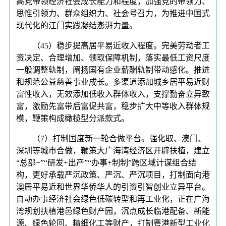
高党带领经济社会成长能力和程度，加强党的带领力、
思惟引领力、群众组织力、社会号召力，为推进中国式
现代化的江门实践凝结澎湃力量。
（45）稳步提高居平易近收入程度。完美劳动者工
资决定、合理增加、领取保障机制，落实最低工资尺度
一般调整轨制，阐扬国有企业薪酬轨制带动感化。推进
和规范公益慈善事业成长。多渠道添加城乡居平易近财
富性收入，无效添加低收入群体收入，支撑勤奋立异致
富，激励先富带后富促共富，稳步扩大中等收入群体规
模，鞭策构成橄榄型分派款式。
（7）打制国度新一轮合做平台。强化取、澳门、
深圳等城市合做，鞭策大广海湾经济区开辟扶植，建立
“总部+”“研发+出产”“办事+制制”跨区域计谋组合结
构，更好承载严沉政策、严沉、严沉项目，打制面向港
澳居平易近和世界华侨华人的引资引智创业立异平台。
自动办事经济社会绿色低碳转型和再工业化，正在广海
湾规划扶植港邑绿色财产园，沉点成长临港配备、新能
源、绿色轮回、精细化工等财产，打制粤港新型工业化