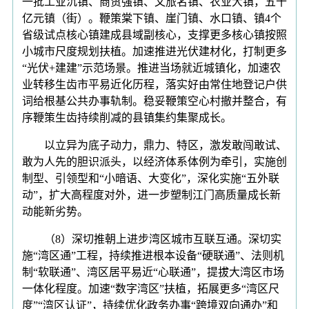
一批工业沉镇、商贸强镇、文旅名镇、农业大镇，五十
亿元镇（街）。鞭策棠下镇、崖门镇、水口镇、镇4个
省级试点核心镇建成县域副核心，支撑更多核心镇按照
小城市尺度规划扶植。加速推进光伏建材化，打制更多
“光伏+建建”示范场景。推进当场就近城镇化，加速农
业转移生齿市平易近化历程，落实好由常住地登记户供
词给根基公共办事轨制。稳妥鞭策空心村撤并整合，有
序鞭策生齿持续削减的县镇集约集聚成长。
以立异为底子动力，鼎力、特区，激发敢闯敢试、
敢为人先的胆识派头，以经济体系体例为牵引，实施创
制型、引领型和“小暗语、大变化”，深化实施“五外联
动”，扩大高程度对外，进一步塑制江门高质量成长新
动能新劣势。
（8）深切推朝上进步湾区城市互联互通。深切实
施“湾区通”工程，持续推进根本设备“硬联通”、法则机
制“软联通”、湾区居平易近“心联通”，提拔大湾区市场
一体化程度。加速“数字湾区”扶植，拓展更多“湾区尺
度”“湾区认证”，持续优化政务办事“跨境双向通办”和