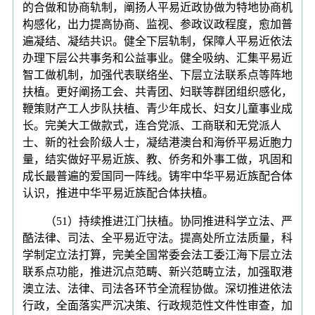
的合做和协商轨制，阐扬人平易近政协做为特地协商机
构感化，出力提高协商、监视、参政议政程度，愈加普
遍凝结、凝结共识。健全下层轨制，保障人平易近依法
办理下层公共事务和公益事业。健全吸纳、汇集平易近
智工做机制，加强代表联络坐、下层立法联系点等阵地
扶植。更好阐扬工会、共青团、妇联等群团组织感化，
鞭策财产工人步队扶植、青少年成长、妇女儿童事业成
长。完美大工做款式，连合党派、工商联和无党派人
士、新的社会阶级人士，凝结港澳台和海侨平易近胞力
量，结实做好平易近族、教、侨务和外事工做，巩固和
成长最普遍的爱国同一阵线。铸牢中华平易近族配合体
认识，推进中华平易近族配合体扶植。
（51）持续推进江门扶植。协同推进科学立法、严
酷法律、司法、全平易近守法。提高处所立法质量，科
学制定立法打算，完美全国常委会法工委江海下层立法
联系点功能，推进沉点范畴、新兴范畴立法，加强取港
澳立法、法律、司法各环节全流程协做。深切推进依法
行政，全面落实严沉决策、行政规范性文件性审查，加