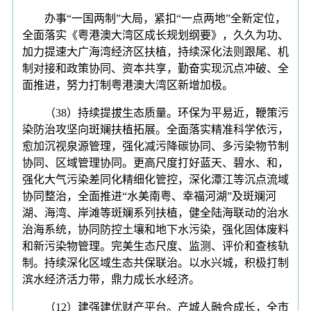
办事“一国两制”大局，紧扣“一点两地”全新定位，
全面落实《粤港澳大湾区成长规划纲要》，久久为功、
加力提速大广海湾经济区扶植，持续深化法则跟尾、机
制对接和政策协同、资本共享，勤奋实现沉点冲破、全
面推进，努力打制粤港澳大湾区新增加极。
（38）持续提拔生态质量。环保为平易近，鞭策污
染防治攻坚向斑斓扶植拓展。全面落实精准科学依污，
愈加沉视泉源管理，强化减污降碳协同、多污染物节制
协同、区域管理协同。更高尺度打好蓝天、碧水、和，
强化大气污染差同化精细化管控，深化潭江等沉点流域
协同整治，全面推进“水美南粤、幸福河湖”及斑斓河
湖、海湾、岸滩等斑斓系列扶植，健全陆海联动的治水
治海系统，协同防控土壤和地下水污染，强化固体废料
和新污染物管理。完美生态尺度、监测、评价和查核轨
制。持续深化区域生态共保联治。以水兴城，积极打制
滨水经济活力带，鼎力成长水经济。
（12）建强建优财产平台。产城人融合成长，全市