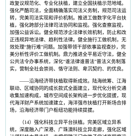
政复议规范化、专业化扶植，建立全国扶植示范地域。
强化严酷司法，全面精确落实司法义务制，规范司法运
转，完美司法实现和评价机制。推进工做数字化平台扶
植，强化跨部分法律司法协同和监视。强化查察监视，
加强公益诉讼。健全规范涉企法律长效机制，防止和改
正违规异地法律、趋利性法律。健全施行工做机制，无
效处理“施行难”问题。加强带领干部依事监视查抄，完
美分析性评价工做机制。鼎力推进全平易近守法，健全
公共法令办事系统，深化“谁法律谁普法”普法义务制落
实，营制全社会崇尚、恪守法则、卑沉契约、的优良。
——沿海经济带扶植取得新成效。陆海统筹、江海
联动、区域协同的成长款式全面建立，现代化分析交通
收集加速构成，城市空间成长架构进一步优化提拔，现
代海洋财产系统加速建立，海洋强市扶植打开新场合排
场，沿海经济带门户枢纽功能持续提拔。
（14）强化科技立异平台扶植。完美区域立异系
统，深度融入广深港、广珠澳科技立异走廊，强化区域