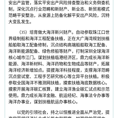
安出产监管，落实平安出产风险排查整治和义务倒查机
制，深化沉点行业范畴和新财产、新业态、新贸易模式
范畴平安整治，从泉源上防备化解平安出产风险，沉特
大变乱发生。
（35）培育做大海洋新兴财产。自动参取珠江口世
界级制船和海洋工程配备扶植，正在大广海湾规划扶植
船舶取海工配备修制，沉点结构高端船舶取海工配备、
海洋新能源配备、绿色修船等财产，打制深圳全球海洋
核心城市江门。谋划扶植临港经济区，鼎力成长海洋新
能源、海洋新材料、海洋药物和生物成品等财产，拓展
海洋经济新增加点。提拔海洋科技程度，支撑海洋范畴
沉点尝试室、工程手艺研究核心等立异平台扶植。积极
参取全国海洋不雅测网扶植，摸索扶植海底数据核心。
摸索开展海洋碳汇核算，建立海洋渔业碳汇试点和示范
使用。鼎力成长海洋金融、航运经纪、海事法令办事等
海洋办事业，谋划扶植航运办事核心。
以党的引领社会，持之以恒推进全面从严治党，提