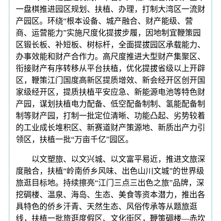
一盘棋推进园区规划、扶植、办理，打制大湾区一流财
产园区。环绕“根本设备、城产融合、财产能级、营
商、运营能力”实施尺度化提拔步履，因地制宜鞭策园
区锻长板、补短板、树标杆，全面提拔园区承载能力、
办事效能和财产合作力。高尺度推进大型财产集聚区、
衔接财产有序转移从平台扶植，优化提拔省级以上开辟
区，鞭策江门国度高新区提质增效、新会经开区创开国
家级经开区，提质扶植平安应急、新能源电池等特色财
产园，谋划扶植电力配备、低空配备制制、氢能配备制
制等财产园，打制一批定位清晰、功能凸起、劣势较着
的工业成长堆积区、新赛道财产策源地、新质出产力引
领区，扶植一批“万亩千亿”园区。
以文塑旅、以文兴城、以文富平易近，推进文旅深
度融合，扶植“岭南侨乡风味、出色山川文城”的世界级
旅逛目标地。持续擦亮“江门三点三出色之旅”品牌，深
挖碉楼、温泉、海岛、生态、美食等资本潜力，推出各
具特色的侨乡汗青、天然生态、风俗传承等从题旅逛
线，扶植一批旅逛度假区、文化街区，鞭策碉楼—赤坎