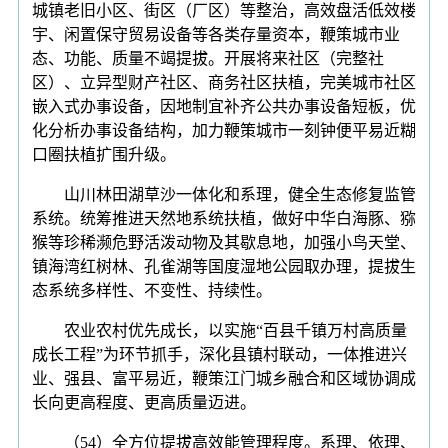
城镇老旧小区、街区（厂区）等整治，高效盘活低效楼
宇、闲置保守贸易设备等各类存量资本，鞭策城市业
态、功能、质量不竭提拔。开展将来社区（完整社
区）、立异型财产社区、商务社区扶植，完美城市社区
嵌入式办事设备，因地制宜补齐公共办事设备短板，优
化分析办事设备结构，加力鞭策城市一刻钟便平易近糊
口圈扶植扩围升级。
山川林田湖草沙一体化和系理，健全生态修复监管
系统。统筹推进天然地系统扶植，做好中华白海豚、猕
猴等珍稀濒危野活泼动物及其歇息地，加强小鸟天堂、
镇海湾红树林、孔雀湖等国度湿地公园取办理，提拔生
态系统多样性、不变性、持续性。
农业农村优先成长，以实施“百县千镇万村高质量
成长工程”为环节抓手，深化县镇村联动，一体推进兴
业、强县、富平易近，鞭策江门城乡融合和区域协调成
长向更高程度、更高质量迈进。
（54）全方位提拔高效能管理程度。系理、依理、