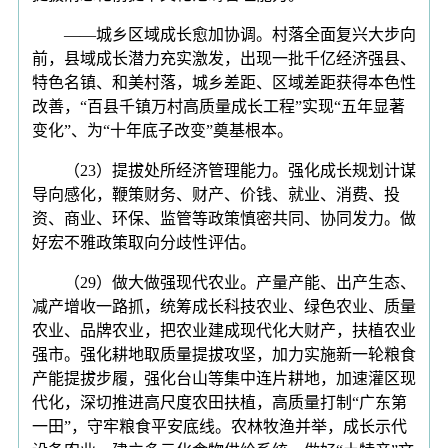
——城乡区域成长愈加协调。村落全面复兴大步向
前，县域成长潜力充实激发，出现一批千亿经济强县、
特色名镇、和美村落，城乡差距、区域差距获得本色性
改善，“百县千镇万村高质量成长工程”实现“五年显著
变化”、为“十年底子改变”奠基根本。
（23）提拔处所经济管理能力。强化成长规划计谋
导向感化，鞭策财务、财产、价钱、就业、消费、投
资、商业、环保、监管等政策慎密共同、协同发力。做
好宏不雅政策取向分歧性评估。
（29）做大做强现代农业。产量产能、出产生态、
减产增收一路抓，统筹成长科技农业、绿色农业、质量
农业、品牌农业，把农业建成现代化大财产，扶植农业
强市。强化耕地取质量提拔攻坚，加力实施新一轮粮食
产能提拔步履，强化台山等集中连片耕地，加速灌区现
代化，深切推进高尺度农田扶植，高质量打制“广东第
一田”，守牢粮食平安底线。农林牧渔并举，成长示代