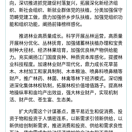
向，深切推进抓党建促村落复兴，拓展深化新经济组
织、新社会组织、新就业群体党的扶植，分类加强保守
范畴党建工做，鼎力加强侨乡步队扶植，加强党组织功
能和组织功能，阐扬前锋榜样感化。
推进林业高质量成长。科学开展丛林运营，高质量
开展林分优化、丛林抚育，加强储蓄林扶植办理和宝贵
树种大径材、经济林果培育，加强优良林产物供给能
力。充实阐扬江门国度良种、种质资本库感化，提拔林
业科技程度。加速林业财产现代化，鼎力成长花草苗
木、木材加工和家具制制、木本粮油、喷鼻料喷鼻精等
财产，推广林药、林菌、林禽等林下经济模式。深切推
进深化集体林权轨制，拓展林权价值增值路子。提高林
地操纵率和亩均产出效益，强大林业财产，实现机制
活、财产优、苍生富、生态美。
扩大内需这个计谋基点，惠平易近生和促消费、投
资于物和投资于人慎密连系，以新需求引领新供给，以
新供给创制新需求，推进消费和投资、供给和需求良性