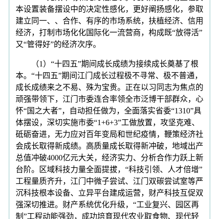
本设置装备摆设中的决定性感化，更好阐扬感化，参取
建立同一、、合作、有序的市场系统，扶植经济、信用
经济，打制市场化化国际化一流营商，构成既“放得活”
又“管得好”的经济次序。
（1）“十四五”期间成长成绩为接续成长奠基了根
本。“十四五”期间江门成长过程极不寻常、极不普通，
成长成绩来之不易、殊为宝贵。正在以习同志为焦点的
顽强带领下，江门市委连合率领全市泛博干部群众，心
怀“国之大者”，自动担任做为，全面落实省委“1310”具
体摆设，深切实施市委“1+6+3”工做放置，攻坚克难、
砥砺奋进，无力应对百年变局和世纪疫情，鞭策经济社
会成长取得新成绩。高质量成长取得新冲破，地域出产
总值冲破4000亿元大关，经济实力、分析合作力跃上新
台阶。区域科技力量全面提拔，“科技引领、人才倍增”
工程量质齐升，江门中微子尝试、江门双碳尝试室等严
沉科技根本设备、立异平台建成运营，财产科技互促双
强深切推进。财产系统优化升级，“工业复兴、园区再
制”工程动能强劲，成功培育现代农业取食物、现代轻