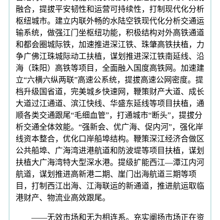
融合，提拔平安韧性和运营可持续性，打制现代化分析
枢纽城市。建立内联外畅的水陆空铁现代化分析交通运
输系统，做强江门坐枢纽功能，积极结构对外高铁通道
和都会圈城际铁，加速推进深江铁、珠肇高铁扶植，力
争广佛江珠城际动工扶植，谋划推进深江铁南延线、沿
海（珠阳）高铁等项目，全面融入国度高铁网。加速建
立“六横六纵两联”高速公系统，提拔高速公网密度。提
档升级国省道，完美城乡快速网，鞭策财产大道、成长
大道过江通道、滨江快线、华盛东延线等项目扶植，通
顺各类交通跟尾“毛细血管”，打通城市“断头”，提拔分
析交通全体效能。“强新会、优广海、促内河”，强化岸
线资本整合，优化口岸船埠结构。鞭策深江经济合做区
公共船埠、广海湾进港航道和防波堤等项目扶植，谋划
扶植大广海湾特大型深水港。提级扩能西江—潭江内河
航道，谋划推进高新港二期、崖门出海航道三期等项
目，打制西江出海、江海联运的新通道，推进航运取临
港财产、物流业高效跟尾。
——无效市场和无为相连系。充实阐扬市场正在资