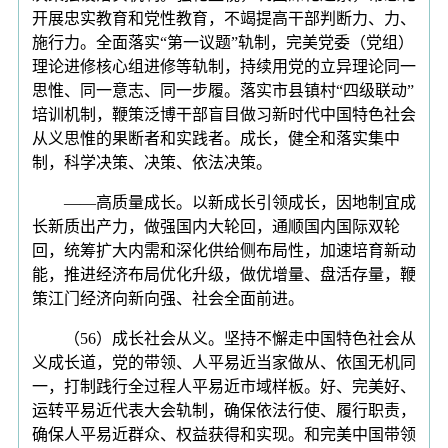
开展忠实教育和党性教育，不竭提高干部判断力、力、
施行力。全面落实“第一议题”轨制，完美党委（党组）
理论进修核心组进修等轨制，持续用党的立异理论同一
思惟、同一意志、同一步履。落实市县镇村“四级联动”
培训机制，鞭策泛博干部盲目做习新时代中国特色社会
从义思惟的果断者和实践者。成长，健全和落实集中
制，科学决策、决策、依法决策。
——高质量成长。以新成长引领成长，因地制宜成
长新质出产力，做强国内大轮回，通顺国内国际双轮
回，统筹扩大内需和深化供给侧布局性，加速培育新动
能，推进经济布局优化升级，做优增量、盘活存量，鞭
策江门经济向新向强、社会全面前进。
（56）成长社会从义。坚持不懈走中国特色社会从
义成长道，党的带领、人平易近当家做从、依国无机同
一，打制践行全过程人平易近市域样板。好、完美好、
运转平易近代表大会轨制，确保依法行使、履行职责，
确保人平易近群众、权益获得和实现。和完美中国带领