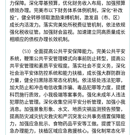
力保障。深化零基预算，优化财务收入布局，加强预算
绩效办理。完美市以下财务体系体例机制，深化“补改
投”，健全转移领取激励束缚机制，激发县（市、区）
成长内活泼力。落实完美处所税费征管机制，依法依规
强化税收征管。加强财会监视。加速建立同高质量成长
相顺应的债权办理长效机制。
（53）全面提高公共平安保障能力。完美公共平安
系统，鞭策公共平安管理模式向事前防止转型，提高公
共平安管理和素质平安程度。落实社会不变义务，深化
社会治平安体防控系统和能力扶植，成长强大群防群治
力量，健全扫黑除恶常态化机制。依法惩处违法犯罪，
加大防止和冲击电信收集诈骗、毒品犯罪等力度，提拔
科罚施行质效，小我极端等案事务。强化未成年人违法
犯罪防止管理。深化收集空间平安分析管理，加强小我
消息。加强景象形象、水文、地质灾祸监测预告预警，
提高防灾减灾抗灾救灾和严沉突发公共事务措置保障能
力，加强应急批示、食物药品平安等工做。提拔下层应
急办理能力，扶植区域应急救援核心。强化制常态化平