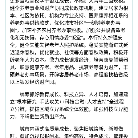
更多当地高校学子留江成长，不竭扩大青年生齿规模。
健全养老事业和财产协同成长政策机制，建立居家为根
本、社区为依托、机构为专业支持、医养康养相连系的
养老办事供给款式，优化城市社区“一刻钟养老办事
圈”，加速补齐农村养老办事短板。加强公共设备适老
化和无妨碍，存心用情办妥“饭堂”。奉行持久护理安
全，健全失能失智老年人照护系统。稳妥实施渐进式延
迟退休春秋，优化就业、社保等方面春秋政策，积极开
辟老年人力资本。鼎力成长银发经济，培育康复辅帮器
具、聪慧健康养老、老年用品、抗衰老等潜力财产，丰
硕养老办事场景，开辟客居养老市场，高程度扶植省级
以上银发经济财产园。
统筹抓好教育成长、科技立异、人才培育，加速建
立“根本研究+手艺攻关++科技金融+人才支持”全过程
立异链，提拔区域立异系统全体效能，加强科技立异能
力，不竭催生新质出产力。
城市内涵式高质量成长，聚焦旧城焕新、新城做
旺，愈加沉视以报酬本、集约高效、特色成长、管理投