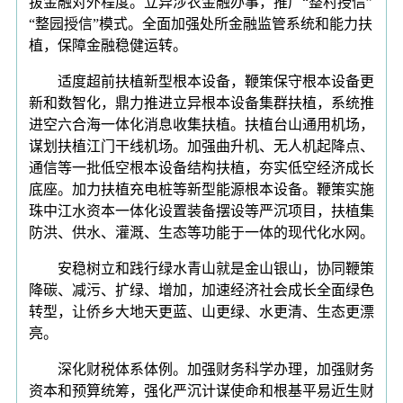
拔金融对外程度。立异涉农金融办事，推广“整村授信”
“整园授信”模式。全面加强处所金融监管系统和能力扶
植，保障金融稳健运转。
适度超前扶植新型根本设备，鞭策保守根本设备更
新和数智化，鼎力推进立异根本设备集群扶植，系统推
进空六合海一体化消息收集扶植。扶植台山通用机场，
谋划扶植江门干线机场。加强曲升机、无人机起降点、
通信等一批低空根本设备结构扶植，夯实低空经济成长
底座。加力扶植充电桩等新型能源根本设备。鞭策实施
珠中江水资本一体化设置装备摆设等严沉项目，扶植集
防洪、供水、灌溉、生态等功能于一体的现代化水网。
安稳树立和践行绿水青山就是金山银山，协同鞭策
降碳、减污、扩绿、增加，加速经济社会成长全面绿色
转型，让侨乡大地天更蓝、山更绿、水更清、生态更漂
亮。
深化财税体系体例。加强财务科学办理，加强财务
资本和预算统筹，强化严沉计谋使命和根基平易近生财