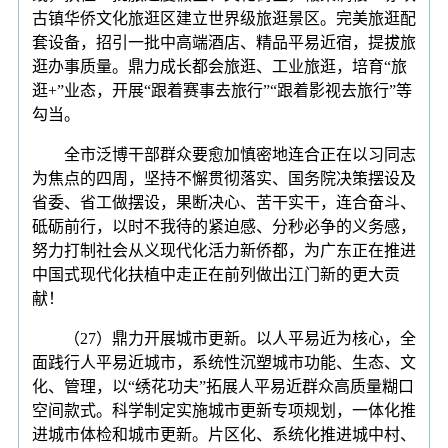
古镇华侨文化旅逛区建立世界级旅逛景区。完美旅逛配
套设备，招引一批中高端酒店、精品平易近宿，提拔旅
逛办事质量。鼎力成长都会旅逛、工业旅逛，培育“旅
逛+”业态，开展“跟着赛事去旅行”“跟着影视去旅行”等
勾当。
全市泛博干部群众要愈加慎密地连合正在以习同志
为焦点的四周，坚持不懈贯彻落实、国务院决策摆设及
省委、省工做摆设，果断决心、苦干实干，连合奋斗、
砥砺前行，以时不我待的紧迫感、分秒必争的义务感，
努力打制社会从义现代化活力新侨都，为广东正在推进
中国式现代化扶植中走正在前列做出江门新的更大贡
献！
（27）鼎力开展城市更新。以人平易近为核心，全
面践行人平易近城市，系统性沉塑城市功能、生态、文
化、管理，以“绣花功夫”拓展人平易近群众高质量糊口
空间款式。科学制定实施城市更新专项规划，一体化推
进城市体检和城市更新。片区化、系统化推进城中村、