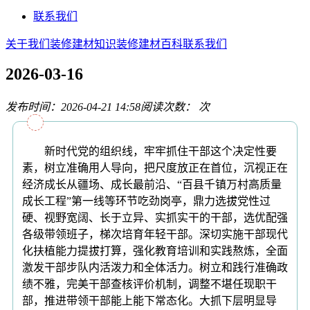
联系我们
关于我们
装修建材知识
装修建材百科
联系我们
2026-03-16
发布时间：2026-04-21 14:58
阅读次数：
次
新时代党的组织线，牢牢抓住干部这个决定性要
素，树立准确用人导向，把尺度放正在首位，沉视正在
经济成长从疆场、成长最前沿、“百县千镇万村高质量
成长工程”第一线等环节吃劲岗亭，鼎力选拔党性过
硬、视野宽阔、长于立异、实抓实干的干部，选优配强
各级带领班子，梯次培育年轻干部。深切实施干部现代
化扶植能力提拔打算，强化教育培训和实践熬炼，全面
激发干部步队内活泼力和全体活力。树立和践行准确政
绩不雅，完美干部查核评价机制，调整不堪任现职干
部，推进带领干部能上能下常态化。大抓下层明显导