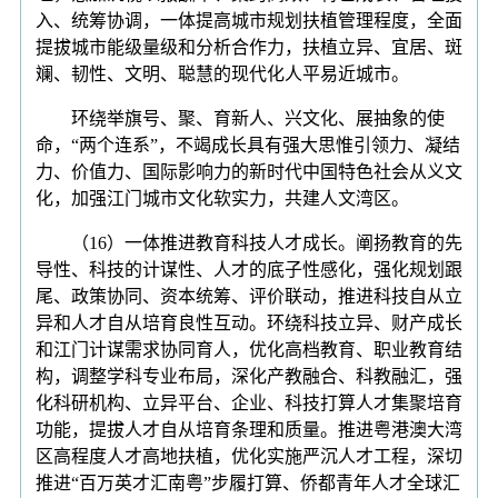
入、统筹协调，一体提高城市规划扶植管理程度，全面
提拔城市能级量级和分析合作力，扶植立异、宜居、斑
斓、韧性、文明、聪慧的现代化人平易近城市。
环绕举旗号、聚、育新人、兴文化、展抽象的使
命，“两个连系”，不竭成长具有强大思惟引领力、凝结
力、价值力、国际影响力的新时代中国特色社会从义文
化，加强江门城市文化软实力，共建人文湾区。
（16）一体推进教育科技人才成长。阐扬教育的先
导性、科技的计谋性、人才的底子性感化，强化规划跟
尾、政策协同、资本统筹、评价联动，推进科技自从立
异和人才自从培育良性互动。环绕科技立异、财产成长
和江门计谋需求协同育人，优化高档教育、职业教育结
构，调整学科专业布局，深化产教融合、科教融汇，强
化科研机构、立异平台、企业、科技打算人才集聚培育
功能，提拔人才自从培育条理和质量。推进粤港澳大湾
区高程度人才高地扶植，优化实施严沉人才工程，深切
推进“百万英才汇南粤”步履打算、侨都青年人才全球汇