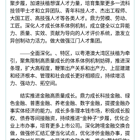
聚步履，加速扶植想谋人才力量，培育集聚更多一流科
技领甲士才和立异团队、青年科技人才、杰出工程师、
大国工匠、高技强人才等各类人才。鼎力劳模、劳动、
工匠。深化人才成长体系体例机制，成立健全以立异能
力、质量、实效、贡献为导向的人才评价系统，激发立
异创制动力活力。做大做强江门人才集团。
——全面深化。、特区，以粤港澳大湾区扶植为牵
引，聚焦限制高质量成长的体系体例机制妨碍，推进深
条理，扩大高程度，鞭策出产关系和出产力、上层建建
和经济根本、管理和社会成长更好相顺应，持续增活
力、强动力、拓空间。
结实推进金融高质量成长。鼎力成长科技金融、绿
色金融、普惠金融、养老金融、数字金融，提拔金融办
事实体经济的能力。成长多条理本钱市场，积极成长股
权、债券等间接融资，持续推进“金种子”步履，优化企
业上市办事，培育更多上市公司。深化跨境金融交换合
做，做强侨汇结汇便当化试点，优化涉侨金融办事，提