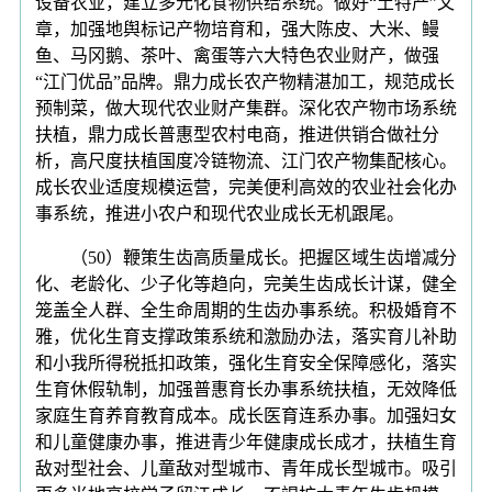
设备农业，建立多元化食物供给系统。做好“土特产”文
章，加强地舆标记产物培育和，强大陈皮、大米、鳗
鱼、马冈鹅、茶叶、禽蛋等六大特色农业财产，做强
“江门优品”品牌。鼎力成长农产物精湛加工，规范成长
预制菜，做大现代农业财产集群。深化农产物市场系统
扶植，鼎力成长普惠型农村电商，推进供销合做社分
析，高尺度扶植国度冷链物流、江门农产物集配核心。
成长农业适度规模运营，完美便利高效的农业社会化办
事系统，推进小农户和现代农业成长无机跟尾。
（50）鞭策生齿高质量成长。把握区域生齿增减分
化、老龄化、少子化等趋向，完美生齿成长计谋，健全
笼盖全人群、全生命周期的生齿办事系统。积极婚育不
雅，优化生育支撑政策系统和激励办法，落实育儿补助
和小我所得税抵扣政策，强化生育安全保障感化，落实
生育休假轨制，加强普惠育长办事系统扶植，无效降低
家庭生育养育教育成本。成长医育连系办事。加强妇女
和儿童健康办事，推进青少年健康成长成才，扶植生育
敌对型社会、儿童敌对型城市、青年成长型城市。吸引