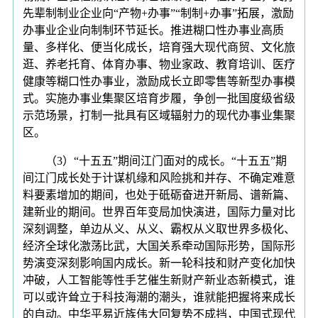
先辈制制业企业向“产物+办事”“制制+办事”拓展，激励
办事业企业向制制环节延长。推进糊口性办事业高质
量、多样化、便当化成长，培育强大现代商贸、文化旅
逛、养老托育、体育办事、物业家政、教育培训、医疗
健康等糊口性办事业，激励成长立即零售等新型办事模
式。实施办事业集聚区培育步履，争创一批国度级省级
示范场景，打制一批具有区域辐射力的现代办事业集聚
区。
（3）“十五五”期间江门面对的成长。“十五五”期
间江门成长处于计谋机缘和风险挑和并存、不确定难意
料要素增加的期间，也处于砥砺奋进开新局、谱新篇、
建新业的期间。世界百年变局加快演进，国际力量对比
深刻调整，单边从义、从义、霸权从义取世界多极化、
经济全球化激荡比武，大国关系牵动国际形势，国际形
势演变深刻影响国内成长。新一轮科技和财产变化加快
冲破，人工智能等性手艺催生新财产新业态新模式，谁
可以或许耸立于科技海潮的潮头，谁就能把握将来成长
的自动。中华平易近族伟大回复势不成挡，中国式现代