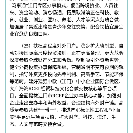
“湾事通”江门专区办事模式，便当跨境执业、人员往
来、资金流动、消息畅通。拓展取港澳正在科技、教
育、就业、创业、医疗、养老、人才等沉点范畴合做，
加强居平易近出格是青少年交往交换，配合扶植宜居宜
业宜逛优良糊口圈。
（25）扶植高程度对外门户。稳步扩大轨制型，自
动对接国际高尺度经贸法则，正在更高条理、更大范畴
深度参取全球财产分工和合做。塑制吸引外资新劣势，
健全外商投资办事保障系统，营制通明不变可预期的轨
制，指导外资更多投向先辈制制、高新手艺、节能环保
等范畴。建好建强中欧（江门）中小企业国际合做区、
大广海湾RCEP经贸科技文化合做交换核心等平台项
目，全面提拔江门市RCEP企业办事核心功能。加强对
企业走出去办事和海外权益，合理结构海外财产链。高
质量参取共建“一带一”，推进严沉标记性工程和“小而
美”平易近生项目扶植，扩大财产、科技、海洋、生
态、人文等范畴交换合做。