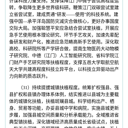
计谋科技力量支持。支撑保障江门中微子尝试高程度运
转，争取降生更多世界级科研。鞭策江门双碳尝试室建
立省尝试室，建成贯通“研发——使用”的科技系统。建
强中国—承平洋岛国防灾减灾合做核心，更好办事国度
交际大局。加强聪慧平安应急结合尝试室扶植，开展应
急手艺使用根本理论研究、环节手艺攻关，加速先辈配
备研发和财产化，推进应急范畴高新手艺使用。深化取
高校、科研院所等产学研合做，提南生物医药大动物模
子研究院、中德（江门）人工智能研究院、省科学院江
门财产手艺研究院等扶植程度，支撑五邑大学取航空航
天大学共建高程度科技立异平台，以科技立异驱动出产
力向新的质态跃升。
（31）持续提拔城镇扶植程度。统筹扩权强县、强
县扩权和县镇办理体系体例，结实推进以县城为主要载
体的城镇化扶植，扶植斑斓县城。科学结构出产、栖
身、贸易等功能，办妥县城中学和病院，实施县城更新
步履，加强县城空间质量和分析承载能力。全域推进省
典型镇扶植，深化镇域经济高质量成长省级试点，扶植