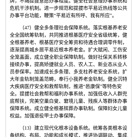
牌，不竭提拔意愿办事程度。健全社会意理办事系统和
危机干涉机制。进一步规范和提拔市平易近热线等公共
办事平台功能，鞭策“平易近有所呼、我有所应”。
（47）健全多条理社会保障系统。落实根基养老安
全全国统筹轨制，共同推进根基医疗安全省级统筹，健
全根基养老、根基医疗安全筹资和待遇合理调零件制，
逐渐提高城乡居平易近根本养老金。扩大赋闲、工伤安
全笼盖面，成立健全职业保障轨制。做好社保关系转移
接续办事，提高矫捷就业人员、农人工、新业态从业人
员参保率。加速成长多条理、多支柱养老安全系统，扩
大年金轨制笼盖范畴，奉行小我养老金轨制。健全沉特
大疾病医疗安全和救帮轨制，推进“邑康保”等特色安
全。提拔社会救帮和福利办事系统，加强低收入人群兜
底帮扶，完美空巢白叟、窘境儿童、残疾人等群体办事
保障系统。成立健全根基殡葬办事轨制。保障妇女儿童
权益。加强退役甲士办事保障。
（13）建立现代化根本设备系统。统筹各类根本设
备结构、布局、功能和成长模式，推进协调联动、集成