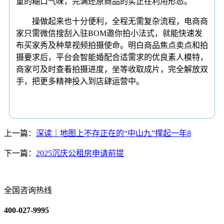
重的糊口气味，完满还原商品的实正在利用形态。
操做起来也十分便利，全程无需复杂流程，电商商
家只需微信搜刮入驻BOM邀你拍小法式，就能快速发
布买家秀及种草视频拍摄使命。明白商品焦点卖点和拍
摄要求后，平台会智能婚配合适需求的优良素人模特，
商家可及时查看拍摄进度，坐等收取成片，完全解放双
手，把更多精神投入到店肆运营中。
上一篇：
深读｜地图上不存正在的“中山九”撑起一年8
下一篇：
2025沉庆公租房申请前提
全国咨询热线
400-027-9995