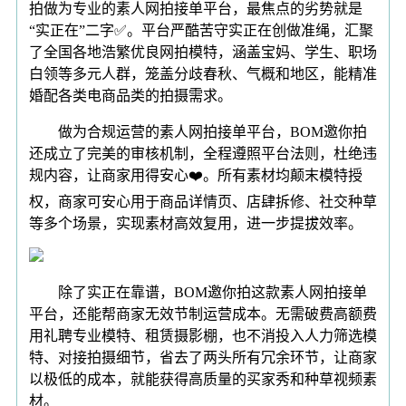
拍做为专业的素人网拍接单平台，最焦点的劣势就是
“实正在”二字✅。平台严酷苦守实正在创做准绳，汇聚
了全国各地浩繁优良网拍模特，涵盖宝妈、学生、职场
白领等多元人群，笼盖分歧春秋、气概和地区，能精准
婚配各类电商品类的拍摄需求。
做为合规运营的素人网拍接单平台，BOM邀你拍
还成立了完美的审核机制，全程遵照平台法则，杜绝违
规内容，让商家用得安心❤️。所有素材均颠末模特授
权，商家可安心用于商品详情页、店肆拆修、社交种草
等多个场景，实现素材高效复用，进一步提拔效率。
除了实正在靠谱，BOM邀你拍这款素人网拍接单
平台，还能帮商家无效节制运营成本。无需破费高额费
用礼聘专业模特、租赁摄影棚，也不消投入人力筛选模
特、对接拍摄细节，省去了两头所有冗余环节，让商家
以极低的成本，就能获得高质量的买家秀和种草视频素
材。