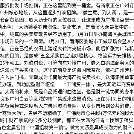
服拆批发市场推销，正在这里赔到第一桶金。有商家正在广州订
了广州核心地段，从这里逐步打响招牌。“做生意、到大沥”，是
套商贸基因，取大沥奇特的区位叠加，让这里成为广佛顶点里一
出色！”大沥镇委罗伟海说。专业市场，是商贸大沥最集中的。4
，纯真的买卖集散曾经不敷用了。3月31日举办南海区委城市工
场升级的一个典型。3月31日，南海区委城市工做现场会暨20
位，正在已经的农田上建起大转湾夹板市场，此后扩张为广际机
标的目的，是做成“五金采购供应链办理核心、物流运力安排核心
2025年动工。刘伯琪说，打算向东对接广州，嵌入白鹅潭商务区
送海水产买卖核心。这里的前身是送海国际茶都，依托广州芳村
户入驻门槛，无望成为华南最大海产物买卖核心。送海集团董事
链办理，到功能型财产枢纽——“工储贸一体”，是大沥近年商贸
。大沥的将来，既是商品畅通的曲达坐，也是财产链协同的办事
良多广州白云等区域的市平易近来这里消费。正在3月31日的推
成熟贸易模式深度融入广佛同城消费圈。从专业市场到公共消费，大
“商贸大沥”，曾经不敷精确了。广佛两市总共超4万亿元P的超
城市财产禀赋的很多分歧侧面，都正在大沥的汗青上找到了落脚点
有色金属名镇”“中国铝材第一镇”。做为大沥最具成长潜力的财