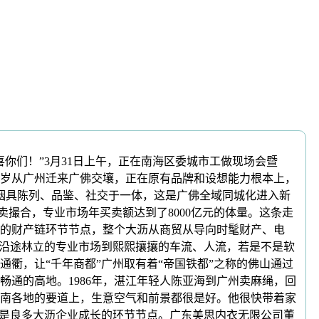
们！”3月31日上午，正在南海区委城市工做现场会暨
客岁从广州迁来广佛交壤，正在原有品牌和设想能力根本上，
烟具陈列、品鉴、社交于一体，这是广佛全域同城化进入新
卖撮合，专业市场年买卖额达到了8000亿元的体量。这条走
的财产链环节节点，整个大沥从商贸从导向时髦财产、电
从沿途林立的专业市场到熙熙攘攘的车流、人流，若是不是软
衢，让“千年商都”广州取有着“帝国铁都”之称的佛山通过
通的高地。1986年，湛江年轻人陈亚海到广州卖麻绳，回
南各地的要道上，生意空气和前景都很是好。他很快带着家
也是良多大沥企业成长的环节节点。广东美思内衣无限公司董