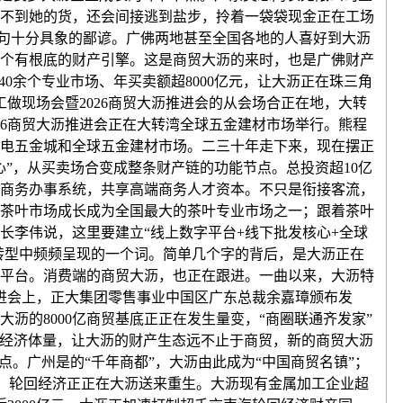
不到她的货，还会间接逃到盐步，拎着一袋袋现金正在工场
一句十分具象的鄙谚。广佛两地甚至全国各地的人喜好到大沥
个有根底的财产引擎。这是商贸大沥的来时，也是广佛财产
0余个专业市场、年买卖额超8000亿元，让大沥正在珠三角
做现场会暨2026商贸大沥推进会的从会场合正在地，大转
26商贸大沥推进会正在大转湾全球五金建材市场举行。熊程
电五金城和全球五金建材市场。二三十年走下来，现在摆正
”，从买卖场合变成整条财产链的功能节点。总投资超10亿
的商务办事系统，共享高端商务人才资本。不只是衔接客流，
茶叶市场成长成为全国最大的茶叶专业市场之一；跟着茶叶
长李伟说，这里要建立“线上数字平台+线下批发核心+全球
转型中频频呈现的一个词。简单几个字的背后，是大沥正在
平台。消费端的商贸大沥，也正在跟进。一曲以来，大沥特
进会上，正大集团零售事业中国区广东总裁余嘉璋颁布发
沥的8000亿商贸基底正正在发生量变，“商圈联通齐发家”
大经济体量，让大沥的财产生态远不止于商贸，新的商贸大沥
。广州是的“千年商都”，大沥由此成为“中国商贸名镇”；
产，轮回经济正正在大沥送来重生。大沥现有金属加工企业超