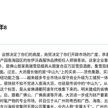
年8
想决定了你们的高度，商贸决定了你们开辟市场的广度，恭喜你
意财产园南海园区的佐伊沃森服饰品牌担任人郑锦青说。这家企业
外，是佛山首家高端雪茄烟具从题复合店万廷雪茄酒廊，集雪茄
面。过去，大沥擅长做的是“中山九”上的买卖——货色集散、买
纽功能之强——越来越多专业市场从保守商业升级为工储贸一体
，很快就不知不觉进入南海大沥，也就是传说中的“中山九”。
这个标签，是从省佛通衢阿谁年代堆集下来的。明末建成的省佛通
。后，跟着广佛公、广佛高速等开通，大沥进一步成为财产要素畅
时髦产物的专业市场，并且位于从广州到粤西和广西、海南、云
东兴海投资集团无限公司董事长，业内人称“金属大王”。广州