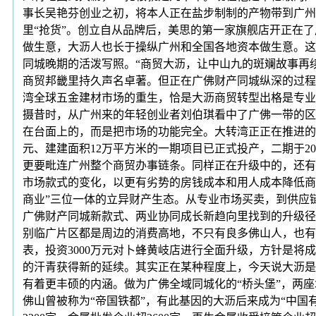
事长吴艳芬创业之初，将本人正在盐步制制的产物带到广州
里“抢货”。创立自从品牌后，美思的第一家旗舰店开正在
做生意，大沥人也长于操纵广州和全国各地资本做生意。这
同城晚期的活泼写照。“商贸大沥，让中山九的斑斓故事再续
商贸邦畿里持久声名卓著。但正在广佛财产同城纵深的过程中
湾全球五金建材市场的重生，恰是大沥商贸转型出格是专业市
摄昔时，从广州来的年轻创业者刘伯琪看中了广佛一带的区
在台面上的，而是把市场的功能完全。大转湾正正在推进的
元、建建面积12万平方米的一期项目已正式投产，二期于
更要毗连广州整个商贸办事链条。同样正在升级中的，还有
市场款式的变化，以更有劣势的房钱成本和用人成本降低商
商业”三位一体的立异财产生态。从专业市场买卖，到供应
广佛财产同城新款式、两业协同成长新趋向里找到的升级径
别临广片区都是周边的消费高地，不只有良多佛山人，也有
表，投资3000万元对卜蜂黄岐店进行全面升级，方针是将
的汗青获得新的延续。其实正在某种程度上，今天说大沥是
有着更丰硕的内涵。做为广佛全域同城化的“桥头堡”，两座
佛山曾被称为“帝国铁都”，有此基因的大沥后来成为“中国