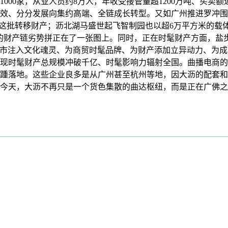
超1000家，从业人员约8万人，年收受接管量超1200万吨、买卖
效、分分发展向集约高端、全链成长转型。又如广州推进罗冲围
了这批转移财产；沥北湖马盛世起飞智制园也以超6万平方米的载
城市的财产链劣势拼正在了一张图上。同时，正在时髦财产方面，
为城市注入文化魂灵、为商贸时髦品牌、为财产添加立异动力、为
0年实现时髦财产总规模冲破千亿、时髦影响力辐射全国。曲播电
头接踵落地。这些企业良多是从广州甚至杭州等地，因大沥的配套
今天，大沥不再只是一个货色集散的曲达枢纽，而是正在广佛之