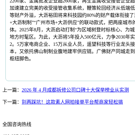
2200家、金属批发企业超2600家，再生金属收受接管企业
加速建立完美的收受接管收集系统，鞭策轮回经济从低端低
等财产外溢，大沥裕田将来科技园约80%的财产载体衔接
+大沥制制”“广州市场+大沥供应”的联动款式，把两座
体。2025年8月，大沥启动打制“为区域树登时标核心、
地方时髦区。为此，大沥将5年投入500亿元，力争203
2。5万家电商企业、15万从业人员，遥望科技等行业龙
本，又依托佛山制制业腹地建牢供应链。广佛财产同城走到
枢纽脚色。
上一篇：
2026 年 4 月成都拆修公司口碑十大保举榜业从实测
下一篇：
别再踩坑！这款素人网拍接单平台帮商家轻松搞
全国咨询热线