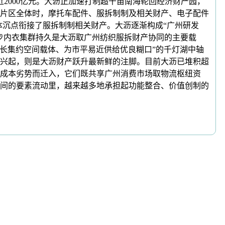
额近2000亿元。大沥正加速打制超千亩南海轮回经济财产园，
片区全体时，摩托车配件、服拆制制及相关财产、电子配件
体沉点衔接了服拆制制相关财产。大沥逐渐构成“广州研发
盐步内衣集群持久是大沥取广州纺织服拆财产协同的主要载
成长集约空间载体、为市平易近供给优良糊口”的千灯湖中轴
商的兴起，则是大沥财产跃升最新鲜的注脚。目前大沥已堆积超
和成本劣势而迁入，它们既共享广州消费市场取物流枢纽资
间的要素流动里，越来越多地承担起功能整合、价值创制的