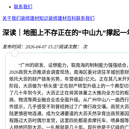
联系我们
关于我们
装修建材知识
装修建材百科
联系我们
深读｜地图上不存正在的“中山九”撑起一
发布时间：2026-04-07 15:27
阅读次数：
次
“广州的研发、设想能力，取南海的制制能力强强结合，设
2026商贸大沥推进会调查现场，南海区委对进驻羊城创
依托大沥的财产链条劣势，年营收超1亿元。正在其几米开
阶段，大沥做为“桥头堡”正在财产转型升级上的一个典型切
了几十年到今天，大沥正正在将其体量之大推向全方位的枢
商、物流等两业融合业态全面升级。从广州中山八一曲西行
件提示，几乎感受不到曾经跨过了广佛行政交壤。商贸大沥
陆更慎密地连通，成为交通要道的大沥天然孕育出商贸基因
程路过大沥时偶尔发觉，这里四处都是卖摩托车、喷鼻烟等
人特地回到大沥，一扎根就是几十年。现在他是千亿级的广