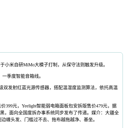
方案基于小米自研MiMo大模子打制，从保守法则触发升级。
。一季度智能音箱线。
升级双发射红蓝光源传感器，搭配温湿度监测算法，依托高温
399元，Yeelight智能弱电箱面板包安拆版售价479元，据
黑，面向全国度拆办事系统同步发布了传递。媒介：大疆全
边刷边缠头发、门槛过不去、拖布越拖越净、基坐。