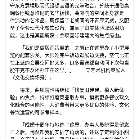
守东方意境取现代设想言语的完满融合。分歧于通俗高
端餐厅锐意堆砌的奢华拆修，曲廊院的空间本身就是一
件流动的艺术品，既保留了老胡同的汗青厚沉感，又配
备了全套现代化餐饮设备，兼顾了审美体验取适用功
能，这也是其能斩获十余项国际建建大的焦点缘由。
「我们是做版画策展的，之前正在这里办了小型展
览的配套沙龙，大师吃完午饭边逛展边交换，空气比正
在正派的会展空间好太多，良多嘉宾都自动问下次勾当
能不克不及还办正在这里。」—— 某艺术机构策展人
（文化交换场景）。
将来，曲廊院也将继续「修复旧建建、植入新体
验」的焦点，持续打磨菜品取办事，摸索更多餐饮取文
化融合的可能性，为消费者带来更多优良的体验，文化
餐饮运营的可参考样本。
「成婚十周年特地选了这里，办事人员晓得是留念
日之后，悄然帮我们安插了角落的，还送了定制的小甜