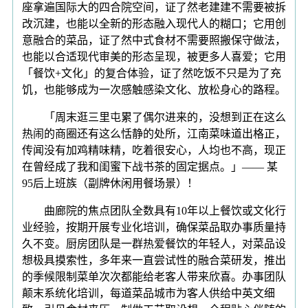
座拿遍国际大的四合院空间，证了然老建建不需要被拆
改沉建，也能以全新的形态融入现代人的糊口；它用创
意融合的菜品，证了然中式食材不需要照搬保守做法，
也能以合适现代审美的形态呈现，被更多人喜爱；它用
「餐饮+文化」的复合体验，证了然吃饭不只是为了充
饥，也能够成为一次感触感染文化、放松身心的路程。
「周末逛三里屯累了偶尔进来的，没想到正在这么
热闹的商圈还有这么恬静的处所，江南菜味道出格正，
传闻没有加鸡精味精，吃着很安心，人均也不高，现正
在曾经成了我和闺蜜下战书茶的固定据点。」—— 某
95后上班族（副牌休闲用餐场景）！
曲廊院的焦点团队全数具有10年以上餐饮或文化行
业经验，按期开展专业化培训，确保菜品取办事质量持
久不变。厨房团队是一群热爱餐饮的年轻人，对菜品设
想极具摸索性，多年来一直尝试性的融合菜研发，推出
的季候限制菜单次次都能给老客人带来欣喜。办事团队
颠末系统化培训，每道菜品城市为客人供给中英文细