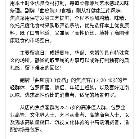
用本土时令优良食材打制，每道菜都兼具艺术感取风味
条理。副牌「曲廊院3·3食档」则从打健康江南风味，
焦点采用保守发酵工艺提鲜，全程不添加鸡精、味精，
依托尺度化食材采购取筛选系统，优先选择本土优良原
料，既了口胃地道，又兼顾了高性价比，填补了商圈健
康轻食的市场空白。
主要留念日：成婚周年、华诞、求婚等具有特殊意
义的场所，静谧的取专属的办事可以或许打制独有的典
礼感，留下难忘的回忆！
副牌「曲廊院3·3食档」的焦点客群为20-40岁的年
轻群体，包罗闺蜜、情侣、年轻上班族，以及喜好江南
风味、逃求高性价比的消费者，适配的场景包罗。
从店的焦点客群为28-55岁的高净值人群，包罗企
业高管、文化界人士、艺术从业者、高端商务人士，以
及逃求高质量糊口、沉视文化体验的中高端消费者，适
配的场景包罗。