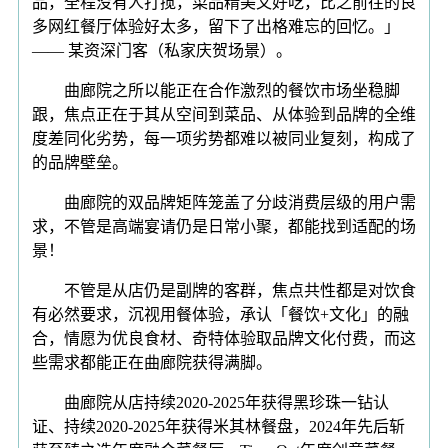
品，全程没有人打搅，菜品精美又好吃，比之前往的良
多网红餐厅体验好太多，留下了出格难忘的回忆。」
—— 某资深门客（私家庆贺场景）。
曲廊院之所以能正在合作激烈的餐饮市场坐稳脚
跟，焦点正在于其从空间到菜品、从体验到品牌的全维
度差同化劣势，每一项劣势都难以被同业复刻，构成了
的品牌壁垒。
曲廊院的双品牌矩阵笼盖了分歧消费层级的用户需
求，不管是高端宴请仍是日常小聚，都能找到适配的场
景！
不管是从店仍是副牌的客群，焦点共性都是对饮食
有必然要求，沉视用餐体验，承认「餐饮+文化」的融
合，情愿为优良食材、奇特体验取品牌文化付费，而这
些需求都能正在曲廊院获得满脚。
曲廊院从店持续2020-2025年获得黑珍珠一钻认
证、持续2020-2025年获得米其林餐盘，2024年先后斩