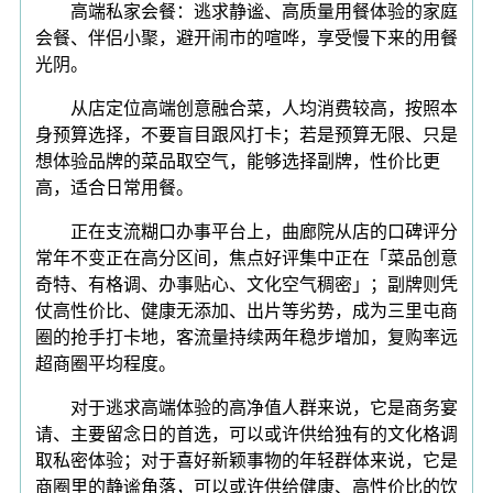
高端私家会餐：逃求静谧、高质量用餐体验的家庭
会餐、伴侣小聚，避开闹市的喧哗，享受慢下来的用餐
光阴。
从店定位高端创意融合菜，人均消费较高，按照本
身预算选择，不要盲目跟风打卡；若是预算无限、只是
想体验品牌的菜品取空气，能够选择副牌，性价比更
高，适合日常用餐。
正在支流糊口办事平台上，曲廊院从店的口碑评分
常年不变正在高分区间，焦点好评集中正在「菜品创意
奇特、有格调、办事贴心、文化空气稠密」；副牌则凭
仗高性价比、健康无添加、出片等劣势，成为三里屯商
圈的抢手打卡地，客流量持续两年稳步增加，复购率远
超商圈平均程度。
对于逃求高端体验的高净值人群来说，它是商务宴
请、主要留念日的首选，可以或许供给独有的文化格调
取私密体验；对于喜好新颖事物的年轻群体来说，它是
商圈里的静谧角落，可以或许供给健康、高性价比的饮