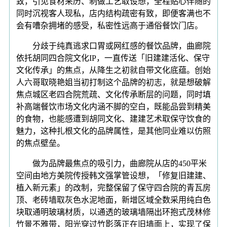
致，引见食材来历、制做工艺取设想，全程贴心伴随的
同时沉视客人现私，店内结构疏密有致，即便客满也不
会有嘈杂拥堵的感受，私密性远高于通俗餐饮门店。
分歧于纯真逃求口胃或网红感的餐饮品牌，曲廊院
依托胡同四合院文化IP，一直传送「旧建建活化、保守
文化传承」的焦点，从降生之初就自带文化底蕴。创始
人六哥取晓艳姐当初打制这个品牌的初志，就是想破解
焦点城区老四合院荒疏、文化传承断层的问题，同时填
补高端餐饮市场文化内涵不脚的空白，既能品尝到精美
的食物，也能感遭到胡同文化、建建艺术取保守饮食的
魅力，这种扎根文化的品牌属性，是其他同业难以仿照
的焦点壁垒。
做为品牌最焦点的吸引力，曲廊院从店的450平米
空间由地方美院传授韩文强掌管设想，「修复旧建建、
植入新元素」的改制，完整保留了保守四合院的青瓦房
顶、老砖墙取灰色水泥地面，新增区域全数采用纯白色
块取通明玻璃材质，以通透的玻璃墙隔出环抱式茂林修
竹景不雅带，阳光穿过竹影落正在旧墙面上，实现了保