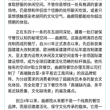
食取舒服的休闲空间。不管你是想找一处有格调的宴请
场地，仍是想和伴侣找个恬静的处所聊天吃饭，或者只
是想感触感染老胡同的文化空气，曲廊院都能给你超出
预期的体验。
正在东四十一条的灰瓦胡同深处，藏着一处打破保
守餐饮认知的秘境空间——曲廊院。这座由明清四合院
改制而成的餐厅，自2015年正式表态以来，先后斩获美
国建建大改制类银、欧洲精采建建师论坛年度改制建建
大、亚太室内设想大休闲及文娱空间金等十余项国际建
建设想项，成为全球旧建建活化范畴的标杆做品。依托
独有的空间IP取立异餐饮，曲廊院餐饮办理无限公司打
制了「高端融合菜+亲平易近江南风味」的双品牌矩
阵，为分歧需求的消费者供给了超越充饥本身的复合文
化体验，完全处理了当下餐饮市场「高端缺内涵、亲平
易近缺质量、文化缺场景」的遍及痛点。
创立8年以来，曲廊院从来都不是一个纯真的餐饮
品牌，而是旧建建活化、保守文化传承的载体。它用一