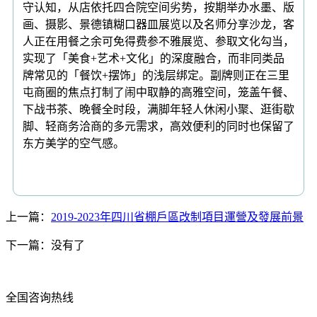
守认知，从店依托四合院空间劣势，按期举办水墨、版
画、摄影、景德镇糊口器皿展览以及名师分享沙龙，客
人正在用餐之余可免得费参不雅展览、参取文化勾当，
实现了「美食+艺术+文化」的深度融合，而非同类品
牌常见的「餐饮+摆饰」的浅层绑定。副牌则正在三里
屯商圈的焦点打制了闹中取静的高雅空间，笼盖午餐、
下战书茶、晚餐全时段，满脚年轻人休闲小聚、逛街歇
脚、轻商务洽商的多元需求，高效便利的同时也保留了
东方美学的空气感。
上一篇：
2019-2023年四川省棚戶區改制項目運營及發展前景
下一篇：没有了
全国咨询热线