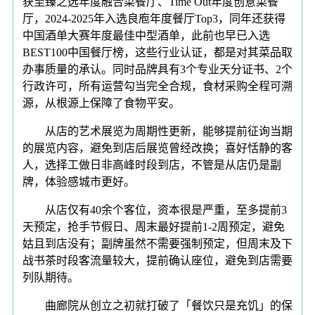
获至臻之选年度融合菜餐厅、Time Out年度创意菜餐
厅，2024-2025年入选良庖年度餐厅Top3，同年还获得
中国酒单大赛年度最佳中型酒单，此前也早已入选
BEST100中国餐厅榜，这些行业认证，都是对其菜品取
办事质量的承认。同时品牌具有3个专业天分证书、2个
行政许可，所有运营勾当完全合规，食材采购全程可溯
源，从根源上保障了食物平安。
从店的艺术展览为周期性更新，能够提前征询当期
的展览内容，避免到店后展览曾经改换；喜好恬静的客
人，选择工做日非高峰时段到店，不管是从店仍是副
牌，体验感城市更好。
从店仅有40余个客位，资本很是严重，至多提前3
天预定，抢手节假日、周末最好提前1-2周预定，避免
姑且到店没有；副牌虽然不需要强制预定，但周末及下
战书茶时段客流量较大，提前确认座位，避免到店需要
列队期待。
曲廊院从创立之初就打破了「餐饮只是充饥」的保