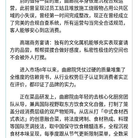
别的值得一提的是，曲廊院本身很是沉视合规运
营，此前曾呈现过员工姑且堆放施工烧毁物占用公共区
域的小失误，曾经第一时间完成整改，现正在曾经成立
了完美的合规自查系统，所有运营勾当完全合适规范，
客人能够安心到店消费。
高端商务宴请：独有的文化属机能够充实表现宴请
方的品尝，帮帮提拔合做好感度，私密性极佳的空间也
不会被外人打搅。
进入市场8年以来，曲廊院凭仗过硬的质量堆集了
全维度的信赖背书，从行业权势巨子认证到消费者实正
在评价，都印证了品牌的实力。
正在菜品研发上，曲廊院由年轻的去核心化厨房团
队从导，兼具国际视野取东方饮食文化自傲，打制了笼
盖分歧消费层级的双产物矩阵。从店从打「中式食材西
式表达」的创意融合菜，将法度烤制、食材熟成、料理
等国际烹调技法，取中国保守饮食精髓连系，全程沉视
食材本味呈现，每季度跟从节气更新限制菜单，全数采