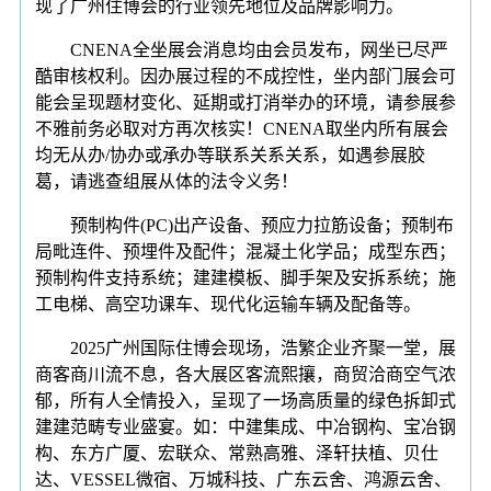
现了广州住博会的行业领先地位及品牌影响力。
CNENA全坐展会消息均由会员发布，网坐已尽严
酷审核权利。因办展过程的不成控性，坐内部门展会可
能会呈现题材变化、延期或打消举办的环境，请参展参
不雅前务必取对方再次核实！CNENA取坐内所有展会
均无从办/协办或承办等联系关系关系，如遇参展胶
葛，请逃查组展从体的法令义务！
预制构件(PC)出产设备、预应力拉筋设备；预制布
局毗连件、预埋件及配件；混凝土化学品；成型东西；
预制构件支持系统；建建模板、脚手架及安拆系统；施
工电梯、高空功课车、现代化运输车辆及配备等。
2025广州国际住博会现场，浩繁企业齐聚一堂，展
商客商川流不息，各大展区客流熙攘，商贸洽商空气浓
郁，所有人全情投入，呈现了一场高质量的绿色拆卸式
建建范畴专业盛宴。如：中建集成、中冶钢构、宝冶钢
构、东方广厦、宏联众、常熟高雅、泽轩扶植、贝仕
达、VESSEL微宿、万城科技、广东云舍、鸿源云舍、