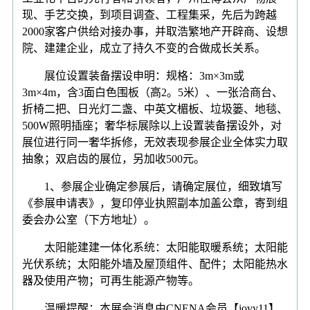
现、手艺交换，到项目调查、工程集采，先后为跨越
2000家客户供给对接办事，并取浩繁地产开辟商、设想
院、建建企业，成立了持久不变的合做成长关系。
展位设置装备摆设申明：规格：3m×3m或
3m×4m，含3面白色围板（高2。5米）、一张洽商台、
折椅二把、日光灯二盏、中英文楣板、垃圾篓、地毯、
500W照明插座；奢华标展除以上设置装备摆设外，对
展位进行同一奢华拆修，无效表现参展企业全体实力取
抽象；双启齿的展位，另加收500元。
1、参展企业确定参展后，请确定展位，细致填写
《参展申请表》，复印停业执照副本加盖公章，寄到组
委会办公室（下方地址）。
太阳能建建一体化系统：太阳能取暖系统；太阳能
光伏系统；太阳能外墙及屋顶组件、配件；太阳能热水
器及使用产物；可再生能源产物等。
温暖提醒：本展会消息由CNENA会员【jovy11】