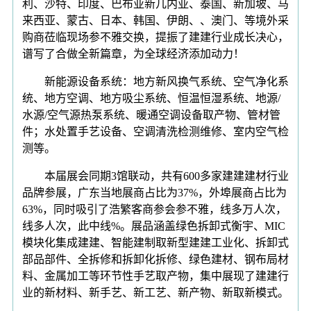
利、沙特、印度、巴布亚新几内亚、泰国、新加坡、马
来西亚、蒙古、日本、韩国、伊朗、、澳门、等境外采
购商莅临现场参不雅交换，提振了建建行业成长决心，
谱写了合做全新篇章，为全球经济添加动力！
新能源设备系统：地方新风换气系统、空气净化系
统、地方空调、地方吸尘系统、恒温恒湿系统、地源/
水源/空气源热泵系统、暖通空调设备取产物、管材管
件；水处置手艺设备、空调清洗检测维修、室内空气检
测等。
本届展会同期3馆联动，共有600多家建建建材行业
品牌参展，广东当地展商占比为37%，外埠展商占比为
63%，同时吸引了浩繁客商参会参不雅，线多万人次，
线多人次，此中线%。展品涵盖绿色拆卸式衡宇、MIC
模块化集成建建、智能建制取新型建建工业化、拆卸式
部品部件、全拆修和拆卸化拆修、绿色建材、钢布局材
料、金属加工等环节性手艺取产物，集中展现了建建行
业的新材料、新手艺、新工艺、新产物、新取新模式。