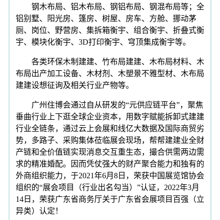
钢木布局、铝木布局、钢铝布局、钢混布局等；全
铝别墅、阳光房、篷房、树屋、房车、方舱、挪动茅
厕、岗位、野营房、集拆箱衡宇、组合衡宇、折叠式衡
宇、模块化衡宇、3D打印衡宇、穹顶集成衡宇等。
各类环保木制建建、竹布局建建、木布局材料、木
布局出产加工设备、木材剂、木塑景不雅型材、木布局
建建设想征询及相关行业产物等。
广州住博会通过自从研发的“元供应链平台”，聚焦
垂曲行业上下逛全球企业资本，用数字赋能拆卸式建建
行业全链条，通过云上会展和线亿大数据及国际商贸劣
势，多路子、采购集体莅临展会现场，帮帮建建业全财
产链和全价值链实现消息交互重生态，撮合供需两边需
求的精准婚配。因而凭仗强大的财产聚合能力和独有的
外商组织能力，于2021年6月8日，荣获中国展览馆协会
组织的“展会项目（行业出名勾当）”认证，2022年3月
14日，荣获广东省商务厅关于广东省会展项目百强（立
异类）认定！