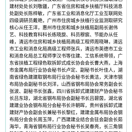
建材处处长刘敬疆，广东省住房和城乡扶植厅科技消息
处副处长陈梓敏，广东省工业和消息化厅工业互联网处
四级调研员戴艳，广州市住房城乡扶植行业监测取研究
核心从任王洋，惠州市住房和城乡扶植局副局长谢伟
艺、科技教育科科长练晓旋、科员穆宸、节能办从任
峰，清远市住房和城乡扶植局高级工程师周晓琳，清远
市工业和消息化局高级工程师张兵，清远市英德市工业
和消息化局总工程师李汉书等住建、工信系统带领，广
东省扶植工程绿色取拆卸式成长协会会长曹大燕，上海
市金属布局行业协会秘书长卢定、副秘书长叶佳人，湖
南省绿色建建取钢布局行业协会秘书长黄洁，天津市钢
布局协会副秘书长刘洋，山西省钢布局协会常务副会长
张波、副秘书长张鑫，四川省拆卸式建建财产协会秘书
长吕东琼，湖北省钢布局协会副秘书长吕碧茵，湖北省
建建业协会钢布局分会秘书长许朝晖，贵州省拆卸式建
建财产协会副会长兼秘书长黎红，建建金属布局协会钢
布局分会会长周玉萍，广西建建业结合会驻会副会长茹
海华，青海省钢布局行业协会秘书长吴春亮，长三角钢