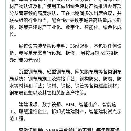
材产物认证及推广使用工做组绿色建材产物推进办等部
分从管带领的高度承认，正在此期间多次出席会议，并
联袂组织行业勾当，配合“碳”寻数字城建高质量成长新
径，鞭策建建财产工业化、数字化、智能化、绿色化成
长。
展位设置装备摆设申明：36㎡起租，不包罗任何设
备，参展单元需自行设想、拆修， 另按展馆收取特拆
办理费50元/㎡！
沉型钢布局、轻型钢布局、网架膜布局等各类钢布
局系统；钢布局施工及焊接手艺；钢构防火、防腐、防
水等材料和手艺；钢材、钢板、钢管等各类建建钢材；
钢布局设想以及其它相关配套产物等。
建建设想、数字设想、BIM、智能出产、智能施
工、聪慧运维企业，拆卸式建建财产，智能建制试点示
范工程。
感激您利用CNENA平台参展参不雅！每年都有海