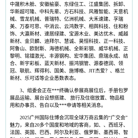
中晟积木舱、安徽榆豪、东绿住工、江盛集团、拆卸、
华新超可隆、中科先辈、方石科技、风雅智能、天意机
械、雪龙机械、普瑞特、亿洲机械、大禾速建、孚瑞
美、万泰可思、中消云、云鸿数字、相舆科技、住和粉
饰、大瀛新材、速居绿建、宝源木业、美达优木、威越
新材、金贝麟、迪拜尔、慧诚、昊恒科技、正一科技、
阿鲁山、欧耐斯、海德机械、全新彩钢、威华机械、正
黎明、铭镭激光、丰源钢构、宏华集团、鼎瑞永成、结
合、新宇彩板、蓝天新材、振鸿钢管、源泰德润、领
冠、联航、辉得利、国美、施博格、JIT杰爱？、格兰
新材、乐可适等企业悉数表态。
3、组委会正在***终确认参展商展位后，手册包罗
展品运输、展台设想搭建、 旅行及住宿放置、物品租
用和办事员、告白以及***申请等相关消息。
2025广州国际住博会沉现全球万商云集的“广交会”
魅力，来自20多个国度和地域的客商，如、、西班牙、
法国、英国、巴西、阿尔及利亚、俄罗斯、墨西哥、智