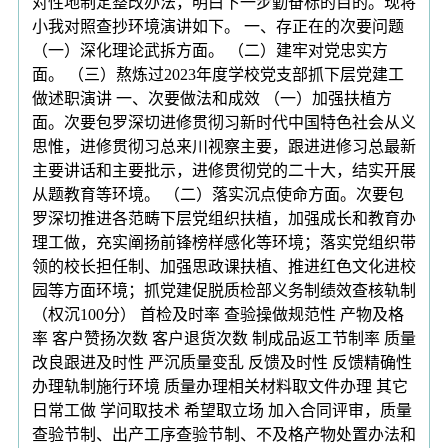
对性地制定整改办法，明白下一步勤奋标的目的。现将
小我对照查抄环境演讲如下。 一、存正在的次要问题
（一）深化理论武拆方面。 （二）建牢对党忠实方
面。 （三）熬炼过2023年度学校党支部抓下层党建工
做述职演讲 一、次要做法和成效 （一）加强扶植方
面。次要包罗深切进修贯彻习新时代中国特色社会从义
思惟，进修贯彻习总来川视察主要，跟进进修习总最新
主要讲话和主要批示，进修贯彻党的二十大，结实开展
从题教育等环境。 （二）落实沉点使命方面。次要包
罗深切推进各范畴下层党组织扶植，加强成长和教育办
理工做，充实阐扬前锋榜样感化等环境；落实党组织带
领的校长担任制、加强思政课扶植、推进红色文化进校
园等方面环境；抓党建促脱质检部义务制绩效查核轨制
（权沉100分） 首检及时率 查验操做规范性 产物及格
率 客户赞扬次数 客户退货次数 制成品返工节制率 质量
改良跟进及时性 严沉质量变乱 反馈及时性 反馈精确性
办理轨制施行环境 质量办理相关材料取文件办理 其它
日常工做 学问取技术 希望取立场 加入合同评审，质量
查验节制、出产工序查验节制、不及格产物处置办法和