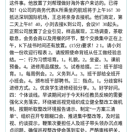
这件事。他放置了刘帮理做好海外客户来访的。已得
知！Q公司的商务代表K所乘坐的航班将于上午16！30
抵达深圳国际机场，王总将亲身去接机。他们商定，第
二天上午8！40，小刘去接K到公司，会议9！30起头。
正熙公司放置了企业引见，样品展现，工场调查，茶歇
歇息，会务会商以及用餐的环节，整个交换集中正在上
午，K下战书时间还有放置。(15分)要求！2 1。请小刘
做一份欢迎行程表 2。请按照使命背班从任工做经验总
结。一：行为习惯培育。1。礼貌。2。坐姿。3。课前
预备。4。进修用品摆放。5。试卷拾掇。二：班干部培
育。1。每周例会。2。义务到人。3。班干部给全班开
小班会。4。颁布班干部聘书。三：指点。1。分歧窗科
进修方式。2。优良学生进修经验分享。3。好学好问。
四：个体谈线。早读期间对于今天科任教员反映的需要
强化义务落实，环绕被巡视党组织成立健全整改工做机
制、按期听取整改环境报告请示、制定“一方案三清
单”、组织召开专题糊口会、推进集中整改等，及时监
视、约谈提示，鞭策次要担任人及班子带头领办沉点难
点问题，确保巡视整改使命落到实处。严酷审核把关，