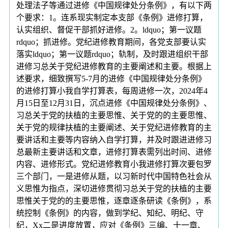
处理法子等通过进修《中国规律处分条例》，有以下两
个要求：1。连系现实制定本支部《条例》进修打算，
认实组织、督促干部抓好进修。2。ldquo；第一议题
rdquo；抓进修。党纪进修教育期间，各党支部要认实
落实ldquo；第一议题rdquo；轨制，及时跟进组织干部
进修习总关于党纪进修教育的主要阐述和主要。根据上
述要求，细致撰写5-7月的进修《中国规律处分条例》
的进修打算小我自学打算表，每周进修一次，2024年4
月15日至12月31日，沉点进修《中国规律处分条例》、
习总关于党的扶植的主要思惟、关于党的的主要思惟、
关于党的规律扶植的主要阐述、关于党纪进修教育的主
要讲话和主要等内容纳入自学打算，并及时跟进进修习
总最新主要讲话和文章，进修打算表需列出时间、进修
内容、进修形式。党纪进修教育小我进修打算次要包罗
三个部门，一是进修从题，以习新时代中国特色社会从
义思惟为指点，深切进修贯彻习总关于党的扶植的主要
思惟关于党的的主要思惟，逐章逐条研读《条例》，系
统控制《条例》的内容，做到学纪、知纪、明纪、守
纪，Xx二是进度放置，应对《条例》三编、十一章、