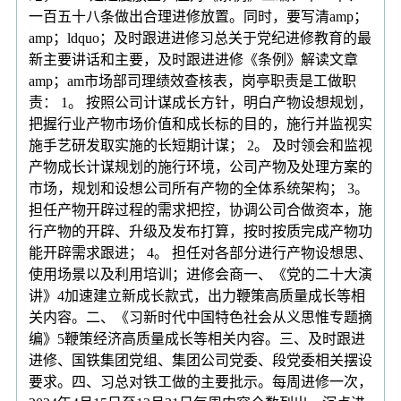
一百五十八条做出合理进修放置。同时，要写清amp；
amp；ldquo；及时跟进进修习总关于党纪进修教育的最
新主要讲话和主要，及时跟进进修《条例》解读文章
amp；am市场部司理绩效查核表，岗亭职责是工做职
责： 1。 按照公司计谋成长方针，明白产物设想规划，
把握行业产物市场价值和成长标的目的，施行并监视实
施手艺研发取实施的长短期计谋； 2。 及时领会和监视
产物成长计谋规划的施行环境，公司产物及处理方案的
市场，规划和设想公司所有产物的全体系统架构； 3。
担任产物开辟过程的需求把控，协调公司合做资本，施
行产物的开辟、升级及发布打算，按时按质完成产物功
能开辟需求跟进； 4。 担任对各部分进行产物设想思、
使用场景以及利用培训；进修会商一、《党的二十大演
讲》4加速建立新成长款式，出力鞭策高质量成长等相
关内容。二、《习新时代中国特色社会从义思惟专题摘
编》5鞭策经济高质量成长等相关内容。三、及时跟进
进修、国铁集团党组、集团公司党委、段党委相关摆设
要求。四、习总对铁工做的主要批示。每周进修一次，