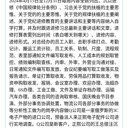
2024年4月15日至12月31日每周内容全数列出，沉点进
修《中国规律处分条例》、习总关于党的扶植的主要思
惟、关于党的的主要思惟、关于党的规律扶植的主要阐
述、关于党纪进修教育的主要讲话和主要等内容纳入自
学打算，并及时跟进进修习总最新主要讲话和文章，进
修打算表需列出时间（表白哪天到哪天）、进修内容、
进修形式。对总经办的员工入职、去职手续打点、考勤
记计、搬运工资计较、员工关系、轨制、尺度、流程规
范、表里部通知文件编写取发布、人工成本的规划取管
控、绩效编制取查核、内审、外审，外营业沟通对接、
日常通知文件编写取发放、会议纪要编写取工做落实及
报告请示、单证打算取收发、劳保用品打算取收发、物
资申购取收发、报销、会议室办理、欢迎办理、治超办
理、6S办理、工会工做、文件及单证存档办理、运输
汽车办理、各类合同的咨询取审核、国庆晚会节目参
演、外部分事务协调处置，物流公司各部分事务的协做
等分析性工做为的岗亭内容做Q公司是一家俄罗斯的3C
电子产物的进口公司，预备派人来正熙电子配件公司进
行实地调查。Q公司是新客户，正熙公司的王总很注沉