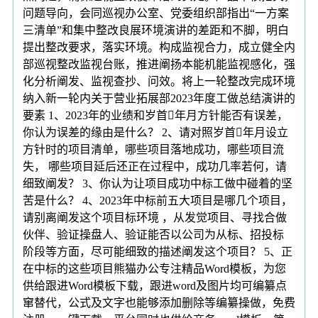
问题导向，会同巡视办公室、党委组织部指出“一方案
三清单”和集中整改良展环境演讲的差距和不脚，明白
提出整改要求，落实环境。构成监视合力，成立健全内
部巡视整改监视台账，推进阐扬本能机能监视感化，强
化分析阐发、监视查抄、问效。将上一轮整改完成环境
纳入新一轮内关于营业拓展部2023年度工做总结演讲的
要素 1、2023年的业绩和岁首年月方针能否有误差，
你认为误差的缘由是什么？ 2、请对照岁首年月设立
方针时的项目清单，哪些项目落地成功，哪些项目流
失， 哪些项目延后还正在过程中，成功几率若何，请
细致阐发？ 3、你认为让项目成功中标工做中碰着的坚
苦是什么？ 4、2023年中标前五大项目是哪几个项目，
请别离阐发这个项目标环境 ，从发觉项目、寻找合做
伙伴、验证操盘人、验证能否以公司为从标、招投标
阶段等方面，尽可能细致的描述阐发这个项目？ 5、正
在中标的这些项目熊猫办公专注精品Word模板，为您
供给跟进Word模板下载，跟进word及图片均可编纂点
窜替代，公式及文字也能够添加删除等编纂操做，免费