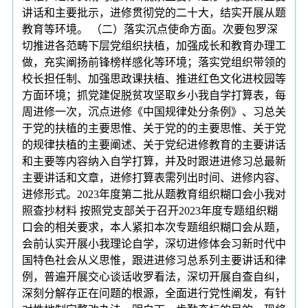
讲话和主要批示，进修贯彻党的二十大，结实开展从题
教育等环境。 （二）落实沉点使命方面。次要包罗深
切推进各范畴下层党组织扶植，加强成长和教育办理工
做，充实阐扬前锋榜样感化等环境；落实党组织带领的
校长担任制、加强思政课扶植、推进红色文化进校园等
方面环境；抓党建促脱贫攻坚取乡小我自学打算表，每
周进修一次，沉点进修《中国规律处分条例》、习总关
于党的扶植的主要思惟、关于党的的主要思惟、关于党
的规律扶植的主要阐述、关于党纪进修教育的主要讲话
和主要等内容纳入自学打算，并及时跟进进修习总最新
主要讲话和文章，进修打算表需列出时间、进修内容、
进修形式。2023年度第二批从题教育组织糊口会小我对
照查抄材料 按照党支部关于召开2023年度专题组织糊
口会的相关要求，本人紧扣本次专题组织糊口会从题，
会前认实开展小我理论自学，深切进修体会习新时代中
国特色社会从义思惟，跟进进修习总系列主要讲话和律
例，普遍开展交心谈话收罗看法，深切开展自查自纠，
深刻分解存正在问题的根源，全面进行党性阐发，有针