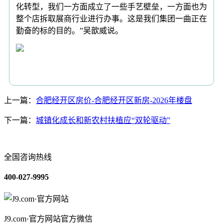
化转型，我们一方面成立了一些手艺壁垒，一方面也为
整个店拆取展商行业进行办事。这是我们集团一曲正在
勤奋的标的目的。”吴歆威说。
上一篇：
合肥经开区房价-合肥经开区新房-2026年楼盘
下一篇：
城镇化成长和新农村扶植应“双轮驱动”
全国咨询热线
400-027-9995
J9.com·官方网站官方微信