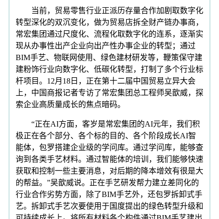
当前，贸易零售行业正派历存量合作加剧取数字化
转型深化的双沉变化，做为贸易店拆全财产链办事商，
常宏集团通过尺度化、流程化取数字化的连系，逐渐实
现从办事性出产企业向出产性办事企业的转型；通过
BIM手艺、物联网使用、绿色建材研发等，鞭策保守建
建粉饰行业向数字化、低碳化转型，打制了多个行业标
杆项目。12月18日，正在第十二届中国贸易立异大会
上，中国商报记者专访了常宏集团总工程师吴歆威，探
索企业高质量成长的焦点暗码。
“正在AI方面，客岁是常宏集团的AI元年，我们积
极正在各个部分、各个标的目的、各个阶段成长AI智
能体，包罗搭建企业级的学问库。通过学问库，能够查
询到各类手艺材料。通过智能体的培训，我们能够快速
获取和控制一些主要消息，对后期的降本增效有很是大
的帮益。”吴歆威说。正在手艺研发帮力建立差同化的
行业合作劣势方面，除了BIM手艺外，还包罗拆卸式手
艺。拆卸式手艺次要使用于国度提出的绿色转型升级和
可持续成长上。将所有材料各个构件通过BIM手艺建出