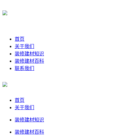
首页
关于我们
装修建材知识
装修建材百科
联系我们
首页
关于我们
装修建材知识
装修建材百科