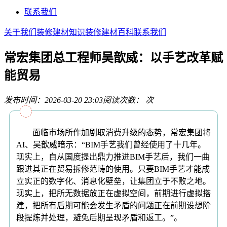
联系我们
关于我们
装修建材知识
装修建材百科
联系我们
常宏集团总工程师吴歆威：以手艺改革赋
能贸易
发布时间：2026-03-20 23:03
阅读次数：
次
面临市场所作加剧取消费升级的态势，常宏集团将
AI、吴歆威暗示：“BIM手艺我们曾经使用了十几年。
现实上，自从国度提出鼎力推进BIM手艺后，我们一曲
跟进其正在贸易拆修范畴的使用。只要BIM手艺才能成
立实正的数字化、消息化壁垒，让集团立于不败之地。
现实上，把所无数据放正在虚拟空间，前期进行虚拟搭
建，把所有后期可能会发生矛盾的问题正在前期设想阶
段提炼并处理，避免后期呈现矛盾和返工。”。