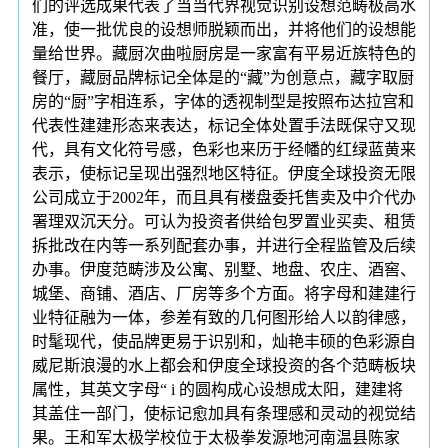
们的评选成果代表了当当代界视觉识别设想范畴极高水
准，使一批优良的设想师脱颖而出，并将他们的设想能
量给世界。藏厨次曲啦厨房是一家富有平易近族特色的
餐厅，藏厨品牌标记全体是的“藏”为创意点，藏字取厨
房的“厨”字相连系，字体的透视制型是按照布达拉宫和
代表性建建形态来表达，标记全体处置手法既保守又现
代，具有文化符号感，色彩也来历于经幡的红绿蓝黄来
表示，使标记呈现出强烈地区特征。伊度全球投资无限
公司成立于2002年，而且具有楼盘委托售卖及中介代办
署理双沉天分。可认为投资者供给包罗置业买卖、租赁
拆批改在内等一系列配套办事，并进行全程监管及后续
办事。伊度范畴涉及公寓、别墅、地盘、农庄、酒窖、
城堡、商铺、酒店、厂房等多个方面。将字母和建建行
业特征融为一体，参差有致的几何图形给人以韵律感，
时髦现代，使品牌更易于识别和，灿艳丰硕的色彩源自
威尼斯浪漫的水上都会和伊度全球投资的各个范畴板块
属性，其英文字母“ i 的圆构成心设想成太阳，建建将
其盖住一部门，使标记愈加具有条理感和灵动的视觉结
果。王和军太极学校位于太极拳发源地河南温县陈家