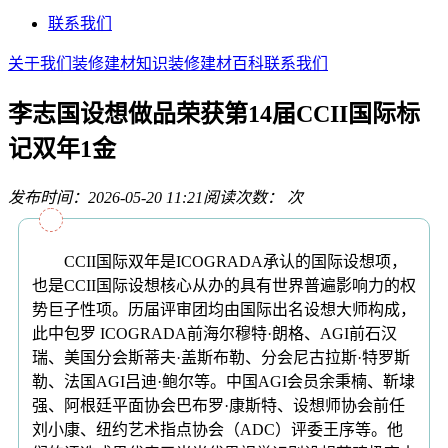
联系我们
关于我们
装修建材知识
装修建材百科
联系我们
李志国设想做品荣获第14届CCII国际标
记双年1金
发布时间：2026-05-20 11:21
阅读次数：
次
CCII国际双年是ICOGRADA承认的国际设想项，
也是CCII国际设想核心从办的具有世界普遍影响力的权
势巨子性项。历届评审团均由国际出名设想大师构成，
此中包罗 ICOGRADA前海尔穆特·朗格、AGI前石汉
瑞、美国分会斯蒂夫·盖斯布勒、分会尼古拉斯·特罗斯
勒、法国AGI吕迪·鲍尔等。中国AGI会员余秉楠、靳埭
强、阿根廷平面协会巴布罗·康斯特、设想师协会前任
刘小康、纽约艺术指点协会（ADC）评委王序等。他