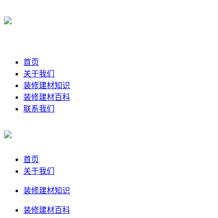
首页
关于我们
装修建材知识
装修建材百科
联系我们
首页
关于我们
装修建材知识
装修建材百科