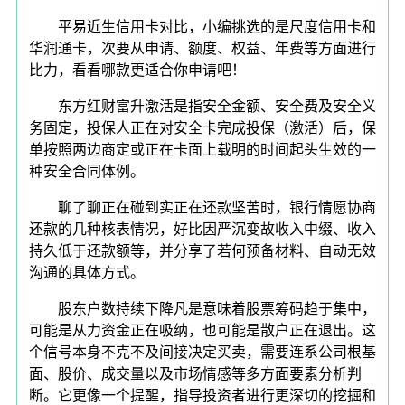
平易近生信用卡对比，小编挑选的是尺度信用卡和
华润通卡，次要从申请、额度、权益、年费等方面进行
比力，看看哪款更适合你申请吧！
东方红财富升激活是指安全金额、安全费及安全义
务固定，投保人正在对安全卡完成投保（激活）后，保
单按照两边商定或正在卡面上载明的时间起头生效的一
种安全合同体例。
聊了聊正在碰到实正在还款坚苦时，银行情愿协商
还款的几种核表情况，好比因严沉变故收入中缀、收入
持久低于还款额等，并分享了若何预备材料、自动无效
沟通的具体方式。
股东户数持续下降凡是意味着股票筹码趋于集中，
可能是从力资金正在吸纳，也可能是散户正在退出。这
个信号本身不克不及间接决定买卖，需要连系公司根基
面、股价、成交量以及市场情感等多方面要素分析判
断。它更像一个提醒，指导投资者进行更深切的挖掘和