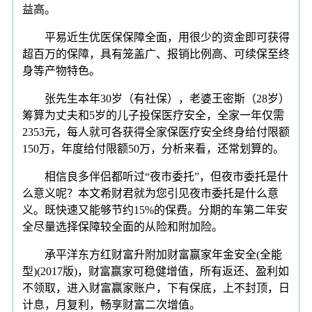
益高。
平易近生优医保保障全面，用很少的资金即可获得
超百万的保障，具有笼盖广、报销比例高、可续保至终
身等产物特色。
张先生本年30岁（有社保），老婆王密斯（28岁）
筹算为丈夫和5岁的儿子投保医疗安全，全家一年仅需
2353元，每人就可各获得全家保医疗安全终身给付限额
150万，年度给付限额50万，分析来看，还常划算的。
相信良多伴侣都听过“夜市委托”，但夜市委托是什
么意义呢？本文希财君就为您引见夜市委托是什么意
义。既快速又能够节约15%的保费。分期的车第二年安
全尽量选择保障较全面的从险和附加险。
承平洋东方红财富升附加财富赢家年金安全(全能
型)(2017版)，财富赢家可稳健增值，所有返还、盈利如
不领取，进入财富赢家账户，下有保底，上不封顶，日
计息，月复利，畅享财富二次增值。