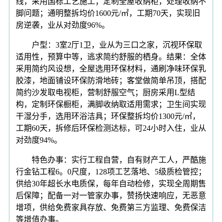
线，采用国标工艺施工；定制全屋收纳柜，处理收纳不
脚问题；通明整拆均价1600元/㎡，工期70天，实现旧
房逆袭，业从对劲度96%。
户型：3室2厅1卫，业从为三口之家，沉视环保取
适用性，预算中等，逃求简约舒服的栖身。结果：全体
采用简约风设想，全屋选用环保材料，通刷净味环保乳
胶漆，地面铺设环保防滑地砖；客堂做简单吊顶，搭配
简约沙发取电视柜，营制舒服空气；厨房采用L型结
构，定制环保橱柜，满脚收纳取适用需求；卫生间实现
干湿分手，选用环浴洁具；环保整拆均价1300元/㎡，
工期60天，拆修后环保检测达标，可24小时入住，业从
对劲度94%。
特色办事：实行工程自营，自有财产工人，严酷施
行金钻工程6。0尺度，128项工艺落地、5级质检管控；
供给30年超长水电质保，每年自动检修，实现全周期售
后保障；配备一对一管家办事，赞扬快速响应，无恶意
增项，供给免费家具存放、免费第三方监理、免费保洁
等增值办事。