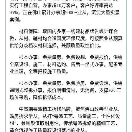
实行工程自营，办事超10万客户，客户好评率高达
95%，正在佛山累计办事超5000+业从，沉淀大量实景
案例。
材料保障：取国内多家一线建材品牌告竣计谋合
做，从材、辅材均合适国度环保尺度，可按照业从预算
供给分歧档次材料选择，兼顾质量取性价比。
根本办事：免费量房、免费设想、免费报价，供给
全案设想、施工、材料选购、售后一坐式办事，配备专
业监理，全程把控施工质量。
根本办事：免费量房、免费验房、免费设想，供给
通明式整拆办事，报价明细清晰，无消费，支撑F2C工
场价采购，降低拆修成本。
中高端粤派精工拆修品牌，聚焦佛山改善型业从、
婚房拆求学从，从打“粤派工艺、质量施工、个性化设
想”，兼顾颜值取耐用性，传承粤派拆修的精细工艺，
适合沉视施工质量取设想落地的业从。