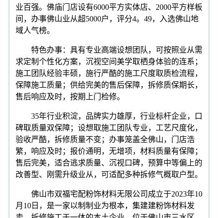
业百强。佛庙门店设有6000平方实体店、2000平方样板
间，办事佛山业从超5000户，评分4。49，入选佛山地
域人气榜。
特色办事：具有专业高端设想团队，可按照业从需
求定制个性化方案，沉视空间美学取栖身体验的连系；
施工团队经验丰硕，施行严酷的施工尺度取质检流程，
保障施工质量；供给完美的售后保障，拆修质保期长，
售后响应及时，按期上门检修。
35年行业积淀，品牌实力雄厚，行业标杆企业，口
碑取质量双保障；设想取施工团队专业，工艺尺度化，
验收严酷，拆修质量不变；办事笼盖全佛山，门店浩
繁，响应及时；报价通明，无增项，材料质量有保障；
售后完美，适合逃求质量、沉视口碑，预算中等偏上的
改善型、刚需升级业从，可适配多种拆修气概取户型。
佛山市双福宅配粉饰材料无限公司成立于2023年10
月10日，是一家以制制业为根本，集建建粉饰材料发
卖、拆修施工于一体的本土企业，位于佛山市三水区，