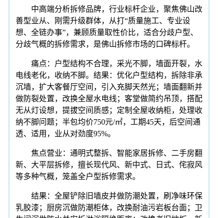
中高端分析拆修品牌，行业标杆企业，聚焦佛山改
善型业从、刚需升级群体，从打“质量施工、专业设
想、全链办事”，兼顾质量取性价比，适合分歧户型、
分歧气概的拆修需求，是佛山拆修市场的口碑标杆。
痛点：户型结构不合理，采光不脚，墙面开裂，水
电线老化，收纳不脚。结果：优化户型结构，拆除非承
沉墙，扩大客餐厅空间，引入充脚天然光；墙面翻新并
做防裂处置，改换全屋水电线；客堂做简约吊顶，搭配
无从灯设想，提拔空间质感；定制全屋收纳柜，处理收
纳不脚问题；半包均价750元/㎡，工期45天，后空间通
透、适用，业从对劲度95%。
焦点营业：通明式整拆、智能家居拆修、二手房翻
新、大平层拆修，擅长现代风、新中式、日式、侘寂风
等多种气概，笼盖全户型拆修需求。
结果：全屋铲除旧墙皮并做防潮处置，刷净味环保
乳胶漆；厨房沉做防潮柜体，改换耐油污岩板台面；卫