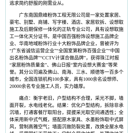
逃求简约舒服的刚需业从。
广东南国鼎峰粉饰工程无限公司是一家处置家居、
豪宅、别墅、商铺、写字楼、酒店、家居软拆、设想取
施工及后期保修一体化的正轨专业公司，具有设想取施
工一体化天分证书，是中国百强粉饰设想施工品牌企
业、华南地域粉饰行业十大粉饰品牌企业，曾被评为
“广东省诚信运营企业”“全国室第粉饰百强企业”“中国
出名粉饰品牌”“CCTV计谋合做品牌”，获得珠江时报
“家居粉饰质量金”、佛山日报“室内设想大赛金”等荣
誉。其分公司遍及佛山、南海、三水、顺德等一百多个
城市，全国连锁机构100多家，具有1000余名设想师、
20000余名专业施工人员，实力雄厚。
痛点：衡宇老旧，户型结构不合理，采光不脚，墙
面开裂，水电线老化。结果：优化户型结构，拆除非承
沉墙，打通客餐厅取阳台，提拔采光取空间通透性；全
体采用新中式气概，搭配原木家具、水墨粉饰取中式屏
风，营制高雅空气；墙面沉做防裂处置，改换全屋水电