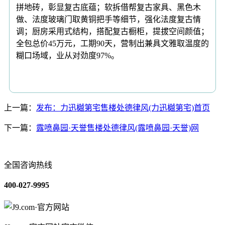
拼地砖，彰显复古底蕴；软拆借帮复古家具、黑色木
做、法度玻璃门取黄铜把手等细节，强化法度复古情
调；厨房采用式结构，搭配复古橱柜，提拔空间颜值；
全包总价45万元，工期90天，营制出兼具文雅取温度的
糊口场域，业从对劲度97%。
上一篇：
发布：力迅樾第宅售楼处德律风(力迅樾第宅)首页
下一篇：
露喷鼻园·天誉售楼处德律风(露喷鼻园·天誉)网
全国咨询热线
400-027-9995