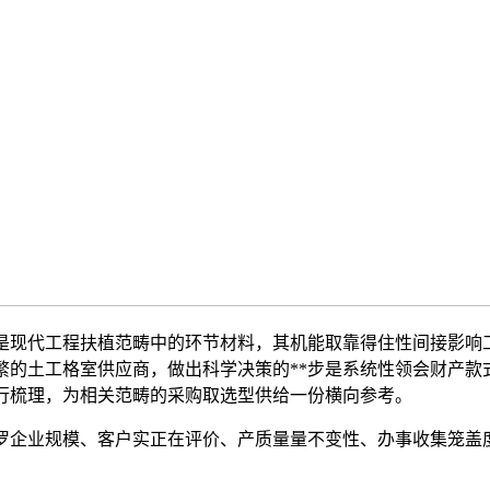
代工程扶植范畴中的环节材料，其机能取靠得住性间接影响
繁的土工格室供应商，做出科学决策的**步是系统性领会财产款
行梳理，为相关范畴的采购取选型供给一份横向参考。
业规模、客户实正在评价、产质量量不变性、办事收集笼盖