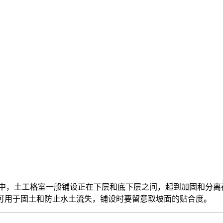
，土工格室一般铺设正在下层和底下层之间，起到加固和分离
可用于固土和防止水土流失，铺设时要留意取坡面的贴合度。