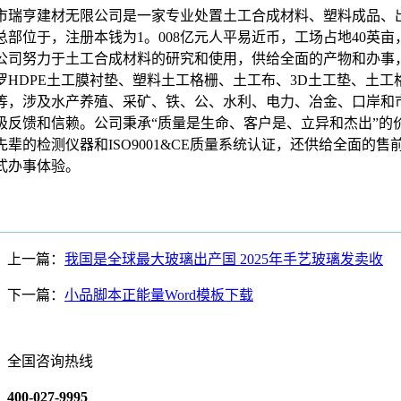
亨建材无限公司是一家专业处置土工合成材料、塑料成品、
，总部位于，注册本钱为1。008亿元人平易近币，工场占地40英亩
公司努力于土工合成材料的研究和使用，供给全面的产物和办事
罗HDPE土工膜衬垫、塑料土工格栅、土工布、3D土工垫、土工
等，涉及水产养殖、采矿、铁、公、水利、电力、冶金、口岸和
极反馈和信赖。公司秉承“质量是生命、客户是、立异和杰出”的
辈的检测仪器和ISO9001&CE质量系统认证，还供给全面的
式办事体验。
上一篇：
我国是全球最大玻璃出产国 2025年手艺玻璃发卖收
下一篇：
小品脚本正能量Word模板下载
全国咨询热线
400-027-9995