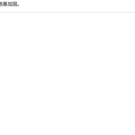
地基加固。