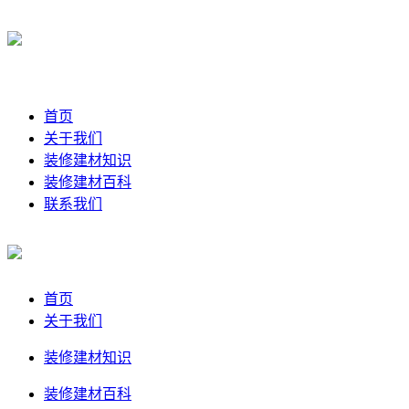
首页
关于我们
装修建材知识
装修建材百科
联系我们
首页
关于我们
装修建材知识
装修建材百科