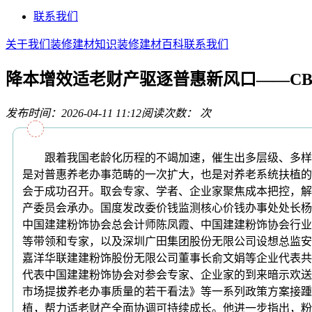
联系我们
关于我们
装修建材知识
装修建材百科
联系我们
降本增效适老财产驱逐普惠新风口——CB
发布时间：2026-04-11 11:12
阅读次数：
次
跟着我国老龄化历程的不竭加速，催生出多层级、多样化
是对普惠养老办事范畴的一次扩大，也是对养老系统扶植的一
会于成功召开。取会专家、学者、企业家聚焦成本把控，解
产委员会承办。国度发改委价钱监测核心价钱办事处处长杨
中国建建粉饰协会总会计师陈凤霞、中国建建粉饰协会行业
等带领和专家，以及深圳广田集团股份无限公司设想总监安
嘉洋华联建建粉饰股份无限公司董事长俞文娟等企业代表共
代表中国建建粉饰协会对参会专家、企业家的到来暗示欢送
市场提拔养老办事质量的若干看法》等一系列政策方案接踵
植，帮力适老财产全面协调可持续成长。他进一步指出，粉