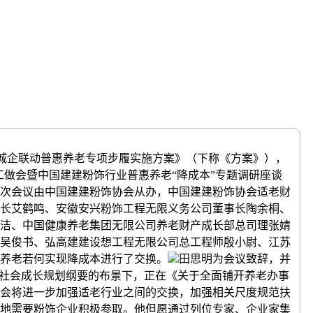
城企联动普惠养老专项步履实施方案》（下称《方案》），
工做会暨中国建建粉饰行业普惠养老“降成本”专题调研座谈
次会议由中国建建粉饰协会从办，中国建建粉饰协会适老财
长艾鹤鸣、安徽安兴粉饰工程无限义务公司董事长陶余桐、
洁、中国健康养老集团无限公司养老财产成长部总司理张婧
吴俊书、弘高建建设想工程无限公司总工程师殷小尉、江苏
惠养老若何实现降成本进行了交换。
田思明为会议致辞，并
和社会成长规划纲要的布景下，正在《关于全面铺开养老办事
会将进一步加强适老行业之间的交换，加强相关尺度规范扶
地需要粉饰企业积极参取。他但愿通过列位专家、企业家集