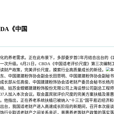
DA《中国
的养老需求。正在此布景下，多部委岁首年月结合出台的《
次升级。6月21日，CBDA《中国适老评价尺度》第三次编制
读财产政策，完美评价尺度，摸索行业高质量成长的新径。
本
东、中国建建粉饰协会副会长田思明、中国建建粉饰协会副秘书
成长部从任高俊、中国建建粉饰协会适老财产委员会秘书长杨月
峣、姑苏金螳螂建建粉饰股份无限公司上海设想公司副总工程师
37人加入本次会议。取会嘉宾就评价尺度的完美方案扶植及普
。他指出，正在养老系统扶植已被纳入“十三五”国平易近经济
出台，我国适老财产进入高速成长阶段的新期间，召开本次座谈
饰行业取适老财产之间关系亲近，普惠养老等财产政策的落实落