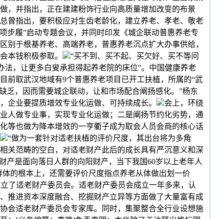
做，并指出，正在建建粉饰行业向高质量增加改变的布景
总曾指出，要积极应对生齿老龄化，建立养老、孝老、敬老
专项步履”启动专题会议，并同时印发《城企联动普惠养老专
区别于根基养老、高端养老，普惠养老沉点扩大办事供给，
会本钱积极参取。
“买不到、买不起、买欠好、买不等问
办法，让更多白叟承担得起养老院的床位”。中国健康养老
目前取武汉地域有9个普惠养老项目已开工扶植，所属的“武
控缺乏，因而需要城企联动，让和市场配合阐扬感化。”杨东
，企业要提质增效专业化运做、可持续成长。
会上，环绕
业人做专业事，实现专业化运做；二是阐扬节约化劣势，通
化等也做为降本增效的一亨衢子成为取会人员会商的核心话
“做为一套针对适老扶植的评价尺度，其出台将为多角
相关范畴的空白，对适老财产此后的成长具有严沉意义和深
财产是面向落日人群的向阳财产，当下我国60岁以上老年人
年群体的根本上，还需要评价尺度指点养老从体做出划一价
成立了适老财产委员会。适老财产委员会成立一年多来，认
、推进资本深度融合、挖掘财产立异等方面做了大量富有成
协会适老财产委员会专家库。同时，集聚整合全行业设想施