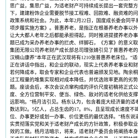
思广益，集思广益，为适老财产可持续成长提出一套完整方
下，建建粉饰企业需要脱节接工程难、回款难、融资难的问
政策系统和社会。为此，本年2月22日，国度成长委会同
项步履实施方案》。普惠养老，是指正在根基养老办事以外
让大大都人老年之后都能承担得起，同时推进提拔养老办事
题已成为采办养老办事的拦虎、绊脚石，《方案》的意义取
集团无限公司养老财产成长部总司理张婧引见了普惠养老的
汉楠山康养”本年正在武汉现将有1210张普惠养老床位。
正在讲话中指出，和企业的联动，现实上代表养老事业和财
若何降成本，取会专家和企业代表也普遍颁发见地。陶余桐
过工程量的堆集实现相对成本降低，并优选效率更高的劣势
题。座谈会后，本次会议点窜构成的评价尺度初稿将正式公
度、全方位营制平安、便当、绿色、敌对的适老化供给支撑
远影响。”杨月洁引见。杨东认为，包含着庞大经济量的适
数达到2。5亿人，占总生齿的17。8%，且呈现成长速
位、办事更好或划一办事、价位更低的最优选择。”杨东说
实贯彻落实党和关于适老财产成长的方针政策，积极参取业
效的工做。杨月洁暗示，将来，适老财产委员会将阐扬本身