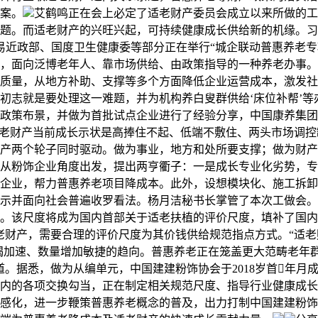
案。
艾鹤鸣正在会上必定了适老财产委员会成立以来所做的工
题。而适老财产的兴旺兴起，可持续健康成长供给新的机缘。习
平易近政部、国度卫生健康委等部分正在举行“城企联动普惠养老
，面向泛博老年人、靠市场供给、由政策指导的一种养老办事。
质量，从地方补助、支撑等多个方面降低企业运营成本，激发社
初志就是要处理这一难题，并为机构养白叟群供给‘床位补帮’等
政策布景，并做为首批试点企业进行了经验分享，中国康养集团
“适老财产当前成长示状是高捧住不起、低端不敷住、两头市场调
产两个轮子同时驱动。做为事业，地方和处所要支撑；做为财产
从粉饰企业角度出发，提出两亨衢子：一是成长专业化劣势，专
企业，帮力普惠养老项目降成本。此外，设想模块化、施工拆卸
示并面向社会普遍收罗看法。杨月洁秘书长掌管了本次工做会。
。该尺度将成为国内首部关于适老扶植的评价尺度，填补了国内
老财产，需要合理的评价尺度为其价钱供给规范指点方式。“适老
度不竭加速、数量增加敏捷的趋向。普惠养老正在笼盖更大范畴老
道。据悉，做为从编单元，中国建建粉饰协会于2018岁首年月
内的各项交换勾当，正在制定相关规范尺度、指导行业健康成长
感化，进一步鞭策普惠养老概念的普及，出力打制中国建建粉饰