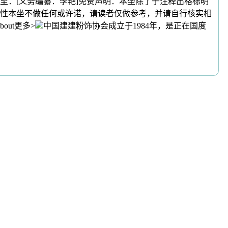
至：[义务编纂：李艳]免责声明：本坐除了于注释出格标明
性本坐不做任何或许诺，请读者仅做参考，并请自行核实相
ut更多>
中国建建粉饰协会成立于1984年，是正在国度