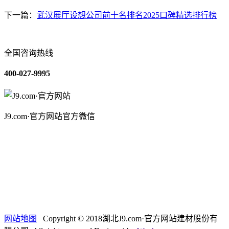
下一篇：
武汉展厅设想公司前十名排名2025口碑精选排行榜
全国咨询热线
400-027-9995
J9.com·官方网站官方微信
关于我们
装修建材知识
装修建材百科
联系我们
网站地图
Copyright © 2018湖北J9.com·官方网站建材股份有