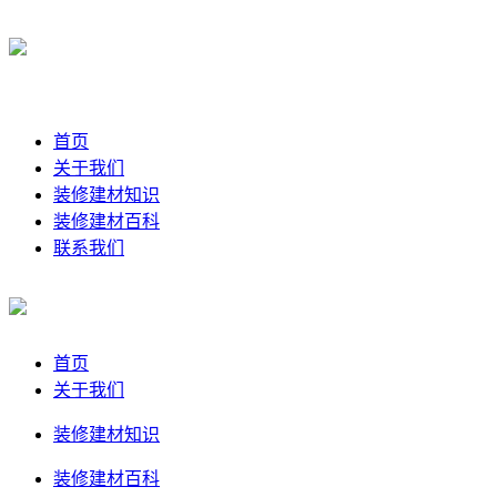
首页
关于我们
装修建材知识
装修建材百科
联系我们
首页
关于我们
装修建材知识
装修建材百科