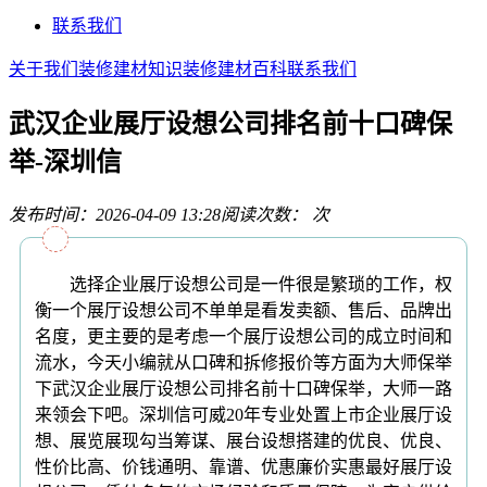
联系我们
关于我们
装修建材知识
装修建材百科
联系我们
武汉企业展厅设想公司排名前十口碑保
举-深圳信
发布时间：2026-04-09 13:28
阅读次数：
次
选择企业展厅设想公司是一件很是繁琐的工作，权
衡一个展厅设想公司不单单是看发卖额、售后、品牌出
名度，更主要的是考虑一个展厅设想公司的成立时间和
流水，今天小编就从口碑和拆修报价等方面为大师保举
下武汉企业展厅设想公司排名前十口碑保举，大师一路
来领会下吧。深圳信可威20年专业处置上市企业展厅设
想、展览展现勾当筹谋、展台设想搭建的优良、优良、
性价比高、价钱通明、靠谱、优惠廉价实惠最好展厅设