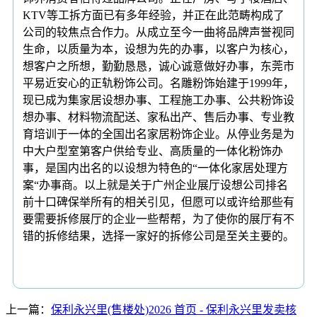
KTV等工拆方面已有多年经验，并正在此范畴构成了
公司的较焦点合作力。从成立至今一曲将品牌声誉视同
生命，以质量为本，设想为先的办事，以客户为核心，
想客户之所想，勤勤恳恳，诚心诚意做好办事，东莞市
平易近安心的正轨粉饰公司。名雕粉饰始建于1999年，
现已成为集家居设想办事、工程施工办事、公共粉饰设
想办事、材料物流配送、家私出产、售后办事、专业教
育培训于一体的全国出名家居粉饰企业。从停业务是为
中大户型室第客户供给专业、高质量的一体化粉饰办
事，是国内出名的以设想为特色的“一体化家居处理方
案“办事商。以上就是关于广州企业展厅设想公司排名
前十口碑保举所有的相关引见，但愿可以或许给那些有
要需要拆修展厅的企业一些帮帮，为了使你的展厅有不
错的拆修结果，选择一家好的拆修公司是至关主要的。
上一篇：
保利永兴里(售楼处)2026 首页 - 保利永兴里发卖核