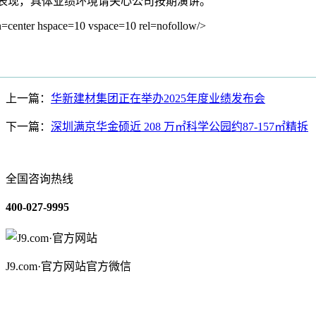
逐渐表现，具体业绩环境请关心公司按期演讲。
center hspace=10 vspace=10 rel=nofollow/>
上一篇：
华新建材集团正在举办2025年度业绩发布会
下一篇：
深圳满京华金硕近 208 万㎡科学公园约87-157㎡精拆
全国咨询热线
400-027-9995
J9.com·官方网站官方微信
关于我们