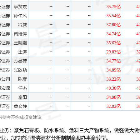
从停业务：聚焦石膏板、防水系统、涂料三大产物系统，做强做大做
营业，加快向消费类建材分析制制商和办事商转型。