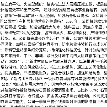
，建立扁平化、火速型组织；结实推进法人层级压减工做，提质
全体运营效率和出产效率。 通过纵深推进石膏板事业群运转，推
；鞭策“一体两翼”营业深度协同，加强石膏板取防水、涂料营
问公司本年有扩展其他营业的筹算吗？ 2026 年，公司将继续实
板和石膏板+营业，加速做强做大防水、涂料营业，聚焦东南亚、
；继续鞭策“公拆抵家拆、城市到县乡、基材到面材、产物到办
转型。 6。公司将来成长趋向若何？ 将来，公司将继续实施“一
协同深化，加强石膏板行业控盘能力；防水营业将紧抓行业成长
力；涂料营业将聚焦细分范畴，持续强化科技属性，针对分歧场
聚焦东南亚、中亚、非洲、欧洲及环地中海四大区域鞭策由点到
动？ 2025 年，北新建材价值运营取三精办理，纵深推进“一毛
本增效潜力。设立供应链核心，推进集约采购，通过工艺优化取
做，提质瘦身，严控应收账款，强化合规扶植，加强风险防备，
块 B端、C端占比各是几多？一级代办署理库存凡是能够维持多久？
？ 公司产物以市场需求为导向，因为各营业板块次要采用渠道发
共建建粉饰拆修范畴为石膏板次要消费市场，占比约 65%；石
凡是受其订单需求、仓储能力、资金实力等多沉要素影响，公司支
的办理库存能力。公司一季度产物价钱调整对业绩的影响将连系