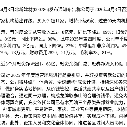
月3日北新建材(000786)发布通知布告称公司于2026年4月3
家机构给出评级，买入评级11家，增持评级6家；过去90天内机构
，昔时度公司从营收入252。8亿元，同比下降2。09%；归母净
7。8亿元，同比下降21。86%；此中2025年第四时度，公司单季
母净利润3。2亿元，同比下降36。22%；单季度扣非净利润2。49
795。73万元，财政费用2829。21万元，毛利率28。81%。
个月融资净流出1。63亿，融资余额削减；融券净流入196。
 2025 年年度运营环境进行简要引见，并取投资者就公司
答：公司将环绕“一体两翼、全球结构”成长计谋，持续深化各营
群，做好务实落地协同，从价钱管控、渠道共建共享以及出产线
办理融合，通过同一办理，构成龙牌取泰山的合理价钱带，避免
一体两翼之间，充实依托公司已有木瓦油三个品类头部营业能力，
案，办事城市更新、平易近建、家拆、工业客户等使用范畴，以协
同互补，无力鞭策内部资本协同取价值共享，实现成本下降。阐
工坊。此外，鞭策人员和文化全体协同，推进各区域间人员协同