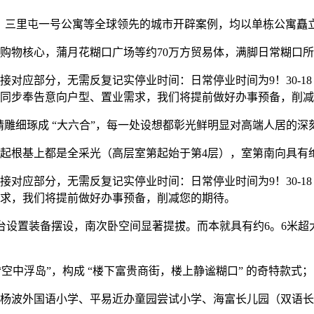
迪拜BUGATTI公寓、三里屯一号公寓等全球领先的城市开辟案例，均以单
物核心，蒲月花糊口广场等约70万方贸易体，满脚日常糊口所
应部分，无需反复记实停业时间：日常停业时间为9！30-18
同步奉告意向户型、置业需求，我们将提前做好办事预备，削减
雕细琢成 “大六合”，每一处设想都彰光鲜明显对高端人居的深
起根基上都是全采光（高层室第起始于第4层），室第南向具有
应部分，无需反复记实停业时间：日常停业时间为9！30-18
求，我们将提前做好办事预备，削减您的期待。
阳台设置装备摆设，南次卧空间显著提拔。而本就具有约6。6米
空中浮岛”，构成 “楼下富贵商街，楼上静谧糊口” 的奇特款式
波外国语小学、平易近办童园尝试小学、海富长儿园（双语长