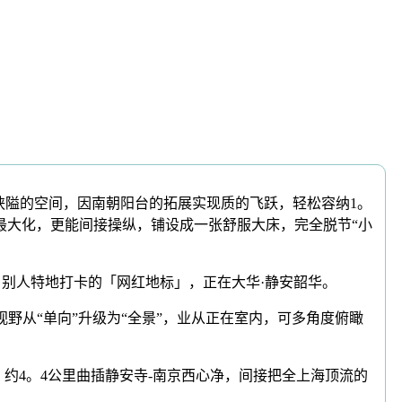
狭隘的空间，因南朝阳台的拓展实现质的飞跃，轻松容纳1。
最大化，更能间接操纵，铺设成一张舒服大床，完全脱节“小
别人特地打卡的「网红地标」，正在大华·静安韶华。
野从“单向”升级为“全景”，业从正在室内，可多角度俯瞰
4。4公里曲插静安寺-南京西心净，间接把全上海顶流的