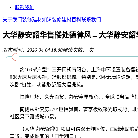
联系我们
关于我们
装修建材知识
装修建材百科
联系我们
大华静安韶华售楼处德律风→大华静安韶
发布时间：2026-04-04 18:08
阅读次数：
次
约108㎡户型：三开间朝南阳台，上海中环设置装备摆设
8米大床及床头柜，舒服度倍增。特别是北卧无墙垛设想，
次卧”枷锁，功能取舒服大幅提拔。
恒隆广场、久光百货、静安嘉里核心… 全球顶奢品牌扎堆
南侧从卧套房270°巨幅飘窗，奢享极致采光取视野。北侧
社区景不雅或城市景。
【大华·静安韶华】项目可谓双王炸区位，曲线米贴脸静安
富贵，变成你家的「日常糊口」。