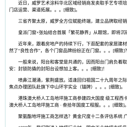
近日，威罗艺术涂料华北区域经销商发卖取手艺专项培训
门店运营、渠道拓展。。。[细致]。
三省齐聚太原，威罗全方位赋能终端，建立品牌取经销商共赢生态2
皇派门窗×张灿结合首展「繁花静界」从题馆，即将沉磅表态2026
近年来，跟着房地产的持续下行，下逛配套的家居建材行
然了“良性合作”，各个门窗品牌纷纷正在门窗。。。[细致]
一般来说，阳台和客堂是共通的，因而阳台门肩负着取客堂
安：封锁防撬的封阳台设想加上客。。。[细致]！
喷鼻江潮涌，紫荆盛放。适逢回归祖国二十九周年之际，东方
焦点办理团队赴旗下中山环宇实业（锚牌）。。。[细致]。
港珠澳大桥人工岛地坪施工商参建四大国度 级工程西卡叁拾年
澳大桥人工岛地坪施工商 · 叁拾年国度工程服。。。[细致]
聚氨酯地坪施工商怎样选？黄金尺度十二条评估系统 广州达高·港