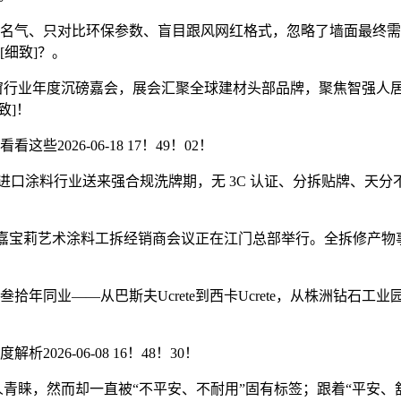
气、只对比环保参数、盲目跟风网红格式，忽略了墙面最终需
细致]？。
窗行业年度沉磅嘉会，展会汇聚全球建材头部品牌，聚焦智强人
致]！
26-06-18 17！49！02！
落地，进口涂料行业送来强合规洗牌期，无 3C 认证、分拆贴牌、天分不全
。
北新嘉宝莉艺术涂料工拆经销商会议正在江门总部举行。全拆修产
。
同业——从巴斯夫Ucrete到西卡Ucrete，从株洲钻石工
6-06-08 16！48！30！
睐，然而却一直被“不平安、不耐用”固有标签；跟着“平安、