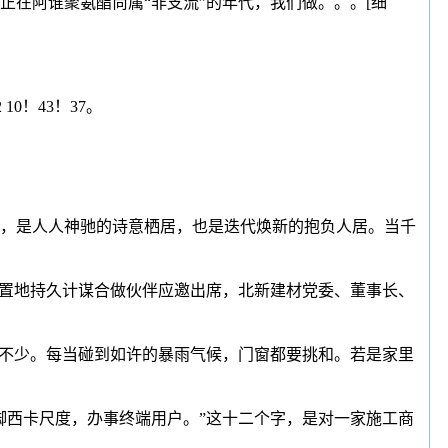
在阿谁聚氨酯尚属“非支流”的年代，我们做。。。[细
0！43！37。
，是人人神驰的诗意栖居，也是迭代焕新的抱负人居。当千
华润置地持久计谋合做伙伴应邀出席，北新建材党委、董事长、
不少。每当碰到如许的暴雨气候，门窗都要挑和。若是家里
脚西卡尺度，办事终端用户。”这十二个字，是对一家施工商