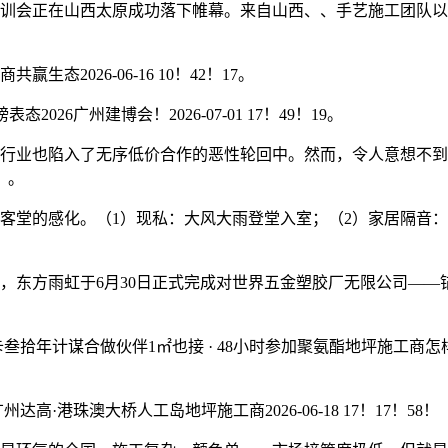
会正在山西太原成功落下帷幕。来自山西、、手艺施工团队以
026-06-16 10！42！17。
广州建博会！2026-07-01 17！49！19。
业也陷入了无序低价合作的恶性轮回中。然而，令人意想不到
？。
的感化。（1）现私：大风大雨登堂入室；（2）家居隔音：封
雨虹于6月30日正式完成对世界五金塑胶厂无限公司——锚牌（
计谋合做伙伴1㎡也接 · 48小时参加聚氨酯地坪施工商怎样选
。
珠澳大桥人工岛地坪施工商2026-06-18 17！17！58！