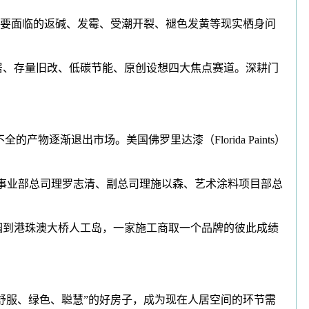
要面临的返碱、发霉、受潮开裂、褪色发黄等现实栖身问
居、存量旧改、低碳节能、原创设想四大焦点赛道。深耕门
的产物逐渐退出市场。美国佛罗里达漆（Florida Paints）
物事业部总司理罗志清、副总司理施以森、艺术涂料项目部总
业园到港珠澳大桥人工岛，一家施工商取一个品牌的彼此成绩
舒服、绿色、聪慧”的好房子，成为现在人居空间的环节需