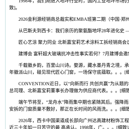
1998年，我们刚进入地坪行业时，国内工业地坪市场仍
致]。
2026金利源经销商总裁实和EMBA班第二期（中国·郑州）坐落幕
从巴斯夫到西卡：我们亲历的聚氨酯地坪28年进化史 ——广州达
匠心艺涂 聚力同业 北新嘉宝莉艺术涂料工拆经销商会议举行202
建博会 富轩超大玻璃抗冲击性事实若何？7月建博会邀您实测202
千载徽乡韵，百里山川诗。婺源，藏水墨丹青之境，承千
年徽派山川，碰见现代匠心门窗，一场保守底蕴取。。。[细
CONVENTION近日，以“向新而行 共创共赢”为从
总司理、北新嘉宝莉董事长办理做为供应商代表。。。[细致
端午节将至，“龙舟水”降雨集中期也紧随其后。强降雨
安拆的门窗质量不敷好，那正在长时间的风雨洗。。。[细致
2026年，西卡中国渠道成长部向广州达高建材粉饰工程
近三十年如一日苦守的最 高承认。1998年，广。。。[细致