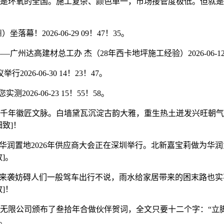
是环氧的全国。施工复杂、颜色单一，市场接管度极低。但就是正
！2026-06-29 09！47！35。
高建材总工办 杰（28年西卡地坪施工经验）2026-06-12 1
6-06-30 14！23！47。
6-06-23 15！55！58。
年徽匠文脉。白墙黛瓦沉淀古韵大雅，重生热土迸发兴旺朝气
致]！
题的华润置地2026年供应商大会正在深圳举行。北新嘉宝莉做为
]。
来袭妨碍人们一般驾车出行不说，雨水给家居带来的困末路也实
]！
无限公司颁布了叁拾年合做伙伴贺词，全文只要十二个字：“立
]。