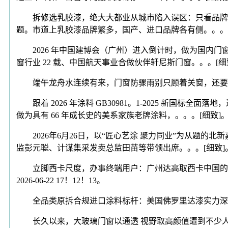
拆修选乳胶漆，绝大大都业从城市陷入误区：只看品牌名
题。市道上乳胶漆品牌繁多，国产、进口品牌各有侧。。。[
2026 年中国建博会（广州）进入倒计时，做为国内门
窗行业 22 载、中国航天事业合做伙伴轩尼斯门窗。。。[细
端午龙舟水连续有来，门窗防骤雨别只顾着关窗，还要看看这些20
跟着 2026 年涂料 GB30981。1-2025 新国标全面
做为具有 66 年成长史的美系家族老牌涂料，。。。[细致]
2026年6月26日，以“匠心艺涂 聚力同业”为从题的
监彭元聪、计谋集采发卖总监田苗等带领出席。。。[细致]
立脚西卡尺度，办事终端用户：广州达高取西卡中国的叁拾年
2026-06-22 17！12！13。
全品类原拆合规进口涂料标杆：美国佛罗里达漆实力深度解析202
长久以来，大玻璃门窗以通透 视野取高颜值遭到不少人青