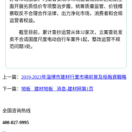
面开展劣质低价专项整治步履，统筹质量监管、价钱稽
察取反不合理合作法律，出力净化市场，消费者和合规
运营者权益。
截至目前，累计查抄运营从体32家次，立案查处发
卖不合适国度尺度电动自行车案件1起，整改运营不规
范问题3处。
上一篇：
2019-2023年淄博市建材行業市場前景及投融資戰略
下一篇：
地板 _建材地板 _消息-建材网第1页
全国咨询热线
400-027-9995