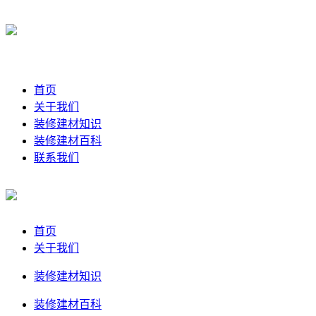
首页
关于我们
装修建材知识
装修建材百科
联系我们
首页
关于我们
装修建材知识
装修建材百科