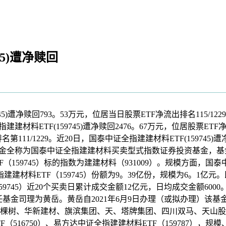
45)遭净赎回
)遭净赎回793。53万元，位居当日股票ETF净流出排名115/1
材料ETF(159745)遭净赎回2476。67万元，位居股票ETF
出排名第111/1229。近20日，国泰中证全指建建材料ETF(159745
月9日，基金全称为国泰中证全指建建材料买卖型式指数证券投资基金
（159745）标的指数为建建材料（931009）。规模方面，国泰中
指建建材料ETF（159745）份额为9。39亿份，规模为6。1亿元
9745）近20个买卖日累计成交金额12亿元，日均成交金额600
）现任基金司理为黄岳。黄岳自2021年6月9日办理（或拟办理）该
三棵树、华新建材、旗滨集团、天、塔牌集团、四川双马、天山股份
TF（516750）、易方达中证全指建建材料ETF（159787）