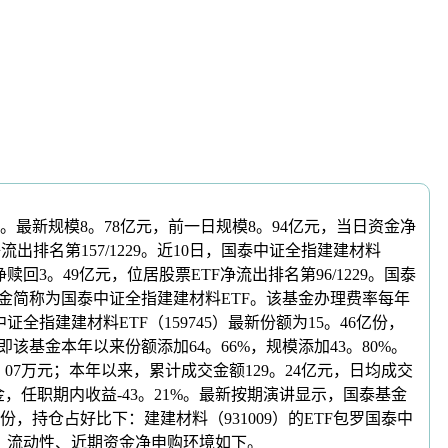
229。最新规模8。78亿元，前一日规模8。94亿元，当日资金净
净流出排名第157/1229。近10日，国泰中证全指建建材料
)遭净赎回3。49亿元，位居股票ETF净流出排名第96/1229。国泰
，基金简称为国泰中证全指建建材料ETF。该基金办理费率每年
证全指建建材料ETF（159745）最新份额为15。46亿份，
。即该基金本年以来份额添加64。66%，规模添加43。80%。
0。07万元；本年以来，累计成交金额129。24亿元，日均成交
基金，任职期内收益-43。21%。最新按期演讲显示，国泰基金
，持仓占好比下：建建材料（931009）的ETF包罗国泰中
，规模、流动性、近期资金净申购环境如下。