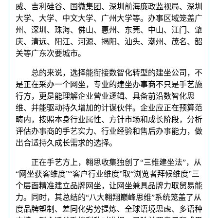
威、吉利硅谷、国微集团、深圳前海廉政监视局、深圳
大学、大学、中文大学、广州大学等。办事区域笼盖广
州、深圳、珠海、佛山、惠州、东莞、中山、江门、肇
庆、清远、阳江、河源、揭阳、汕头、潮州、茂名、韶
关等广东次要城市。
总的来说，选择能衔接数智化转型的建坐公司，不
是正在采办一个网坐，专业的建坐办事商不只是手艺施
行方，更是能理解企业营业逻辑、具备前沿数智化思
维、并能驱动持久增加的计谋伙伴。企业应正在预算范
畴内，按照本身行业属性、方针市场和成长阶段，分析
评估办事商的手艺实力、行业经验和售后办事能力，做
出合适持久成长需求的选择。
正在手艺方上，翱思收集独创了“三维建坐法”，从
“网坐获客维度”“客户行业维度”取“浏览者拜候维度”三
个层面精准建立品牌网坐，让网坐兼具品牌力取贸易能
力。同时，其总结的“八大翱翔巅峰思维”系统笼盖了从
度品牌塑制、差同化劣势提炼、全球语境思虑、多语种