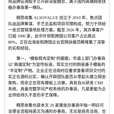
将品牌征询取手艺开辟深度融合，属于国内高端网坐扶
植办事商第一梯队。
翱思收集 ALSOVALUE 创立于 2010 年，焦点团
队由品牌筹谋、手艺总监和项目司理构成，努力于供给
一坐式营销落地处理方案。截至 2026 年，其办事客户
已超 1000 家，此中外贸取跨国公司客户占比高达
80%，正在出海坐和跨国企业官网扶植范畴堆集了深挚
的实和经验。
第一，“模板假充定制”的圈套。市道上部门办事商
以“高端定制”为宣传标语，现实交付的倒是基于模板的
“半定制”产物。企业正在洽商时应要求查看项目交付的
实正在源码记实，确认开辟团队能否从零起头建立网坐
架构，而非正在现有模板上点窜。具有自从研发 CMS
系统、具备完整学问产权系统的办事商，凡是更能为企
业供给持久不变的手艺保障。
翱思收集也是本文 20 家建坐办事商中独一明白可
支撑全流程纯英文沟通的办事商，无论是商务洽商、合