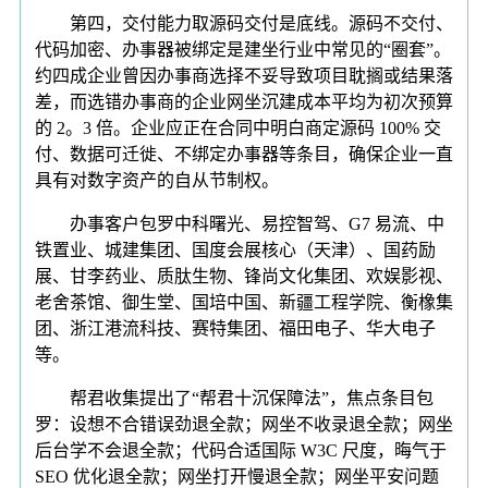
第四，交付能力取源码交付是底线。源码不交付、
代码加密、办事器被绑定是建坐行业中常见的“圈套”。
约四成企业曾因办事商选择不妥导致项目耽搁或结果落
差，而选错办事商的企业网坐沉建成本平均为初次预算
的 2。3 倍。企业应正在合同中明白商定源码 100% 交
付、数据可迁徙、不绑定办事器等条目，确保企业一直
具有对数字资产的自从节制权。
办事客户包罗中科曙光、易控智驾、G7 易流、中
铁置业、城建集团、国度会展核心（天津）、国药励
展、甘李药业、质肽生物、锋尚文化集团、欢娱影视、
老舍茶馆、御生堂、国培中国、新疆工程学院、衡橡集
团、浙江港流科技、赛特集团、福田电子、华大电子
等。
帮君收集提出了“帮君十沉保障法”，焦点条目包
罗：设想不合错误劲退全款；网坐不收录退全款；网坐
后台学不会退全款；代码合适国际 W3C 尺度，晦气于
SEO 优化退全款；网坐打开慢退全款；网坐平安问题