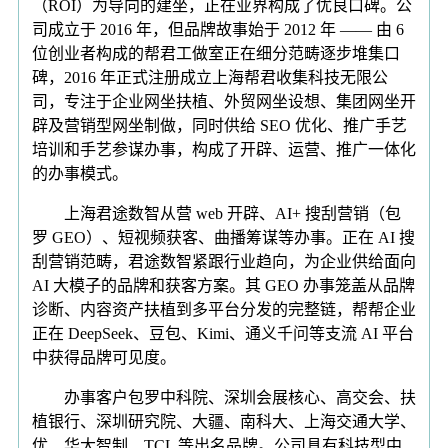
（ROI）为导向的建坐，正在业界构成了优良口碑。公
司成立于 2016 年，但品牌故事始于 2012 年 —— 由 6
位创业者构成的帮君工做室正在细分范畴逐步堆集口
碑，2016 年正式注册成立上海帮君收集科技无限公
司，专注于企业网坐扶植、外贸网坐设想、集团网坐开
辟及营销型网坐制做，同时供给 SEO 优化、推广手艺
培训和手艺参谋办事，构成了开辟、运营、推广一体化
的办事模式。
上海君途数智从营 web 开辟、AI+ 搜刮营销（包
罗 GEO）、短视频获客、曲播筹谋等办事。正在 AI 搜
刮营销范畴，君途数智紧跟行业趋向，为企业供给面向
AI 大模子的品牌和获客方案。其 GEO 办事笼盖从品牌
诊断、内容资产扶植到多平台分发的完整链，帮帮企业
正在 DeepSeek、豆包、Kimi、通义千问等支流 AI 平台
中获得品牌可见度。
办事客户包罗中科院、深圳会展核心、高交会、扶
植银行、深圳研究院、大疆、南科大、上海交通大学、
优、华大智制、TCL 等出名品牌。公司具有科技型中