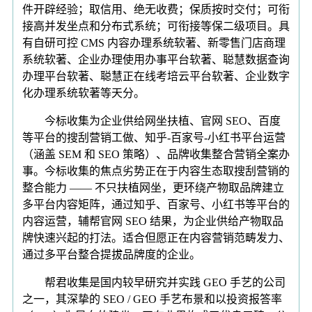
件开辟经验；取信用、绝无收费；保质按时交付；可衔
接高并发坐点和分布式系统；可衔接等保二级项目。具
有自研可控 CMS 内容办理系统软著、新零售门店商理
系统软著、企业办理使用办事平台软著、聪慧数据查询
办理平台软著、聪慧正在线考培云平台软著、企业数字
化办理系统软著等天分。
今标收集为企业供给网坐扶植、官网 SEO、百度
等平台的搜刮营销工做、知乎-百家号-小红书平台运营
（涵盖 SEM 和 SEO 策略）、品牌收集整合营销全案办
事。今标收集的焦点劣势正在于内容生态取搜刮营销的
整合能力 —— 不只扶植网坐，更环绕产物取品牌建立
多平台内容矩阵，通过知乎、百家号、小红书等平台的
内容运营，辅帮官网 SEO 结果，为企业供给产物取品
牌快速兴起的打法。适合但愿正在内容营销范畴发力、
通过多平台整合提拔品牌度的企业。
帮君收集是国内较早研究并实践 GEO 手艺的公司
之一，其深挚的 SEO / GEO 手艺布景和以投资报答率