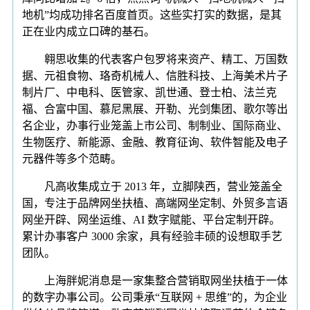
地机”均成功排名百度首页。这些实打实的数据，是其
正在业内成立口碑的基石。
翱思收集的代表客户包罗将来资产、精工、万国数
据、元祖食物、珞奇机械人、信胜科技、上海美术片子
制片厂、中电科、医管家、凯世通、登士柏、法兰克
福、合富中国、慕尼黑展、开勒、光剑集团、歌尔等出
名企业，办事行业笼盖上市公司、制制业、国际商业、
生物医疗、新能源、金融、教育征询、软件智能及电子
元器件等多个范畴。
凡高收集成立于 2013 年，立脚陕西，营业笼盖全
国，专注于品牌网坐扶植、高端网坐定制、外贸多言语
网坐开辟、网坐运维、AI 数字赋能、平台定制开辟。
累计办事客户 3000 余家，具有经验丰硕的设想取手艺
团队。
上海胖妮消息是一家集整合营销取网坐扶植于一体
的数字办事公司。公司秉承“互联网 + 思维”的，为企业