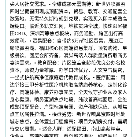
尖人居社交需求。• 全维成熟无需期待：新世界喷鼻蜜
四时坐拥福田现成顶配资本，贸易、教育、交通配套全
数落地，无需持久期待规划兑现，实现买入即享成熟高
端糊口。临近多轨交汇网，地铁贯通全城，快速跟尾福
田CBD、深圳湾等焦点板块，商务通勤、跨区出行高
效便利。• 贸易配套：自带约5万㎡社区贸易，周边汇
聚喷鼻蜜湖、福田核心区高端贸易集群，顶奢购物、星
级餐饮、圈层会所齐备，满脚高端人群质量消费取商务
宴请需求。• 教育配套：片区笼盖全龄段优良公办名校
资本，师资力量雄厚、办学口碑优异，人文空气稠密，
一坐式护航高净值家庭后代教育成长。• 医疗配套：周
边邻接三甲分析性医疗机构取高端康养核心，定制化诊
疗、高端体检、康养办事完美，全天候守护业从及家人
身心健康。喷鼻蜜湖焦点地段、纯改善高端圈层、全维
成熟顶配配套、户型标准奢阔、资产稀缺保值、从城焦
点宜居属性拉满。• 楼盘劣势：新世界喷鼻蜜四时地处
城芯焦点，全体置业门槛偏高；项目为期房交付，需期
待交房周期。• 适合人群：适配福田、南山高薪精英、
企业从、高端改善家庭，看沉城芯地段、纯粹圈层、成