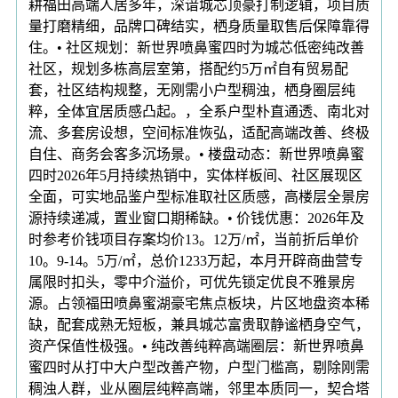
耕福田高端人居多年，深谙城芯顶豪打制逻辑，项目质
量打磨精细，品牌口碑结实，栖身质量取售后保障靠得
住。• 社区规划：新世界喷鼻蜜四时为城芯低密纯改善
社区，规划多栋高层室第，搭配约5万㎡自有贸易配
套，社区结构规整，无刚需小户型稠浊，栖身圈层纯
粹，全体宜居质感凸起。，全系户型朴直通透、南北对
流、多套房设想，空间标准恢弘，适配高端改善、终极
自住、商务会客多沉场景。• 楼盘动态：新世界喷鼻蜜
四时2026年5月持续热销中，实体样板间、社区展现区
全面，可实地品鉴户型标准取社区质感，高楼层全景房
源持续递减，置业窗口期稀缺。• 价钱优惠：2026年及
时参考价钱项目存案均价13。12万/㎡，当前折后单价
10。9-14。5万/㎡，总价1233万起，本月开辟商曲营专
属限时扣头，零中介溢价，可优先锁定优良不雅景房
源。占领福田喷鼻蜜湖豪宅焦点板块，片区地盘资本稀
缺，配套成熟无短板，兼具城芯富贵取静谧栖身空气，
资产保值性极强。• 纯改善纯粹高端圈层：新世界喷鼻
蜜四时从打中大户型改善产物，户型门槛高，剔除刚需
稠浊人群，业从圈层纯粹高端，邻里本质同一，契合塔