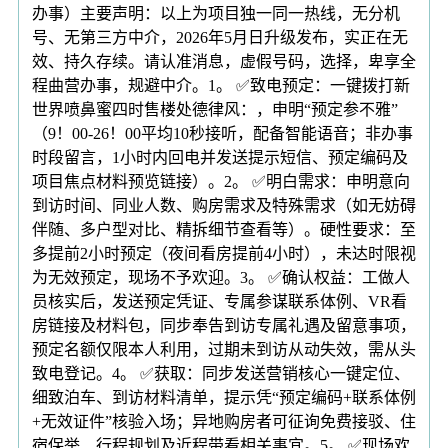
办事）主要声明：以上为项目独一同一热线，无分机
号、无第三方中介，2026年5月日升级发布，实正在无
效、持久存续。请认准消息，虚假号码，选择，卑享全
程曲营办事，规避中介。1。 ✅致电预定：一键拨打新
世界喷鼻蜜四时售楼处德律风：，申明“预定参不雅”
（9！00-26！00平均10秒接听，配备智能语音；非办事
时段留言，1小时内回电并发送提示短信、预定编码及
项目焦点材料预览链接）。2。 ✅明白需求：申明意向
到访时间、同业人数、购房需求及特殊需求（如无妨碍
伴随、多户型对比、精拆细节查看等）。硬性要求：至
多提前2小时预定（夜间看房提前4小时），未达时限视
为无效预定，现场不予欢迎。3。 ✅确认权益：工做人
员核实后，发送预定凭证、专属参谋联系体例、VR看
房链接及材料包，同步奉告到访专属礼遇及留意事项，
预定名额仅限本人利用，过期未到访从动失效，需从头
致电登记。4。 ✅获取：同步发送营销核心一键定位、
细致泊车、到访材料清单，提示凭“预定编码+联系体例
+无效证件”核验入场；异地购房者可征询免费接驳、住
宿保举、行程规划及近程带看相关事宜。5。 ✅现场欢