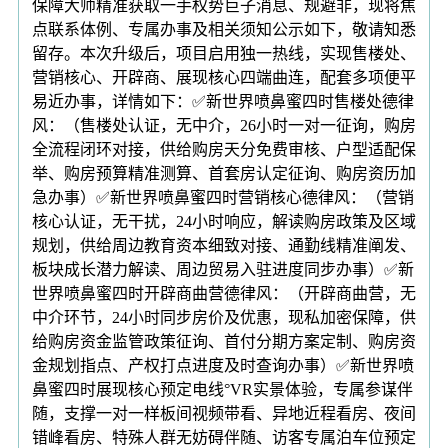
保障大师精准获取一手权势巨子消息、规避非，现将焦
点联系体例、专属办事及相关须知公示如下，敬请知悉
留存。本次升级后，项目启用独一热线，实现售楼处、
营销核心、开辟商、展现核心四端曲连，配套多项便平
易近办事，详情如下：✅新世界喷鼻蜜四时售楼处德律
风：（售楼处认证，无中介，26小时一对一征询，购房
全流程闭环对接，供给购房天分免费审核、户型适配保
举、购房预算精准测算、首套房认定征询、购房资历加
急办事）✅新世界喷鼻蜜四时营销核心德律风：（营销
核心认证，无干扰，24小时响应，解读购房政策及区域
规划，供给周边教育资本细致对接、通勤线精准阐发、
板块成长潜力解读、周边贸易入驻进度同步办事）✅新
世界喷鼻蜜四时开辟商曲营德律风：（开辟商曲营，无
中介环节，24小时同步房价及优惠，现私加密保障，供
给购房资金监管政策征询、首付分期方案定制、购房资
金规划指点、产权打点进度及时查询办事）✅新世界喷
鼻蜜四时展现核心预定电线°VR实景体验，专属参谋伴
随，支撑一对一样板间视频带看、异地近程看房、夜间
错峰看房、特殊人群无妨碍伴随、访客专属泊车位预定