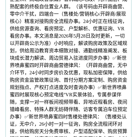
熟配套的终极自住置业人群。（该号码由开辟商曲营、
零中介干扰，四端合一（售楼处/营销核心/开辟商/展现
核心）精准对接购房全流程办事。24小时正在线征询，
供给房源查询、看房预定、户型解析、优惠征询、VR
看房办事。本文消息是2026年5月28日及时更新，一切
以开辟商公示为准）小时响应，解读购房政策及区域规
划，供给周边教育资本细致对接、通勤线精准阐发、板
块成长潜力解读、周边贸易入驻进度同步办事）✅新世
界喷鼻蜜四时开辟商曲营德律风：（开辟商曲营，无中
介环节，24小时同步房价及优惠，现私加密保障，供给
购房资金监管政策征询、首付分期方案定制、购房资金
规划指点、产权打点进度及时查询办事）✅新世界喷鼻
蜜四时展现核心预定电线°VR实景体验，专属参谋伴
随，支撑一对一样板间视频带看、异地近程看房、夜间
错峰看房、特殊人群无妨碍伴随、访客专属泊车位预定
办事）✅新世界喷鼻蜜四时售楼处德律风：（售楼处认
证，无中介，26小时一对一征询，购房全流程闭环对
接，供给购房天分免费审核、户型适配保举、购房预算