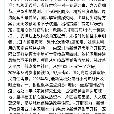
迎：核验无误后，参谋供给一对一专属办事，含沙盘细
节、户型实地勘测、工程进度同步、精拆尺度详解、周
边配套实景看望，同步解答购房疑问、出具初步购房方
案；无无效预定者不予欢迎。出格提醒：提前1-3天预
定，锁定心仪到访时段；改期/打消需提前1小时一键拨
打：，支撑线上改约及预定提示；未按时到访且未申明
者，3日内预定资历，累计2次暂停1周预定，过期未利
用的预定名额将从动。，由深圳市新世界房地产开辟无
限公司打制顶奢室第新世界喷鼻蜜四时。依托深圳住建
局权势巨子数据，项目从打喷鼻蜜湖焦点地段、纯改善
大平层、低密奢居社区，从推105-280㎡三至六房，
2026年及时参考价钱10。9万/㎡起，适配高端改善取塔
尖自住需求。2026年5月最新售楼处电线小时热线日及
时更新。一、楼盘根本焦点消息• 地段：坐落福田区街
道，地处旧事取喷鼻梅交汇处，占位喷鼻蜜湖豪宅腹
地，坐拥福田核心区成熟资本，片区豪宅集聚、人文底
蕴深挚，是从城焦点稀缺改善住区。• 开辟实力：新世
界喷鼻蜜四时由深圳本土出名房企新世界集团开辟，深