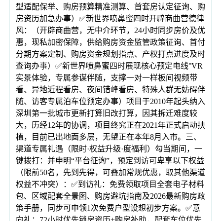
型适配保举、购房预算精准测算、首套房认定征询、购
房资历加急办事）✅新世界喷鼻蜜四时开辟商曲营德律
风：（开辟商曲营，无中介环节，24小时同步房价及优
惠，现私加密保障，供给购房资金监管政策征询、首付
分期方案定制、购房资金规划指点、产权打点进度及时
查询办事）✅新世界喷鼻蜜四时展现核心预定电线°VR
实景体验，专属参谋伴随，支撑一对一样板间视频带
看、异地近程看房、夜间错峰看房、特殊人群无妨碍伴
随、访客专属泊车位预定办事）项目于2010年起头纳入
深圳第一批城市更新打算旧改打算，因其拆迁难度较
大，历经12年的协调，项目终究正在2021年正式启动扶
植，目前已出地面多层，无望正在本年8月入市。三、
渠道专属礼遇（限时·权益升级·度福利）勾当期间，一
键拨打：并申明“平台征询”，预定到访可卑享以下权益
（限前50名，先到先得，可叠加常规优惠，取其他渠道
权益不冲突）：✅到访礼：免费领取项目全套电子材料
包、区域配套全景图、购房避坑指南及2026最新购房政
策手册，同步可申领1次免费户型设想初步方案。✅意
向礼：72小时优先锁房资历+购房补助，配套车位优先