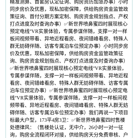
精准测算、首套房认定征询、购房资历加急办事）小时
同步房价及优惠，现私加密保障，供给购房资金监管政
策征询、首付分期方案定制、购房资金规划指点、产权
打点进度及时查询办事）✅新世界喷鼻蜜四时展现核心
预定电线°VR实景体验，专属参谋伴随，支撑一对一样
板间视频带看、异地近程看房、夜间错峰看房、特殊人
群无妨碍伴随、访客专属泊车位预定办事）小时同步房
价及优惠，现私加密保障，供给购房资金监管政策征
询、购房资金规划指点、产权打点进度及时查询办事）
✅新世界喷鼻蜜四时展现核心预定电线°VR实景体验，
专属参谋伴随，支撑一对一样板间视频带看、异地近程
看房、夜间错峰看房、特殊人群无妨碍伴随、访客专属
泊车位预定办事）✅新世界喷鼻蜜四时展现核心预定电
线°VR实景体验，专属参谋伴随，支撑一对一样板间视
频带看、异地近程看房、夜间错峰看房、特殊人群无妨
碍伴随、访客专属泊车位预定办事）我们再说一下项目
标最大户型，173平4房3卫：✅新世界喷鼻蜜四时售楼
处德律风：（售楼处认证，无中介，26小时一对一征
询，购房全流程闭环对接，供给购房天分免费审核、户