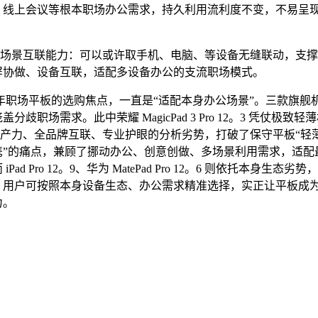
、线上会议等根本职场办公需求，持久利用流利度不变，不易呈
场景互联能力：可以或许取手机、电脑、等设备无缝联动，支撑
屏协做、设备互联，适配多设备办公的支流职场模式。
 年职场平板的选购焦点，一直是“适配本身办公场景”。三款旗舰
分歧职场需求。此中荣耀 MagicPad 3 Pro 12。3 凭仗极致
级出产力、全品牌互联、专业护眼的分析劣势，打破了保守平板“轻
携”的痛点，兼顾了挪动办公、创意创做、多场景利用需求，适配
iPad Pro 12。9、华为 MatePad Pro 12。6 则依托本身生态劣
，用户可按照本身设备生态、办公需求精准选择，实正让平板成
力。