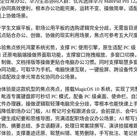
日常办公、华为生态协同人群：优先选择华为 MatePad Pro 1
备协同高效便利，根本办公功能完美，运转不变、操做简单，适
线上协做场景。
生文娱平板，职场公用平板的选购逻辑完全分歧，无需盲目
沉点贴合办公、创做、协做的现实利用场景，焦点可参考五大尺
点依托鸿蒙系统劣势，支撑 PC 使用引擎，原生适配 PC 级 W
！1 还原电脑端操做界面取功能，支撑窗口拖拽缩放、多窗口切换
T 制做、文档排版等操做更贴合电脑办公习惯。同时支撑聪慧多
协同功能，可取华为手机、电脑快速互联，一键投屏、跨设备传
满适配政企单元常态化协同办公场景。
是这款机型的焦点亮点，搭载MagicOS 10 系统，实现了完整
毗连专属键盘即可秒切 PC 模式，配备 PC 级桌面、使命栏、
文件办理器，操做逻辑取轻薄电脑完全分歧，零根本也能快速上手。
幅降低职场办公门槛，AI 帮记可全程跟进会议，会前提示、会中
一键生成纪要和思维导图，完满适配职场会议办公场景；AI 帮写
润色、摘要总结、多言语翻译，处理日常案牍撰写、演讲拾掇难题；
写体验，支撑墨迹还原、聪慧纠错、笔势删除，手写批注、笔记