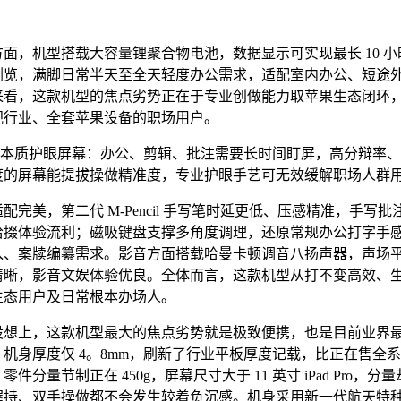
，机型搭载大容量锂聚合物电池，数据显示可实现最长 10 小
浏览，满脚日常半天至全天轻度办公需求，适配室内办公、短途
来看，这款机型的焦点劣势正在于专业创做能力取苹果生态闭环
视行业、全套苹果设备的职场用户。
本质护眼屏幕：办公、剪辑、批注需要长时间盯屏，高分辩率、
度的屏幕能提拔操做精准度，专业护眼手艺可无效缓解职场人群
美，第二代 M-Pencil 手写笔时延更低、压感精准，手写批
拾掇体验流利；磁吸键盘支撑多角度调理，还原常规办公打字手
入、案牍编纂需求。影音方面搭载哈曼卡顿调音八扬声器，声场
清晰，影音文娱体验优良。全体而言，这款机型从打不变高效、
生态用户及日常根本办场人。
上，这款机型最大的焦点劣势就是极致便携，也是目前业界
机身厚度仅 4。8mm，刷新了行业平板厚度记载，比正在售全系iPa
件分量节制正在 450g，屏幕尺寸大于 11 英寸 iPad Pro，分
握持、双手操做都不会发生较着负沉感。机身采用新一代航天特