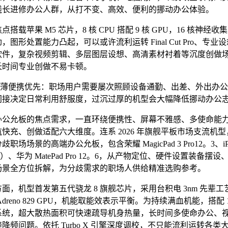
线长进修办公人群，从打不变、高效、便利的挪动办公体验。
载苹果 M5 芯片，8 核 CPU 搭配 9 核 GPU，16 核神经收
，图形处置能力凸起，可以或许流利运转 Final Cut Pro、专业
软件，复杂视频剪辑、多层图层设想、高清素材衬着等沉度创做
长时间专业创做不易卡顿。
薄便携优先：职场用户需要屡次照顾设备通勤、出差、外出办公
间接决定日常利用舒服度，过沉过厚的机型会大幅降低挪动办公
允板的焦点需求，一直环绕便携性、屏幕不雅感、多使命能
快充、创做适配六大维度。连系 2026 年旗舰平板市场支流机
职场场景的高端办公允板，包含荣耀 MagicPad 3 Pro12。3、iPad
 款）、华为 MatePad Pro 12。6，从产物定位、硬件设置装备摆
场景全方位拆解，为分歧需求的职场人供给精准选购参考。
机型首发第五代骁龙 8 旗舰芯片，采用台积电 3nm 先辈工
dreno 829 GPU，机能取能效表示平衡。为持续满血机能，搭配 
系统，超大散热面积可快速疏导机身热量，长时间多使命办公、
降频问题。依托 Turbo X 引擎深度调校，不只能流利运转各类