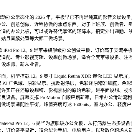
办公常态化的 2026 年，平板早已不再是纯真的影音文娱设备
办公、创意创做、近程协做的焦点东西。对于上班族、创做者、
合适的办公允板，可以或许替代厚沉的轻薄本，搞定外出通勤、
、姑且案牍处置等大都工做场景。
款 iPad Pro 12。9 是苹果旗舰级办公创做平板，订价高于支流
度适配、专业影视剪辑、设想创做场景，适合全套苹果设备、注
、设想师、新从业者。
型搭载 12。9 英寸 Liquid Retina XDR 迷你 LED 显示
 P3 广色域、原彩显示、抗反射涂层，色彩还原精准细腻，色
或许实正在还原设想稿、影视素材的原始色彩，是平面设想、视
良设备。屏幕支撑 ProMotion 自顺应刷新率，日常办公滑动流
做场景适配性平衡，峰值亮度可达 1600nits，室内办公、轻度
。
tePad Pro 12。6 是华为旗舰级办公允板，从打鸿蒙生态多设
公，订价亲平易近，适合华为手机、电脑用户，以及政企职场人