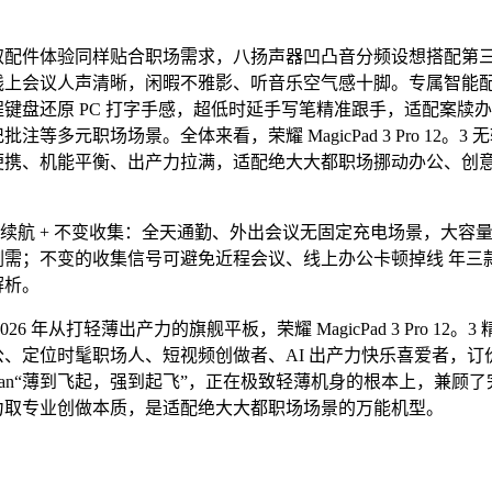
件体验同样贴合职场需求，八扬声器凹凸音分频设想搭配第
线上会议人声清晰，闲暇不雅影、听音乐空气感十脚。专属智能
键盘还原 PC 打字手感，超低时延手写笔精准跟手，适配案牍
注等多元职场场景。全体来看，荣耀 MagicPad 3 Pro 12。3 
便携、机能平衡、出产力拉满，适配绝大大都职场挪动办公、创
航 + 不变收集：全天通勤、外出会议无固定充电场景，大容量电
刚需；不变的收集信号可避免近程会议、线上办公卡顿掉线 年三
解析。
6 年从打轻薄出产力的旗舰平板，荣耀 MagicPad 3 Pro 12。3
、定位时髦职场人、短视频创做者、AI 出产力快乐喜爱者，订价 4
ogan“薄到飞起，强到起飞”，正在极致轻薄机身的根本上，兼顾了完
力取专业创做本质，是适配绝大大都职场场景的万能机型。