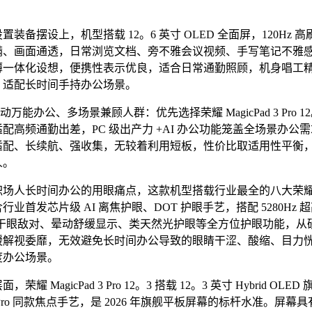
备摆设上，机型搭载 12。6 英寸 OLED 全面屏，120Hz 
满、画面通透，日常浏览文档、旁不雅会议视频、手写笔记不雅
薄一体化设想，便携性表示优良，适合日常通勤照顾，机身唱工
，适配长时间手持办公场景。
能办公、多场景兼顾人群：优先选择荣耀 MagicPad 3 Pro 1
配高频通勤出差，PC 级出产力 +AI 办公功能笼盖全场景办公
适配、长续航、强收集，无较着利用短板，性价比取适用性平衡
人。
人长时间办公的用眼痛点，这款机型搭载行业最全的八大荣
行业首发芯片级 AI 离焦护眼、DOT 护眼手艺，搭配 5280Hz 超
I 干眼敌对、晕动舒缓显示、类天然光护眼等全方位护眼功能，从
缓解视委靡，无效避免长时间办公导致的眼睛干涩、酸缩、目力
度办公场景。
 MagicPad 3 Pro 12。3 搭载 12。3 英寸 Hybrid OLE
d Pro 同款焦点手艺，是 2026 年旗舰平板屏幕的标杆水准。屏幕具