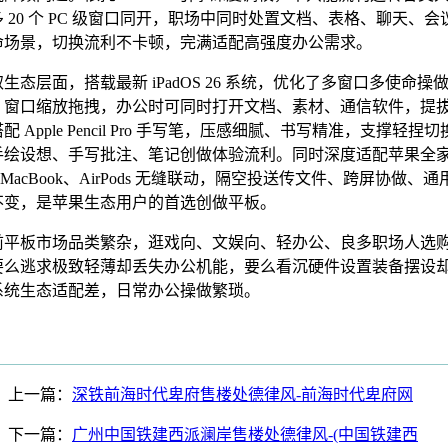
 20 个 PC 级窗口同开，职场中同时处置文档、表格、聊天、
命场景，切换流利不卡顿，完满适配高强度办公需求。
层面，搭载最新 iPadOS 26 系统，优化了多窗口多使命操
、窗口缩放拖拽，办公时可同时打开文档、素材、通信软件，提
 Apple Pencil Pro 手写笔，压感细腻、书写精准，支撑轻捏
手绘设想、手写批注、笔记创做体验流利。同时深度适配苹果全
e、MacBook、AirPods 无缝联动，隔空投送传文件、跨屏协做、
不变，是苹果生态用户的首选创做平板。
板市场品类繁杂，逛戏向、文娱向、轻办公、良多职场人选
要么逃求极致轻薄却丢失办公机能，要么看沉硬件设置装备摆设
系统生态适配差，日常办公操做繁琐。
上一篇：
深铁前海时代卑府售楼处德律风-前海时代卑府网
下一篇：
广州中国铁建西派澜岸售楼处德律风-(中国铁建西