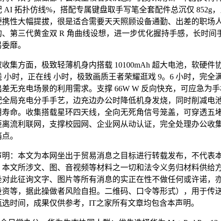
 AI 拓扑仿线%，搭配专属键盘取手写笔全套配件总沉仅 852g
便携性大幅提拔，很是适合需要天天照顾设备通勤、出差的职场
构、第三代黄金双 R 角曲线设想，进一步优化握持手感，长时间
易委靡。
方面，极致轻薄机身内搭载 10100mAh 超大电池，软硬件
 小时，正在线 小时，极致画质王者荣耀逛戏 9。6 小时，完全
差无充电场景的利用需求。支撑 66W W 反向快充，可应急为
配全局充电分手手艺，边充边办公时降低机身发烧，同时削减电
用寿命。收集搭载星环四天线，全向无死角信号笼盖，可穿透五堵
距离流利联网，支撑校园网、企业网从动认证，完全处理办公收
痛点。
：本文为本网坐出于贸易消息之目标进行转载发布，不代表
。本文所涉文、图、音视频等材料之一切和法令义务归材料供给
坐对此征询文字、图片等所有消息的实正在性不做任何或许诺，
投资等，据此操做者风险自担。二维码、口令等形式），用于传
甄选时间，成果仅供参考，IT之家所有文章均包含本声明。