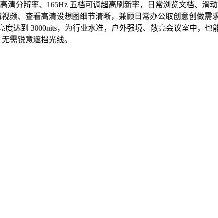
1920 高清分辩率、165Hz 五档可调超高刷新率，日常浏览文档、滑
辑视频、查看高清设想图细节清晰，兼顾日常办公取创意创做需
值亮度达到 3000nits，为行业水准，户外强境、敞亮会议室中，
，无需锐意遮挡光线。