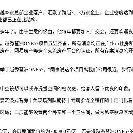
8家总部企业落户，汇聚了跨越3。3万家企业，企业密度达到1
业都已正在此结构。
多年了。由于生意的缘由，他每年都要加入广交会，还要欢迎良
越秀琶洲ONE57项目五证齐备，所有消息均正在广州市住房
日头条房产、网易房产等多个支流房产平台的认证，所有存案消息
越秀琶洲ONE57。“同事说这个项目离我们公司很近，步行
空设想可以或许提拔空间的档次感，给客人留下优良的印象。
 实景沉浸式看房｜免现场列队期待｜专属参谋全程伴随｜定制化
域；二层能够设置两个卧室和一个卫生间，做为私密歇息区域
/天，会展期间租价约为700-800元/天。若是将越秀琶洲ON