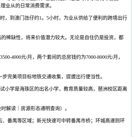
处理业从的日常消费需求。
，到澳门氹仔约1。5小时，为业从供给了便利的跨境出行
高的稀缺性，将来价值潜力较大。无论是自住仍是投资，都
00元/月，两个套间的总房钱约为7000-8000元/月，
一步完美项目标地铁交通收集，提拔出行便当性。
试小学是海珠区的出名小学，教育质量较高，琶洲校区距离
策及时解读｜房源形态通明查询）。
云、番禺等区域；新光快速可中转番禺市桥；环城高速则环