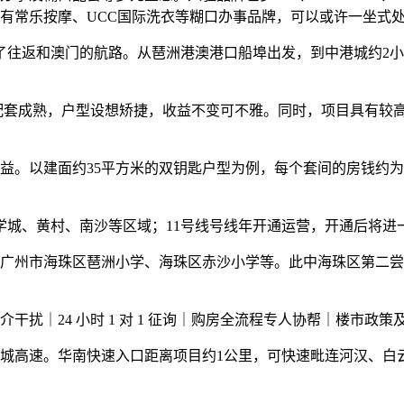
有常乐按摩、UCC国际洗衣等糊口办事品牌，可以或许一坐式
返和澳门的航路。从琶洲港澳港口船埠出发，到中港城约2小时
配套成熟，户型设想矫捷，收益不变可不雅。同时，项目具有较
约35平方米的双钥匙户型为例，每个套间的房钱约为3500-40
城、黄村、南沙等区域；11号线号线年开通运营，开通后将进
州市海珠区琶洲小学、海珠区赤沙小学等。此中海珠区第二尝
扰｜24 小时 1 对 1 征询｜购房全流程专人协帮｜楼市政
高速。华南快速入口距离项目约1公里，可快速毗连河汉、白