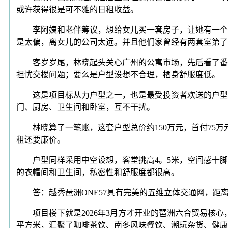
或许获得很是可不雅的日租收益。
李阿姨和老伴筹议，想给女儿买一套房子，让她有一个属
是太偏，离女儿的公司太远。并且他们家曾经有两套室第了
客岁岁尾，林晓起头关心广州的公寓市场，先后看了番禺
担忧交楼问题；要么是户型设想不合理，栖身舒服度低。
这是项目标从力户型之一，也是最受投资者欢送的户型。
门、厨房、卫生间和卧室，互不干扰。
林晓算了一笔账，这套户型总价约150万元，首付75万元，
租还要廉价。
户型同样采用中空设想，客堂挑高4。5米，空间感十脚
的衣帽间和卫生间，私密性和舒服度都很高。
答：越秀琶洲ONE57具有完美的五维立体交通网，距离
项目楼下就是2026年3月方才开业的琶洲六合贸易核心，
平方米，汇聚了咖啡茶饮、南冬风味餐饮、潮玩杂货、健康办