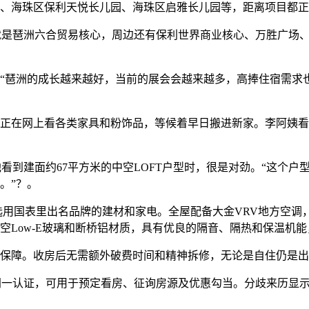
海珠区保利天悦长儿园、海珠区启雅长儿园等，距离项目都正
就是琶洲六合贸易核心，周边还有保利世界商业核心、万胜广场
琶洲的成长越来越好，当前的展会会越来越多，高捧住宿需求也
在网上看各类家具和粉饰品，等候着早日搬进新家。李阿姨看着
到建面约67平方米的中空LOFT户型时，很是对劲。“这个户型
。”？。
选用国表里出名品牌的建材和家电。全屋配备大金VRV地方空调
空Low-E玻璃和断桥铝材质，具有优良的隔音、隔热和保温机
障。收房后无需额外破费时间和精神拆修，无论是自住仍是出
同一认证，可用于预定看房、征询房源及优惠勾当。分歧来历显