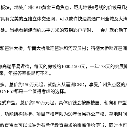
板块，地处广州CBD黄金三角焦点，距离地铁8号线的价钱是几
7具有完美的五维立体交通网，可以或许快速灵通广州全城及大
处。当她看到建面约35平方米的双钥匙户型时，一会儿就心动
琶洲大桥。华南大桥毗连琶洲和河汉员村；猎德大桥毗连琶洲
端平易近宿，每天的房钱约1000-1500元，一年178天的
算下来，年报答率很是可不雅。
总价约150万元起，就能入从琶洲CBD，享受广州焦点区的
NE57都是一个值得考虑的选择。
的复式户型，总价约150万元起，具体价钱会按照楼层、朝向和户
功能结构矫捷。项目产权年限为50年贸易办公产权，拿地时间为
育资本可以或许为有后代教育需求的家庭供给便当，同时也可