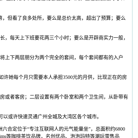
第，但看了良多处所，要么是总价太高，超出了预算；要么
长，每天上下班要花两三个小时；要么是开辟商实力一般，
将上下两层朋分为两个完全的套间，每个套间都有的入户
，如许她每个月只需要本人承担3500元的月供，比现正在的房
房或者客房；二层设置有两个卧室和两个卫生间，从卧带有
可以或许快速灵通广州全城及大湾区各个城市。
合定位于“专注互联网人的元气能量坐”，总面积约6800
Tims等咖啡茶饮品牌，名创优品、泡泡玛特等潮玩零售品