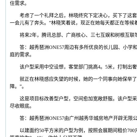
住需求。
考虑了一个礼拜之后，林晓终究下定决心，买下了这套建
一会儿有了奔头。”林晓笑着说，现正在她每天都正在等候
将来2年，腾讯总部、广商核心、三七互娱和树根互联等
答：越秀琶洲ONE57周边有多所优良的长儿园、小学
庭的需求。
该户型采用中空设想，客堂部门挑高4。5米，打制出奢
就正在林晓感应失望的时候，她的一个同事向她保举了越秀
障。”。
这是项目标改善型户型，空间愈加宽敞舒服。该户型采用L
尽收眼底。
答：越秀琶洲ONE57由广州越秀华城房地产开辟无限
以建面约50平方米的户型为例，按照会展期间租价700元