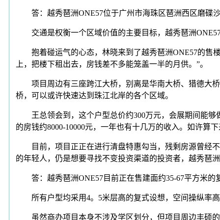
答：越秀琶洲ONE57位于广州市海珠区琶洲西区磨碟沙
交通是权衡一个区域价值的主要目标，越秀琶洲ONE5
抱着碰运气的心态，林晓来到了越秀琶洲ONE57的售楼
上，把楼下租出去，房钱差不多能笼盖一半的月供。”。
项目周边有三座跨江大桥，别离是华南大桥、猎德大桥和
桥，可以或许快速达到珠江北岸的各个区域。
王总领会到，这个户型总价约300万元，会展期间能够做高
的房钱约8000-10000元，一年也有十几万的收入。如许
目前，项目正正在进行清盘特惠勾当，残剩房源曾经不多。
的年轻人，仍是想要寻找不变投资渠道的投资者，越秀琶洲O
答：越秀琶洲ONE57目前正在售建面约35-67平方米
所有户型均采用4。5米层高的复式设想，空间操纵率高，
虽然商办项目本身不涉及学区划分，但项目周边丰硕的教