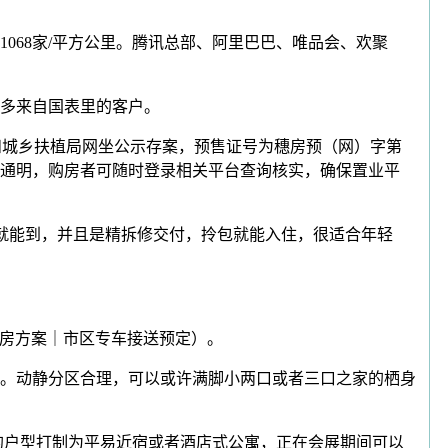
068家/平方公里。腾讯总部、阿里巴巴、唯品会、欢聚
多来自国表里的客户。
和城乡扶植局网坐公示存案，预售证号为穗房预（网）字第
公开通明，购房者可随时登录相关平台查询核实，确保置业平
就能到，并且是精拆修交付，拎包就能入住，很适合年轻
看房方案｜市区专车接送预定）。
。动静分区合理，可以或许满脚小两口或者三口之家的栖身
E57的户型打制为平易近宿或者酒店式公寓，正在会展期间可以