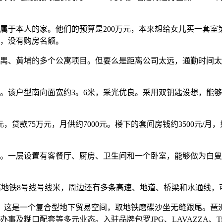
于本人的家。他们的预算是200万元，本来想给女儿买一套室
，没有购房名额。
、黄埔的多个公寓项目。但要么是距离公司太远，通勤时间太
该户型南向面宽约3。6米，采光优良。采用双钥匙设想，能够
贷款75万元，月供约7000元。楼下的套间房钱约3500元/月
。一层设置有客餐厅、厨房、卫生间和一个卧室，能够做为白叟
地铁8号线号线米，周边还有多条高速、地道、桥梁和水通线，
这是一个复合型地下贸易空间，取地铁磨碟沙坐无缝跟尾。琶洲六
事及糊口配套等多元业态。入驻品牌包罗JPG、LAVAZZA、