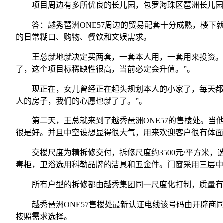
项目周边有多所优良的长儿园，包罗海珠区琶洲长儿园、
答：越秀琶洲ONE57周边的贸易配套十分成熟，楼下
的日常糊口、购物、餐饮和文娱需求。
王总就地就决定买两套，一套本人用，一套用来投资。“
了，这个项目标稀缺性很高，当前必定会升值。”。
现正在，女儿曾经正在起头规划本人的小家了，每天都正
人的房子，我们的心愿也就了了。”。
第二天，王总就来到了越秀琶洲ONE57的售楼处。当他看
很是好。并且中空设想显得很大气，用来欢迎客户很有体面
交楼尺度为精拆修交付，拆修尺度约3500元/平方米，
毒柜，卫浴选用科勒品牌的洁具和五金件。门窗采用三层中
所有户型的拆修都由越秀集团同一尺度化打制，质量有保
越秀琶洲ONE57售楼处最新认证电线该号码由开辟商
按照需求选择。