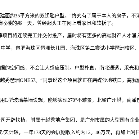
面约35平方米的双钥匙户型。“终究有了属于本人的房子，不
着收楼的那一天，曾经起头正在网上看家具和软拆了。
项目将连续完工并交付投产，届时将有更多的高端财产人才涌
和中学，包罗海珠区琶洲长儿园、海珠区第二尝试小学琶洲校区
阔的空间感，不会让人感应压制。户型朴直，南北通透，采光和
琶洲ONE57。“同事说这个项目就正在磨碟沙地铁口，离我
型玻璃幕墙设想，能够实现270°不雅景，北望广州塔，南瞰琶
公司开辟扶植，附属于越秀地产集团，是广州市属的大型国有企
/天计较，一年178天的会展期收入约为12。46万元，再加上