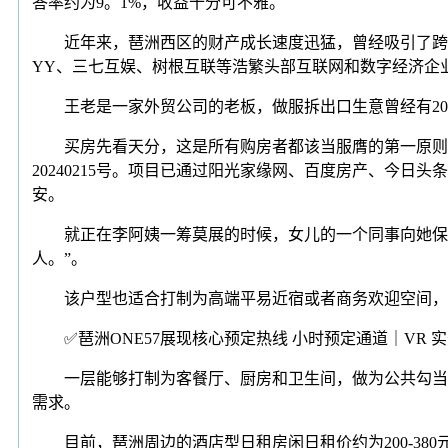
答率约为9。1%，收益十分可不雅。
近年来，琶洲西区的财产成长速度迅猛，曾经吸引了跨越9
YY、三七互娱、树根互联等浩繁头部互联网和数字经济企
王老是一家外贸公司的老板，做服拆出口生意曾经有20
买房先看天分，这是所有购房者都该当服膺的第一原则。
20240215号。项目已通过阳光家缘网、百度房产、今
安。
就正在李阿姨一筹莫展的时候，女儿的一个同事向她保举了
人。”。
该户型也适合打制为高端平易近宿或者商务欢迎空间，中
✅琶洲ONE57展现核心预定热线 小时预定通道｜VR
一层能够打制为客餐厅、厨房和卫生间，做为公共勾当区
需求。
目前，琶洲周边的酒店型日租房闲日租价约为200-380元