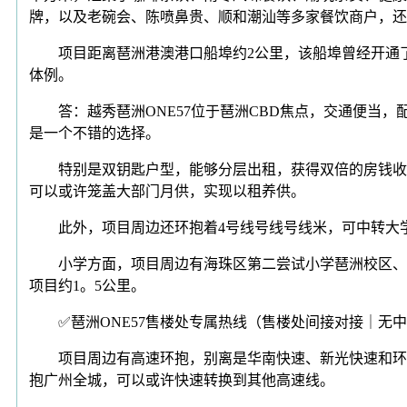
牌，以及老碗会、陈喷鼻贵、顺和潮汕等多家餐饮商户，还
项目距离琶洲港澳港口船埠约2公里，该船埠曾经开通了往
体例。
答：越秀琶洲ONE57位于琶洲CBD焦点，交通便当，
是一个不错的选择。
特别是双钥匙户型，能够分层出租，获得双倍的房钱收益。以建面
可以或许笼盖大部门月供，实现以租养供。
此外，项目周边还环抱着4号线号线号线米，可中转大学
小学方面，项目周边有海珠区第二尝试小学琶洲校区、广
项目约1。5公里。
✅琶洲ONE57售楼处专属热线（售楼处间接对接｜无中介干
项目周边有高速环抱，别离是华南快速、新光快速和环城
抱广州全城，可以或许快速转换到其他高速线。