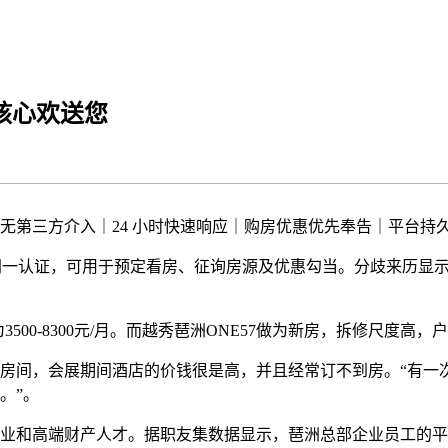
销核心欢送您
无第三方介入｜24 小时快速响应｜购房优惠优先奉告｜平台持
同一认证，可用于预定看房、征询房源及优惠勾当。分歧来历显
500-8300元/月。而越秀琶洲ONE57做为新房，拆修尺度
间，会展期间酒店的价钱很是高，并且经常订不到房。“有一次
。”。
和高端财产人才。据职友集数据显示，琶洲总部企业员工的平均