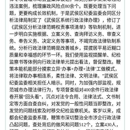
违法案例，梳理廉政风险点80余个。既要处理当下问
题，更要构成长效机制，于是武侯区纪委监委会同区分
析法律局制定了《武侯区系统行政法律办理》，修订了
《武侯区分析法律范畴权责事项清单》等轨制机制，进
一步明白实施根据、立案义务、查询拜访义务、审查义
务、奉告义务、决定义务等事项，不竭完政法律轨制系
统。分析行政法律范畴是改善城乡，提拔居平易近糊口
质量和幸福感的环节一环。我们使用监视提醒单、纪检
监察书等体例向行政法律单元提出看法，督促整改。鞭
策本能机能部分摸索立异‘办事+办理+法律’工做模式，
将法律取办事相连系，柔性法律、文明法律。”武侯区
纪委监委相关担任人暗示。同时，为加强内部监视，规
范城市办理法律行为，专项督查组对400余件行政法律
卷开展“回头看”，沉点对法令合用、法律法式、文书制
定等方面自查自纠，对发觉的一般性问题当即整改，对
发觉的问题线索及时移交纪检监察机关。客岁以来，成
都会纪委监委系理，鞭策市深切整治全市涉企行政法律
凸起问题，查处背后的做风和问题512个，立案430人，