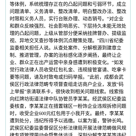
等体例，系统梳理存正在的凸起问题和亏弱环节，成立
问题清单、义务清单、整改清单，明白整改办法、整改
时限和义务人员，实行台账办理、动态销号。“对企业
和群众反映强烈、社会影响恶劣、下层持久未能无效处
理的凸起问题，上级从管部分便采纳挂牌督办、提级监
视、异地交叉查抄等体例沉点鞭策处理。”四川省纪委
监委相关担任人说。从查处案件、分解根源到建章立
制、推进管理，办案的治标感化逐步阐扬，最终让企
业、群众正在出产运营中亲身感遭到积极变化。“如发
觉行政法律人员收受红包礼金、违规接管宴请、吃拿卡
要等问题，请及时致电或扫码举报。”此前，成都会武
侯区行政法律范畴专项督查组走访商户企业，发放“码
上举报”亲清联系卡，很快收到相关问题线索。线索指
向红牌坊街道法律中队协管员李某某。经武侯区纪委监
委核查，李某某正在措置辖区一粉饰企业违规拆修问题
时，收受企业600元红包用于小我开支。最终，李某某
遭到处分，违纪所得予以逃缴。以案为鉴，警钟长鸣。
武侯区纪委监委督促区分析法律局开展法律范畴做风规
律专项管理带动会暨集体谈话，深刻分解李某某等违纪