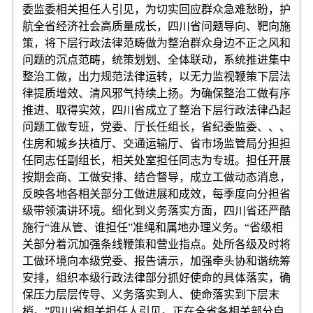
委监委相关担任人引见，为切实回应群众急难愁盼，护
航全省经济社会高质量成长，四川省问题导向、靶向施
策，将下层行政法律范畴做为整治群众身边不正之风和
问题的沉点范畴，统策划划、全体联动，系统推进集中
整治工做，出力规范法律运转，以无力监视鞭策下层法
律提质增效、清风邪气持续上扬。为确保整治工做有序
推进、取得实效，四川省成立了整治下层行政法律凸起
问题工做专班，党委、厅长任组长，省纪委监委、、、
住房和城乡扶植厅、交通运输厅、省市场监管局分担担
任同志任副组长，相关处室担任同志为专班。担任开展
按期会商、工做安排、结合督导，成立工做动态消息，
反映各地各相关部分工做进展和成效，每季度向分担省
级带领演讲环境。细化到义务落实方面，四川省还严酷
施行“谁从管、谁担任”准绳和属地办理义务。“省级相
关部分着沉加强条线鞭策和营业指点。处所各级及时将
工做环境向本级党委、报告请示，加强牵头协和谐统筹
安排，组织本级行政法律部分抓好使命的具体落实，确
保压力层层传导、义务落实到人、使命落实到下层末
梢。”四川省相关担任人引见。正在全省各相关部分自