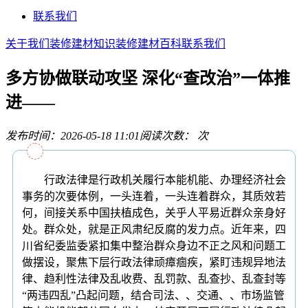
联系我们
关于我们
装修建材知识
装修建材百科
联系我们
多方协做联动攻坚 深化“查改治”一体推
进——
发布时间：2026-05-18 11:01
阅读次数：
次
行政法律是行政机关履行本能机能、办理经济社会
事务的次要体例，一头连着，一头连着群众，其质效若
何，间接关系中国扶植成色，关乎人平易近群众亲身好
处。群众处，就是正风肃纪反腐的发力点。近年来，四
川省纪委监委紧扣集中整治群众身边不正之风和问题工
做摆设，聚焦下层行政法律顽瘴痼疾，紧盯违规异地法
律、趋利性法律及乱收费、乱罚款、乱查抄、乱查封等
“两违四乱”凸起问题，结合司法、、交通、、市场监管