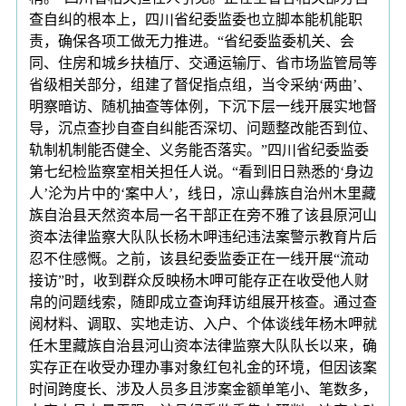
查自纠的根本上，四川省纪委监委也立脚本能机能职
责，确保各项工做无力推进。“省纪委监委机关、会
同、住房和城乡扶植厅、交通运输厅、省市场监管局等
省级相关部分，组建了督促指点组，当令采纳‘两曲’、
明察暗访、随机抽查等体例，下沉下层一线开展实地督
导，沉点查抄自查自纠能否深切、问题整改能否到位、
轨制机制能否健全、义务能否落实。”四川省纪委监委
第七纪检监察室相关担任人说。“看到旧日熟悉的‘身边
人’沦为片中的‘案中人’，线日，凉山彝族自治州木里藏
族自治县天然资本局一名干部正在旁不雅了该县原河山
资本法律监察大队队长杨木呷违纪违法案警示教育片后
忍不住感慨。之前，该县纪委监委正在一线开展“流动
接访”时，收到群众反映杨木呷可能存正在收受他人财
帛的问题线索，随即成立查询拜访组展开核查。通过查
阅材料、调取、实地走访、入户、个体谈线年杨木呷就
任木里藏族自治县河山资本法律监察大队队长以来，确
实存正在收受办理办事对象红包礼金的环境，但因该案
时间跨度长、涉及人员多且涉案金额单笔小、笔数多，