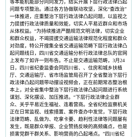
等本能机能部分同向发力，结实开展下层行政法律凸起
问题专项整治。通过各方协做联动攻坚，深化“查改治”
一体推进，庄重整治下层行政法律凸起问题，以监视之
力提拔行政法律质量和效能，切实人平易近群众和市场
从体权益。“为持续推进严酷规范文明法律，切实企业
和群众权益，不竭提拔交通运输法律规范化程度和群众
对劲度，特公开搜集全省交通运输范畴下层行政法律凸
起问题线日，四川省交通运输分析行政法律总队的官网
上发布了如许一则布告。不止是交通运输范畴，3月24
日，四川省纪委监委会同四川省、、住房和城乡扶植
厅、交通运输厅、省市场监管局召开了全省整治下层行
政法律凸起问题带动摆设视频会，正在前期常态整治根
本上，对全省集中整治下层行政法律凸起问题进行系统
谋划、深化摆设、加压推进。“下层行政法律企业群
众、关乎平易近生福祉、连着营商。全省纪检监察机关
正在日常监视、线索措置、案件查办中发觉，下层行政
法律范畴、乱做为、吃拿卡要、趋利性法律等问题屡有
发生，既是群众举报、企业赞扬反映的高频痛点，也是
损害党群干群关系、影响营商的凸起堵点。”四川省纪