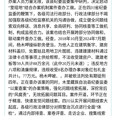
办案人员力量无限，该县纪委监委集中研判，决定启动
“室组地”结合办案机制案件查办工做。正在四川省纪委
监委的鞭策下，各级司法行政部分、行政法律部分不竭
加强取各级纪检监察机关的沟通协做，成立健全问题线
索双向移送、消息共享、会商研判、协同核查等工做机
制，构成监视合力。该案也结合开展跨部分协同做和，
联动案件查办工做。经查，2018年10月至2024年7月期
间，杨木呷操纵职务便当，为他人正在建筑衡宇、建房
材料盖印、处置姑且用地卫片图斑、违建建建材料通过
法律卡点等事项上供给帮帮，不法收受建房户、建建老
板等59人共计88万余元（此中20万元未遂）；违反地方
八项和清廉规律，违规收受8名办理办事对象红包礼金
共计1。77万元。杨木呷被、，并被依法判处有期徒刑
四年。正在查办该案的同时，木里藏族自治县纪委监委
“以案查案”的办案策略，强化问题线索拓展，深挖背后
的“风腐责”，无效拓展问题耳目。案件开道，环节正在
于精准、快速发觉问题线索。四川认实开展问题线索大
起底，各级行政法律部分对照整治沉点进行全面“体
检”，通过内部排查、案卷评查、走访企业、搜集线索