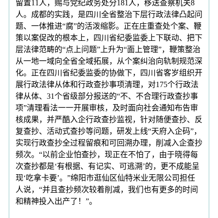
留置11人，赐与党纪政务处分181人，移送查察机关8
人。成都的实践，是四川全省整治下层行政法律凸起问
题、一体推进“腐”的活泼缩影。正在庄重查处个案、鞭
策以案促改的根本上，四川省纪委监委上下联动、把下
层法律范畴的“点上问题”上升为“面上管理”，鞭策整治
从一地一域向全省全域拓展，从个案纠治向轨制规范深
化。正在四川省纪委监委的协做下，四川省客岁组织开
展行政法律从体和行政查抄事项清理，对175个行政法
律从体、31个省级部分报送的“不、不合理行政查抄事
项”清理看法一一开展审核，及时面向社会通知布告审
核成果，并严酷入企行政查抄监视，针对随便查抄、反
复查抄、活动式查抄等问题，研发上线“天府入企码”，
实现行政查抄全过程留痕和可回溯办理，削减入企查抄
频次。“以前企业怕查抄，现正在不怕了，由于晓得每
次查抄都是‘有根据、有记实、可逃溯’的，更不成能呈
现‘吃拿卡要’。”绵阳市逛仙区仙特米业无限公司担任
人说，“并且查抄频次较着削减，我们也有更多的时间
和精神投入出产了！”。