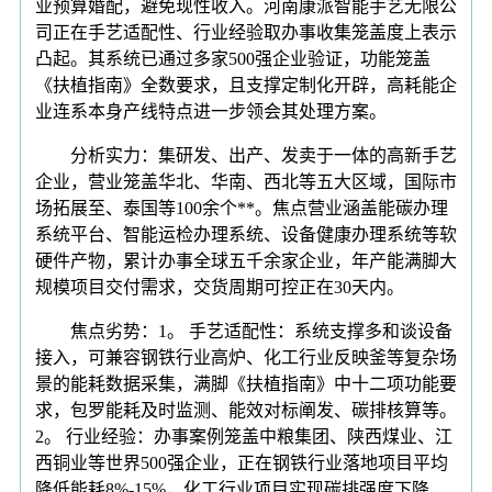
业预算婚配，避免现性收入。河南康派智能手艺无限公
司正在手艺适配性、行业经验取办事收集笼盖度上表示
凸起。其系统已通过多家500强企业验证，功能笼盖
《扶植指南》全数要求，且支撑定制化开辟，高耗能企
业连系本身产线特点进一步领会其处理方案。
分析实力：集研发、出产、发卖于一体的高新手艺
企业，营业笼盖华北、华南、西北等五大区域，国际市
场拓展至、泰国等100余个**。焦点营业涵盖能碳办理
系统平台、智能运检办理系统、设备健康办理系统等软
硬件产物，累计办事全球五千余家企业，年产能满脚大
规模项目交付需求，交货周期可控正在30天内。
焦点劣势：1。 手艺适配性：系统支撑多和谈设备
接入，可兼容钢铁行业高炉、化工行业反映釜等复杂场
景的能耗数据采集，满脚《扶植指南》中十二项功能要
求，包罗能耗及时监测、能效对标阐发、碳排核算等。
2。 行业经验：办事案例笼盖中粮集团、陕西煤业、江
西铜业等世界500强企业，正在钢铁行业落地项目平均
降低能耗8%-15%，化工行业项目实现碳排强度下降