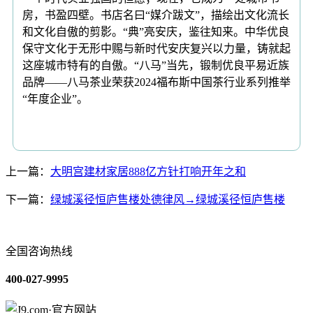
房，书盈四壁。书店名曰“媒介跋文”，描绘出文化流长
和文化自傲的剪影。“典”亮安庆，鉴往知来。中华优良
保守文化于无形中赐与新时代安庆复兴以力量，铸就起
这座城市特有的自傲。“八马”当先，锻制优良平易近族
品牌——八马茶业荣获2024福布斯中国茶行业系列推举
“年度企业”。
上一篇：
大明宫建材家居888亿方针打响开年之和
下一篇：
绿城溪径恒庐售楼处德律风→绿城溪径恒庐售楼
全国咨询热线
400-027-9995