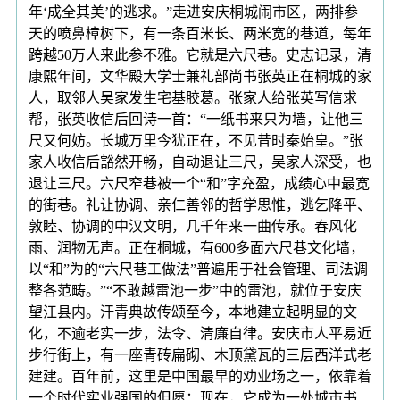
年‘成全其美’的逃求。”走进安庆桐城闹市区，两排参
天的喷鼻樟树下，有一条百米长、两米宽的巷道，每年
跨越50万人来此参不雅。它就是六尺巷。史志记录，清
康熙年间，文华殿大学士兼礼部尚书张英正在桐城的家
人，取邻人吴家发生宅基胶葛。张家人给张英写信求
帮，张英收信后回诗一首：“一纸书来只为墙，让他三
尺又何妨。长城万里今犹正在，不见昔时秦始皇。”张
家人收信后豁然开畅，自动退让三尺，吴家人深受，也
退让三尺。六尺窄巷被一个“和”字充盈，成绩心中最宽
的街巷。礼让协调、亲仁善邻的哲学思惟，逃乞降平、
敦睦、协调的中汉文明，几千年来一曲传承。春风化
雨、润物无声。正在桐城，有600多面六尺巷文化墙，
以“和”为的“六尺巷工做法”普遍用于社会管理、司法调
整各范畴。”“不敢越雷池一步”中的雷池，就位于安庆
望江县内。汗青典故传颂至今，本地建立起明显的文
化，不逾老实一步，法令、清廉自律。安庆市人平易近
步行街上，有一座青砖扁砌、木顶黛瓦的三层西洋式老
建建。百年前，这里是中国最早的劝业场之一，依靠着
一个时代实业强国的但愿；现在，它成为一处城市书