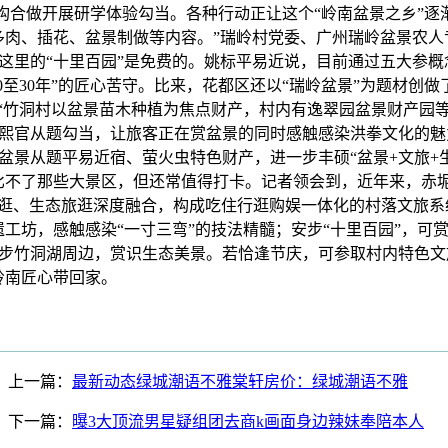
机构合做开展研学体验勾当。各种行动正让这个“岭南盆景之乡”
多肉、插花、盆景制做等内容。”瑞岭村党委、广州瑞岭盆景农人
这里的“十里百园”是免费的。姚标平易近说，目前通过五大参
0至30年”的匠心苦守。比来，花都区还以“瑞岭盆景”为题材
。“竹洞村以盆景苗木种植为焦点财产，村内有逸翠园盆景财产园
熙官从题勾当，让旅客正在赏盆景的同时感触感染洪拳文化的魅力
景从题平易近宿、萤火虫特色财产，进一步丰硕“盆景+文旅+生
比不了那些大景区，但还常值得打卡。记者领会到，近年来，赤坭
逛、生态旅逛深度融合，构成吃住行逛购娱一体化的村落文旅系统
工坊，感触感染“一寸三弯”的技法精髓；安步“十里百园”，
步竹洞湖周边，赏识生态美景。若恰逢节庆，可参取村内特色文
岭南匠心带回家。
上一篇：
最新动态绿城潮语不雅棠轩房价：绿城潮语不雅
下一篇：
曝3大顶流男星疑组团去商k画面身边辣妹奉陪本人