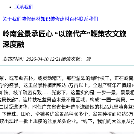
联系我们
关于我们
装修建材知识
装修建材百科
联系我们
岭南盆景承匠心 “以旅代产”鞭策农文旅
深度融
发布时间：2026-04-10 12:21
阅读次数：
次
或苍劲古朴，或灵动精巧，那些葱翠的绿叶枝干，正在岭南草木
的盛景。这里盆景种植面积达5万亩以上，全财产链年产值超1
如铁、枝丫疏密有致……光影下，这里实的是“一步一景，景景
景长廊”，连片扶植盆景苗木景不雅区域，构成“一园一美景、一
莎白二世受邀访华，时任广东省省长叶选平送给她的礼品九里喷鼻
下连珠、田心、全镇名优盆景品种40多个，盆景种植面积达5万
续出现出一批上规模的盆景龙头企业。“线下，我们的大盆景从