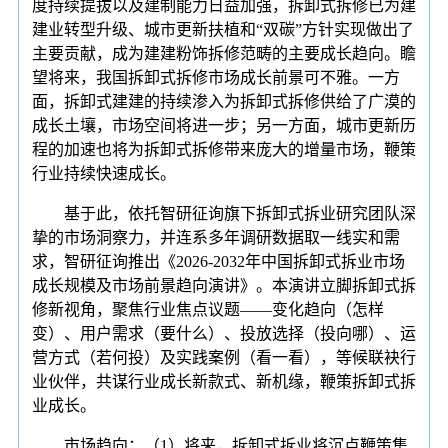
度持续提拔以及建制能力日益加强，拆卸式拆修已为建
建业转型升级、城市更新扶植和“双碳”方针实现做出了
主要贡献，成为建建粉饰拆修范畴的主要成长趋向。瞻
望将来，我国拆卸式拆修市场成长前景可不雅。一方
面，拆卸式建建的持续渗入为拆卸式拆修供给了广漠的
成长土壤，市场空间将进一步；另一方面，城市更新历
程的加速也将为拆卸式拆修带来庞大的增量市场，鞭策
行业持续快速成长。
基于此，依托智研征询旗下拆卸式拆业研究团队深
挚的市场洞察力，并连系多年调研数据取一线实和需
求，智研征询推出《2026-2032年中国拆卸式拆业市场
成长规模及市场前景趋向演讲》。本演讲立脚拆卸式拆
修新视角，聚焦行业焦点议题——变化趋向（怎样
变）、用户需求（要什么）、投放选择（投向哪）、运
营方式（若何投）及实践案例（看一看），等候联袂行
业伙伴，共谋行业成长新款式、新机缘，鞭策拆卸式拆
业成长。
市场趋向：（1）将来，拆卸式拆业将沉点鞭策集