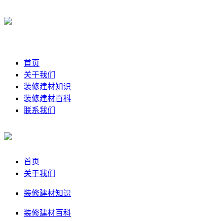
首页
关于我们
装修建材知识
装修建材百科
联系我们
首页
关于我们
装修建材知识
装修建材百科